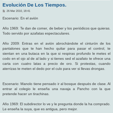
Evolución De Los Tiempos.
M
26 Mar 2010, 18:41
e
n
Escenario: En el avión
s
a
j
Año 1969: Te dan de comer, de beber y los periódicos que quieras.
e
Todo servido por azafatas espectaculares.
Año 2009: Entras en el avión abrochándote el cinturón de los
pantalones que te han hecho quitar para pasar el control, te
sientan en una butaca en la que si respiras profundo le metes el
codo en el ojo al de al lado y si tienes sed el azafato te ofrece una
carta con cuatro latas a precio de oro. Si protestas, cuando
aterrizas te meten el dedo por el culo para ver si llevas drongas.
Escenario: Manolo tiene pensado ir al bosque después de clase. Al
entrar al colegio le enseña una navaja a Pancho con la que
pretende hacer un tirachinas.
Año 1969: El subdirector lo ve y le pregunta donde la ha comprado.
Le enseña la suya, que es antigua, pero mejor.