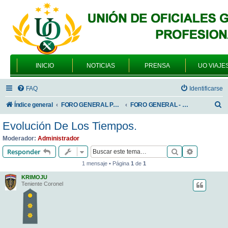
INICIO
NOTICIAS
PRENSA
UO VIAJE
FAQ
Identificarse
B
Índice general
FORO GENERAL PARA TODOS LOS USUARIOS
FORO GENERAL - SONRIA, POR FAVOR
u
Evolución De Los Tiempos.
s
Moderador:
Administrador
c
Buscar
Búsqueda 
Responder
a
1 mensaje • Página
1
de
1
r
KRIMOJU
Teniente Coronel