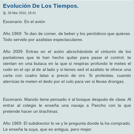
Evolución De Los Tiempos.
M
26 Mar 2010, 18:41
e
n
Escenario: En el avión
s
a
j
Año 1969: Te dan de comer, de beber y los periódicos que quieras.
e
Todo servido por azafatas espectaculares.
Año 2009: Entras en el avión abrochándote el cinturón de los
pantalones que te han hecho quitar para pasar el control, te
sientan en una butaca en la que si respiras profundo le metes el
codo en el ojo al de al lado y si tienes sed el azafato te ofrece una
carta con cuatro latas a precio de oro. Si protestas, cuando
aterrizas te meten el dedo por el culo para ver si llevas drongas.
Escenario: Manolo tiene pensado ir al bosque después de clase. Al
entrar al colegio le enseña una navaja a Pancho con la que
pretende hacer un tirachinas.
Año 1969: El subdirector lo ve y le pregunta donde la ha comprado.
Le enseña la suya, que es antigua, pero mejor.