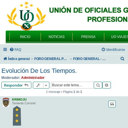
INICIO
NOTICIAS
PRENSA
UO VIAJE
FAQ
Identificarse
B
Índice general
FORO GENERAL PARA TODOS LOS USUARIOS
FORO GENERAL - SONRIA, POR FAVOR
u
Evolución De Los Tiempos.
s
Moderador:
Administrador
c
Buscar
Búsqueda 
Responder
a
1 mensaje • Página
1
de
1
r
KRIMOJU
Teniente Coronel