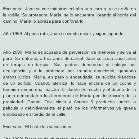
Escenario: Juan se cae mientras echaba una carrera y se araña en
la rodilla. Su profesora, María, se lo encuentra llorando al borde del
camino. María lo abraza para confortarlo.
Año 1969: Al poco rato, Juan se siente mejor y sigue jugando.
Año 2009: María es acusada de perversión de menores y se va al
paro. Se enfrenta a tres años de cárcel. Juan se pasa cinco años
de terapia en terapia. Sus padres demandan al colegio por
negligencia y a la profesora por trauma emocional, ganando
ambos juicios. María, en paro y endeudada, se suicida tirándose
de un edificio. Cuando aterriza, lo hace encima de un coche y
también rompe una maceta. El dueño del coche y el dueño de la
planta demandan a los herederos de María por destrucción de la
propiedad. Ganan. Tele cinco y Antena 3 producen juntos la
película y definitivamente el plató de los informativos ya queda
emplazado en medio de la calle.
Escenario: El fin de las vacaciones.
Año 1969: Después de chuparse una caravana del copón con toda