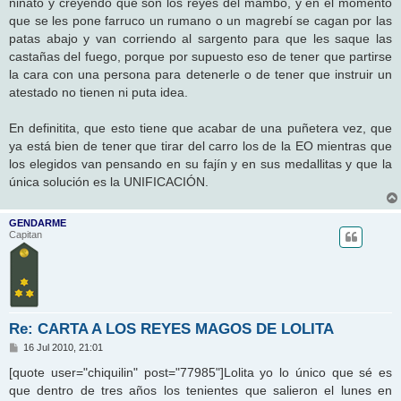
niñato y creyendo que son los reyes del mambo, y en el momento
que se les pone farruco un rumano o un magrebí se cagan por las
patas abajo y van corriendo al sargento para que les saque las
castañas del fuego, porque por supuesto eso de tener que partirse
la cara con una persona para detenerle o de tener que instruir un
atestado no tienen ni puta idea.
En definitita, que esto tiene que acabar de una puñetera vez, que
ya está bien de tener que tirar del carro los de la EO mientras que
los elegidos van pensando en su fajín y en sus medallitas y que la
única solución es la UNIFICACIÓN.
GENDARME
Capitan
Re: CARTA A LOS REYES MAGOS DE LOLITA
M
16 Jul 2010, 21:01
e
n
[quote user="chiquilin" post="77985"]Lolita yo lo único que sé es
s
que dentro de tres años los tenientes que salieron el lunes en
a