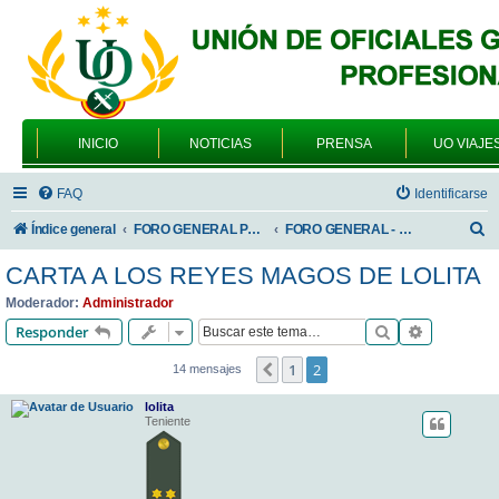
INICIO
NOTICIAS
PRENSA
UO VIAJE
FAQ
Identificarse
B
Índice general
FORO GENERAL PARA TODOS LOS USUARIOS
FORO GENERAL - SONRIA, POR FAVOR
u
CARTA A LOS REYES MAGOS DE LOLITA
s
Moderador:
Administrador
c
Buscar
Búsqueda 
Responder
a
1
2
Anterior
14 mensajes
r
lolita
Teniente