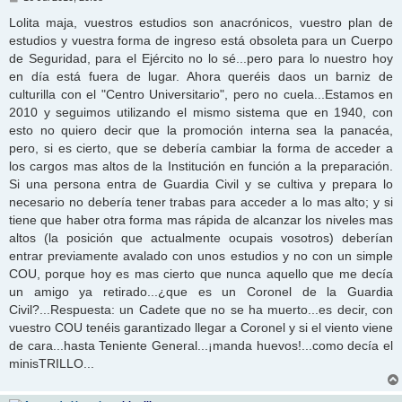
e
n
Lolita maja, vuestros estudios son anacrónicos, vuestro plan de
s
estudios y vuestra forma de ingreso está obsoleta para un Cuerpo
a
j
de Seguridad, para el Ejército no lo sé...pero para lo nuestro hoy
e
en día está fuera de lugar. Ahora queréis daos un barniz de
culturilla con el "Centro Universitario", pero no cuela...Estamos en
2010 y seguimos utilizando el mismo sistema que en 1940, con
esto no quiero decir que la promoción interna sea la panacéa,
pero, si es cierto, que se debería cambiar la forma de acceder a
los cargos mas altos de la Institución en función a la preparación.
Si una persona entra de Guardia Civil y se cultiva y prepara lo
necesario no debería tener trabas para acceder a lo mas alto; y si
tiene que haber otra forma mas rápida de alcanzar los niveles mas
altos (la posición que actualmente ocupais vosotros) deberían
entrar previamente avalado con unos estudios y no con un simple
COU, porque hoy es mas cierto que nunca aquello que me decía
un amigo ya retirado...¿que es un Coronel de la Guardia
Civil?...Respuesta: un Cadete que no se ha muerto...es decir, con
vuestro COU tenéis garantizado llegar a Coronel y si el viento viene
de cara...hasta Teniente General...¡manda huevos!...como decía el
minisTRILLO...