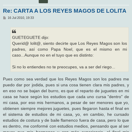
Re: CARTA A LOS REYES MAGOS DE LOLITA
M
16 Jul 2010, 19:33
e
n
s
a
j
GUETEGUETE dijo:
e
Querid@ lolit@, siento decirte que Los Reyes Magos son los
padres, así como Papa Noel, que es el mismo en mi
caso...Aunque no en el tuyo que es distinto:
Si no lo entiendes no te preocupes, va a ser del riego...
Pues como sea verdad que los Reyes Magos son los padres me
puedo dar por jodida, pues si una cosa tienen clara mis padres, y
en eso no se bajan del burro, es que el reparto de juguetes en mi
casa se hace según los estudios que cada uno cursa "dentro" de
mi casa, por eso mis hermanos, a pesar de ser menores que yo,
obtienen siempre mejores juguetes, pues llegaron hasta el final en
el sistema de estudios de mi casa, yo, en cambio, he cursado
estudios de costura y de baile flamenco fuera de casa, pero lo que
es dentro, me conformé con estudios medios, pensando que al ser
mayor que mis hermanos y con más experiencia, al final mis