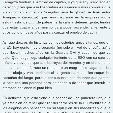
j
Zaragoza tendrán el empleo de capitán, y yo que soy licenciado en
e
derecho (creo que esa licenciatura es superior y más compleja que
los cinco años que los "elegidos para la gloria" se tiran entre
Aranjuez y Zaragoza), que llevo diez años en la empresa y que
estoy hasta los c..... de patearme la calle y detener gente, tendré
que estar cuatro años mínimo para poder ascender a teniente y
otros ocho o nueve años para alcanzar el empleo de capitán.
Así que dejaros de historias con los estudios universitarios, que en
la EO hay gente muy preparada (no sólo a nivel de enseñanza) y
que llevan muchos años en la Guardia Civil y saben de que va
esto. Que luego llega cualquier teniente de la ESO con su cara de
niñato y creyendo que son los reyes del mambo, y en el momento
que se les pone farruco un rumano o un magrebí se cagan por las
patas abajo y van corriendo al sargento para que les saque las
castañas del fuego, porque por supuesto eso de tener que partirse
la cara con una persona para detenerle o de tener que instruir un
atestado no tienen ni puta idea.
En definitita, que esto tiene que acabar de una puñetera vez, que
ya está bien de tener que tirar del carro los de la EO mientras que
los elegidos van pensando en su fajín y en sus medallitas y que la