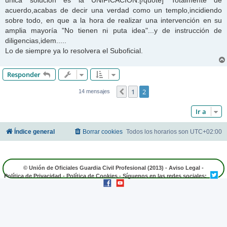
única solución es la UNIFICACIÓN.[/quote] Totalmente de
acuerdo,acabas de decir una verdad como un templo,incidiendo
sobre todo, en que a la hora de realizar una intervención en su
amplia mayoría "No tienen ni puta idea"...y de instrucción de
diligencias,idem.....
Lo de siempre ya lo resolvera el Suboficial.
Responder
1
2
Anterior
14 mensajes
Ir a
Índice general
Borrar cookies
Todos los horarios son
UTC+02:00
© Unión de Oficiales Guardia Civil Profesional (2013) -
Aviso Legal
-
Política de Privacidad
-
Política de Cookies
- Síguenos en las redes sociales: