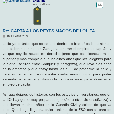
chiquilin
Alferez Alumno
Re: CARTA A LOS REYES MAGOS DE LOLITA
M
16 Jul 2010, 20:33
e
n
Lolita yo lo único que sé es que dentro de tres años los tenientes
s
que salieron el lunes en Zaragoza tendrán el empleo de capitán, y
a
j
yo que soy licenciado en derecho (creo que esa licenciatura es
e
superior y más compleja que los cinco años que los "elegidos para
la gloria" se tiran entre Aranjuez y Zaragoza), que llevo diez años
en la empresa y que estoy hasta los c..... de patearme la calle y
detener gente, tendré que estar cuatro años mínimo para poder
ascender a teniente y otros ocho o nueve años para alcanzar el
empleo de capitán.
Así que dejaros de historias con los estudios universitarios, que en
la EO hay gente muy preparada (no sólo a nivel de enseñanza) y
que llevan muchos años en la Guardia Civil y saben de que va
esto. Que luego llega cualquier teniente de la ESO con su cara de