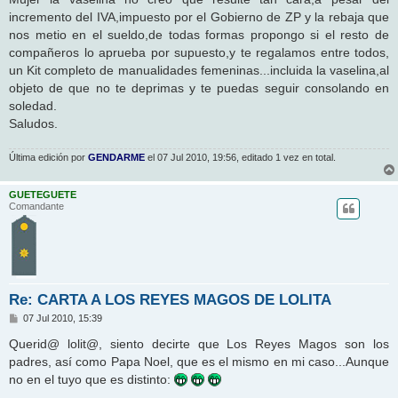
incremento del IVA,impuesto por el Gobierno de ZP y la rebaja que
nos metio en el sueldo,de todas formas propongo si el resto de
compañeros lo aprueba por supuesto,y te regalamos entre todos,
un Kit completo de manualidades femeninas...incluida la vaselina,al
objeto de que no te deprimas y te puedas seguir consolando en
soledad.
Saludos.
Última edición por
GENDARME
el 07 Jul 2010, 19:56, editado 1 vez en total.
GUETEGUETE
Comandante
Re: CARTA A LOS REYES MAGOS DE LOLITA
M
07 Jul 2010, 15:39
e
n
Querid@ lolit@, siento decirte que Los Reyes Magos son los
s
padres, así como Papa Noel, que es el mismo en mi caso...Aunque
a
j
no en el tuyo que es distinto:
e