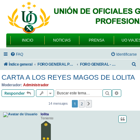
INICIO
NOTICIAS
PRENSA
UO VIAJE
FAQ
Identificarse
B
Índice general
FORO GENERAL PARA TODOS LOS USUARIOS
FORO GENERAL - SONRIA, POR FAVOR
u
CARTA A LOS REYES MAGOS DE LOLITA
s
Moderador:
Administrador
c
Buscar
Búsqueda 
Responder
a
1
2
Siguiente
14 mensajes
r
lolita
Teniente