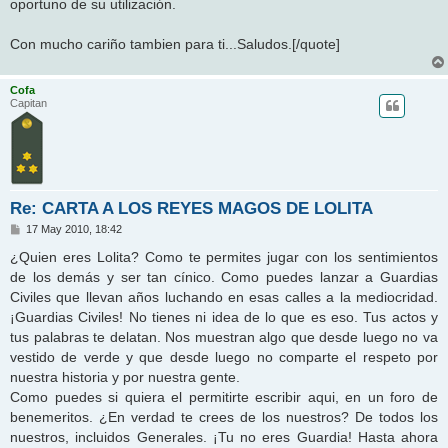
oportuno de su utilización.
Con mucho cariño tambien para ti...Saludos.[/quote]
Cofa
Capitan
Re: CARTA A LOS REYES MAGOS DE LOLITA
M
17 May 2010, 18:42
e
n
¿Quien eres Lolita? Como te permites jugar con los sentimientos
s
de los demás y ser tan cínico. Como puedes lanzar a Guardias
a
j
Civiles que llevan años luchando en esas calles a la mediocridad.
e
¡Guardias Civiles! No tienes ni idea de lo que es eso. Tus actos y
tus palabras te delatan. Nos muestran algo que desde luego no va
vestido de verde y que desde luego no comparte el respeto por
nuestra historia y por nuestra gente.
Como puedes si quiera el permitirte escribir aqui, en un foro de
benemeritos. ¿En verdad te crees de los nuestros? De todos los
nuestros, incluidos Generales. ¡Tu no eres Guardia! Hasta ahora