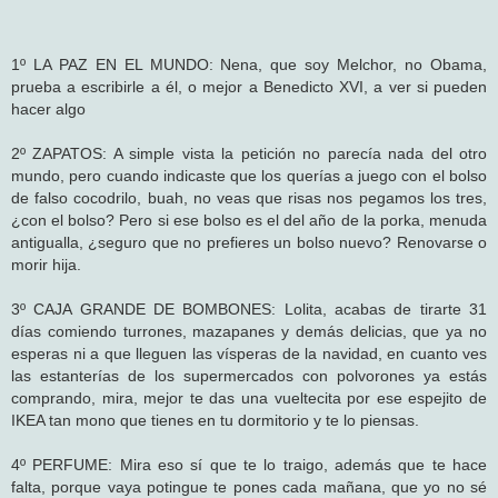
1º LA PAZ EN EL MUNDO: Nena, que soy Melchor, no Obama,
prueba a escribirle a él, o mejor a Benedicto XVI, a ver si pueden
hacer algo
2º ZAPATOS: A simple vista la petición no parecía nada del otro
mundo, pero cuando indicaste que los querías a juego con el bolso
de falso cocodrilo, buah, no veas que risas nos pegamos los tres,
¿con el bolso? Pero si ese bolso es el del año de la porka, menuda
antigualla, ¿seguro que no prefieres un bolso nuevo? Renovarse o
morir hija.
3º CAJA GRANDE DE BOMBONES: Lolita, acabas de tirarte 31
días comiendo turrones, mazapanes y demás delicias, que ya no
esperas ni a que lleguen las vísperas de la navidad, en cuanto ves
las estanterías de los supermercados con polvorones ya estás
comprando, mira, mejor te das una vueltecita por ese espejito de
IKEA tan mono que tienes en tu dormitorio y te lo piensas.
4º PERFUME: Mira eso sí que te lo traigo, además que te hace
falta, porque vaya potingue te pones cada mañana, que yo no sé