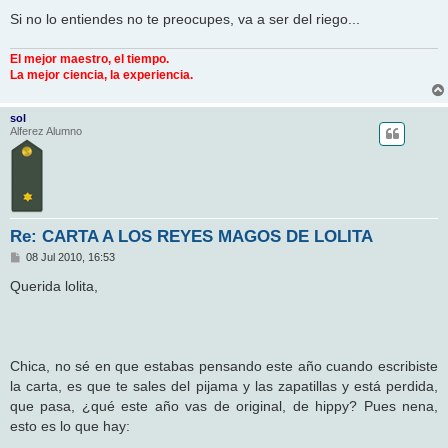
Si no lo entiendes no te preocupes, va a ser del riego...
El mejor maestro, el tiempo.
La mejor ciencia, la experiencia.
sol
Alferez Alumno
Re: CARTA A LOS REYES MAGOS DE LOLITA
M
08 Jul 2010, 16:53
e
n
Querida lolita,
s
a
j
e
Chica, no sé en que estabas pensando este año cuando escribiste
la carta, es que te sales del pijama y las zapatillas y está perdida,
que pasa, ¿qué este año vas de original, de hippy? Pues nena,
esto es lo que hay: