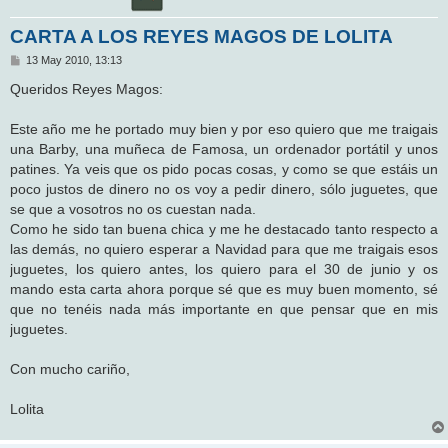
CARTA A LOS REYES MAGOS DE LOLITA
M
13 May 2010, 13:13
e
n
Queridos Reyes Magos:
s
a
j
Este año me he portado muy bien y por eso quiero que me traigais
e
una Barby, una muñeca de Famosa, un ordenador portátil y unos
patines. Ya veis que os pido pocas cosas, y como se que estáis un
poco justos de dinero no os voy a pedir dinero, sólo juguetes, que
se que a vosotros no os cuestan nada.
Como he sido tan buena chica y me he destacado tanto respecto a
las demás, no quiero esperar a Navidad para que me traigais esos
juguetes, los quiero antes, los quiero para el 30 de junio y os
mando esta carta ahora porque sé que es muy buen momento, sé
que no tenéis nada más importante en que pensar que en mis
juguetes.
Con mucho cariño,
Lolita