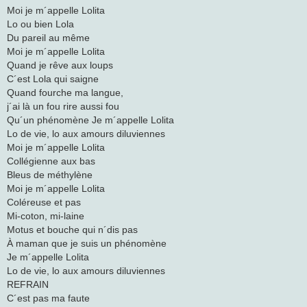
n
Moi je m´appelle Lolita
s
Lo ou bien Lola
a
j
Du pareil au même
e
Moi je m´appelle Lolita
Quand je rêve aux loups
C´est Lola qui saigne
Quand fourche ma langue,
j´ai là un fou rire aussi fou
Qu´un phénomène Je m´appelle Lolita
Lo de vie, lo aux amours diluviennes
Moi je m´appelle Lolita
Collégienne aux bas
Bleus de méthylène
Moi je m´appelle Lolita
Coléreuse et pas
Mi-coton, mi-laine
Motus et bouche qui n´dis pas
À maman que je suis un phénomène
Je m´appelle Lolita
Lo de vie, lo aux amours diluviennes
REFRAIN
C´est pas ma faute