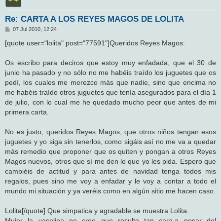
Re: CARTA A LOS REYES MAGOS DE LOLITA
M
07 Jul 2010, 12:24
e
n
[quote user="lolita" post="77591"]Queridos Reyes Magos:
s
a
j
Os escribo para deciros que estoy muy enfadada, que el 30 de
e
junio ha pasado y no sólo no me habéis traído los juguetes que os
pedí, los cuales me merezco más que nadie, sino que encima no
me habéis traído otros juguetes que tenía asegurados para el día 1
de julio, con lo cual me he quedado mucho peor que antes de mi
primera carta.
No es justo, queridos Reyes Magos, que otros niños tengan esos
juguetes y yo siga sin tenerlos, como sigáis así no me va a quedar
más remedio que proponer que os quiten y pongan a otros Reyes
Magos nuevos, otros que sí me den lo que yo les pida. Espero que
cambiéis de actitud y para antes de navidad tenga todos mis
regalos, pues sino me voy a enfadar y le voy a contar a todo el
mundo mi situación y ya veréis como en algún sitio me hacen caso.
Lolita[/quote] Que simpatica y agradable se muestra Lolita.
Mujer la vaselina no creo que resulte tan cara,a pesar del