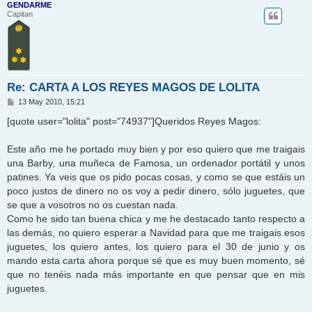
GENDARME
Capitan
Re: CARTA A LOS REYES MAGOS DE LOLITA
M
13 May 2010, 15:21
e
n
[quote user="lolita" post="74937"]Queridos Reyes Magos:
s
a
j
Este año me he portado muy bien y por eso quiero que me traigais
e
una Barby, una muñeca de Famosa, un ordenador portátil y unos
patines. Ya veis que os pido pocas cosas, y como se que estáis un
poco justos de dinero no os voy a pedir dinero, sólo juguetes, que
se que a vosotros no os cuestan nada.
Como he sido tan buena chica y me he destacado tanto respecto a
las demás, no quiero esperar a Navidad para que me traigais esos
juguetes, los quiero antes, los quiero para el 30 de junio y os
mando esta carta ahora porque sé que es muy buen momento, sé
que no tenéis nada más importante en que pensar que en mis
juguetes.