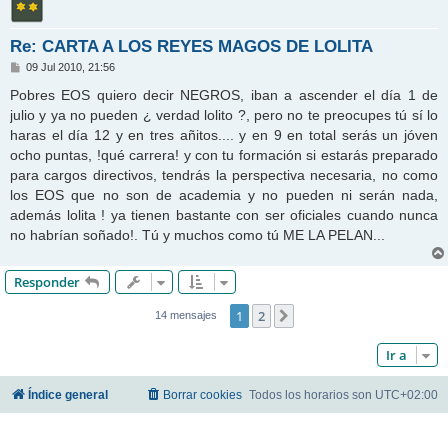
Re: CARTA A LOS REYES MAGOS DE LOLITA
M
09 Jul 2010, 21:56
e
n
Pobres EOS quiero decir NEGROS, iban a ascender el día 1 de
s
julio y ya no pueden ¿ verdad lolito ?, pero no te preocupes tú sí lo
a
j
haras el día 12 y en tres añitos.... y en 9 en total serás un jóven
e
ocho puntas, !qué carrera! y con tu formación si estarás preparado
para cargos directivos, tendrás la perspectiva necesaria, no como
los EOS que no son de academia y no pueden ni serán nada,
además lolita ! ya tienen bastante con ser oficiales cuando nunca
no habrían soñado!. Tú y muchos como tú ME LA PELAN...
Responder
1
2
Siguiente
14 mensajes
Ir a
Índice general
Borrar cookies
Todos los horarios son
UTC+02:00