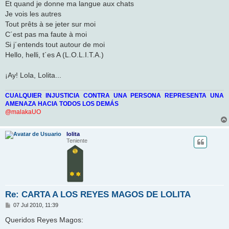
Et quand je donne ma langue aux chats
Je vois les autres
Tout prêts à se jeter sur moi
C´est pas ma faute à moi
Si j´entends tout autour de moi
Hello, helli, t´es A (L.O.L.I.T.A.)
¡Ay! Lola, Lolita...
CUALQUIER INJUSTICIA CONTRA UNA PERSONA REPRESENTA UNA
AMENAZA HACIA TODOS LOS DEMÁS
@malakaUO
lolita
Teniente
Re: CARTA A LOS REYES MAGOS DE LOLITA
M
07 Jul 2010, 11:39
e
n
Queridos Reyes Magos:
s