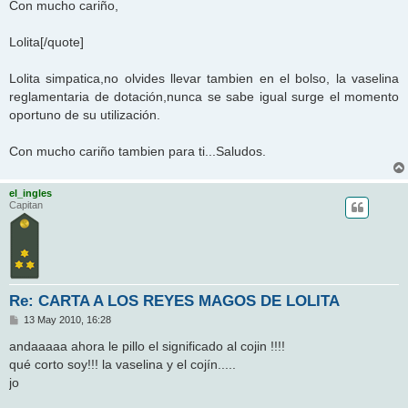
Con mucho cariño,
Lolita[/quote]
Lolita simpatica,no olvides llevar tambien en el bolso, la vaselina
reglamentaria de dotación,nunca se sabe igual surge el momento
oportuno de su utilización.
Con mucho cariño tambien para ti...Saludos.
el_ingles
Capitan
Re: CARTA A LOS REYES MAGOS DE LOLITA
M
13 May 2010, 16:28
e
n
andaaaaa ahora le pillo el significado al cojin !!!!
s
qué corto soy!!! la vaselina y el cojín.....
a
j
jo
e