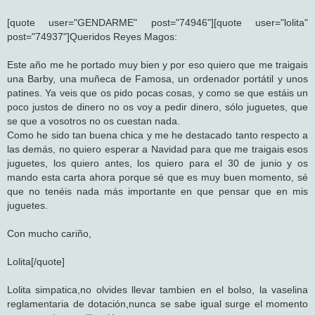
[quote user="GENDARME" post="74946"][quote user="lolita"
post="74937"]Queridos Reyes Magos:
Este año me he portado muy bien y por eso quiero que me traigais
una Barby, una muñeca de Famosa, un ordenador portátil y unos
patines. Ya veis que os pido pocas cosas, y como se que estáis un
poco justos de dinero no os voy a pedir dinero, sólo juguetes, que
se que a vosotros no os cuestan nada.
Como he sido tan buena chica y me he destacado tanto respecto a
las demás, no quiero esperar a Navidad para que me traigais esos
juguetes, los quiero antes, los quiero para el 30 de junio y os
mando esta carta ahora porque sé que es muy buen momento, sé
que no tenéis nada más importante en que pensar que en mis
juguetes.
Con mucho cariño,
Lolita[/quote]
Lolita simpatica,no olvides llevar tambien en el bolso, la vaselina
reglamentaria de dotación,nunca se sabe igual surge el momento