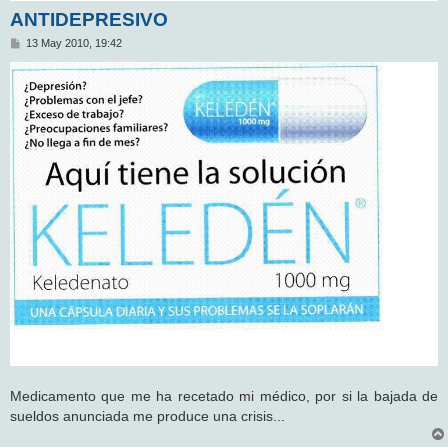
ANTIDEPRESIVO
M
13 May 2010, 19:42
e
n
s
a
j
e
Medicamento que me ha recetado mi médico, por si la bajada de
sueldos anunciada me produce una crisis...