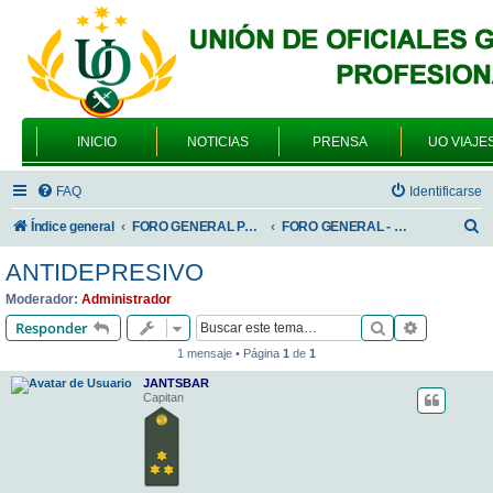
INICIO
NOTICIAS
PRENSA
UO VIAJE
FAQ
Identificarse
B
Índice general
FORO GENERAL PARA TODOS LOS USUARIOS
FORO GENERAL - SONRIA, POR FAVOR
u
ANTIDEPRESIVO
s
Moderador:
Administrador
c
Buscar
Búsqueda 
Responder
a
1 mensaje • Página
1
de
1
r
JANTSBAR
Capitan