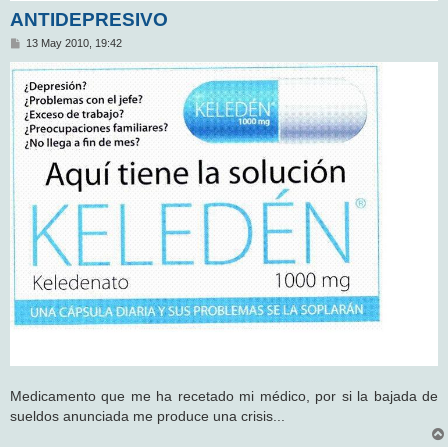
ANTIDEPRESIVO
M
13 May 2010, 19:42
e
n
s
a
j
e
Medicamento que me ha recetado mi médico, por si la bajada de
sueldos anunciada me produce una crisis...