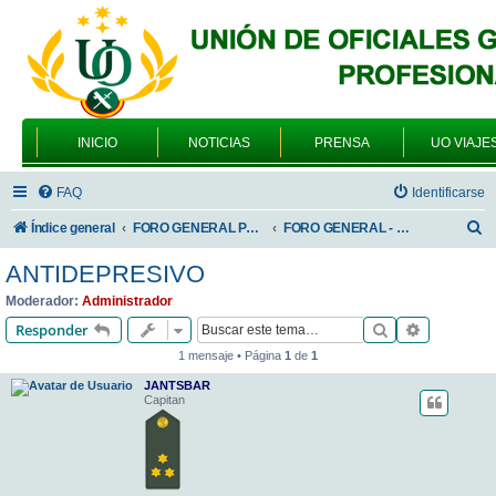
INICIO
NOTICIAS
PRENSA
UO VIAJE
FAQ
Identificarse
B
Índice general
FORO GENERAL PARA TODOS LOS USUARIOS
FORO GENERAL - SONRIA, POR FAVOR
u
ANTIDEPRESIVO
s
Moderador:
Administrador
c
Buscar
Búsqueda 
Responder
a
1 mensaje • Página
1
de
1
r
JANTSBAR
Capitan