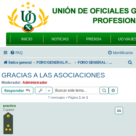
INICIO
NOTICIAS
PRENSA
UO VIAJE
FAQ
Identificarse
B
Índice general
FORO GENERAL PARA TODOS LOS USUARIOS
FORO GENERAL - SONRIA, POR FAVOR
u
GRACIAS A LAS ASOCIACIONES
s
Moderador:
Administrador
c
Buscar
Búsqueda 
Responder
a
7 mensajes • Página
1
de
1
r
practico
Capitan