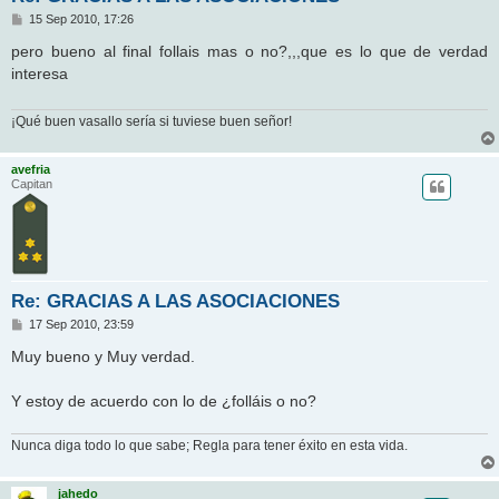
M
15 Sep 2010, 17:26
e
n
pero bueno al final follais mas o no?,,,que es lo que de verdad
s
interesa
a
j
e
¡Qué buen vasallo sería si tuviese buen señor!
avefria
Capitan
Re: GRACIAS A LAS ASOCIACIONES
M
17 Sep 2010, 23:59
e
n
Muy bueno y Muy verdad.
s
a
j
Y estoy de acuerdo con lo de ¿folláis o no?
e
Nunca diga todo lo que sabe; Regla para tener éxito en esta vida.
jahedo