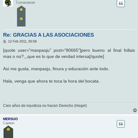
Comandante
Re: GRACIAS A LAS ASOCIACIONES
M
12 Feb 2011, 00:58
e
n
[quote user="manpasju" post="80665"]pero bueno al final follais
s
mas o no?,,,que es lo que de verdad intersa[/quote]
a
j
e
Así me gusta, manpasju, finura y educación ante todo.
Hala, venga que ahora te toca la hora del bocata.
Cien años de injusticia no hacen Derecho (Hegel)
MERSUO
Capitan