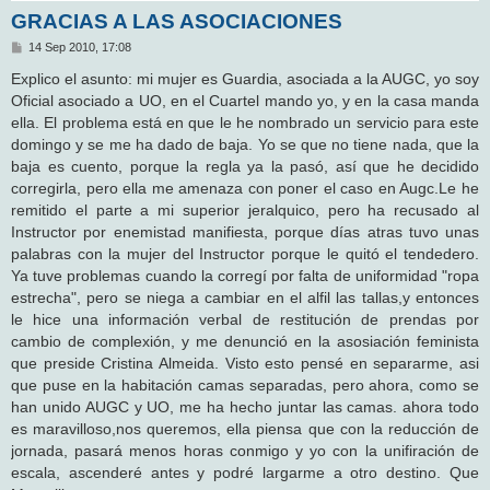
GRACIAS A LAS ASOCIACIONES
M
14 Sep 2010, 17:08
e
n
Explico el asunto: mi mujer es Guardia, asociada a la AUGC, yo soy
s
Oficial asociado a UO, en el Cuartel mando yo, y en la casa manda
a
j
ella. El problema está en que le he nombrado un servicio para este
e
domingo y se me ha dado de baja. Yo se que no tiene nada, que la
baja es cuento, porque la regla ya la pasó, así que he decidido
corregirla, pero ella me amenaza con poner el caso en Augc.Le he
remitido el parte a mi superior jeralquico, pero ha recusado al
Instructor por enemistad manifiesta, porque días atras tuvo unas
palabras con la mujer del Instructor porque le quitó el tendedero.
Ya tuve problemas cuando la corregí por falta de uniformidad "ropa
estrecha", pero se niega a cambiar en el alfil las tallas,y entonces
le hice una información verbal de restitución de prendas por
cambio de complexión, y me denunció en la asosiación feminista
que preside Cristina Almeida. Visto esto pensé en separarme, asi
que puse en la habitación camas separadas, pero ahora, como se
han unido AUGC y UO, me ha hecho juntar las camas. ahora todo
es maravilloso,nos queremos, ella piensa que con la reducción de
jornada, pasará menos horas conmigo y yo con la unifiración de
escala, ascenderé antes y podré largarme a otro destino. Que