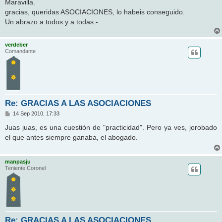
Maravilla.
gracias, queridas ASOCIACIONES, lo habeis conseguido.
Un abrazo a todos y a todas.-
verdeber
Comandante
Re: GRACIAS A LAS ASOCIACIONES
M
14 Sep 2010, 17:33
e
n
Juas juas, es una cuestión de "practicidad". Pero ya ves, jorobado
s
el que antes siempre ganaba, el abogado.
a
j
e
manpasju
Teniente Coronel
Re: GRACIAS A LAS ASOCIACIONES