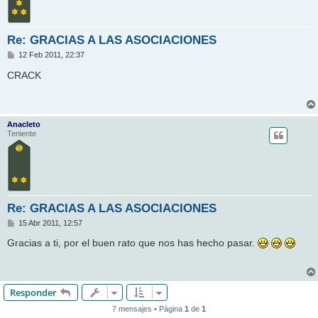
Re: GRACIAS A LAS ASOCIACIONES
M
12 Feb 2011, 22:37
e
n
CRACK
s
a
j
e
Anacleto
Teniente
Re: GRACIAS A LAS ASOCIACIONES
M
15 Abr 2011, 12:57
e
n
Gracias a ti, por el buen rato que nos has hecho pasar.
s
a
j
e
Responder
7 mensajes • Página
1
de
1