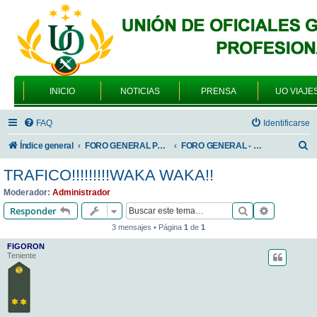
INICIO
NOTICIAS
PRENSA
UO VIAJE
FAQ
Identificarse
B
Índice general
FORO GENERAL PARA TODOS LOS USUARIOS
FORO GENERAL - SONRIA, POR FAVOR
u
TRAFICO!!!!!!!!!WAKA WAKA!!
s
Moderador:
Administrador
c
Buscar
Búsqueda 
Responder
a
3 mensajes • Página
1
de
1
r
FIGORON
Teniente