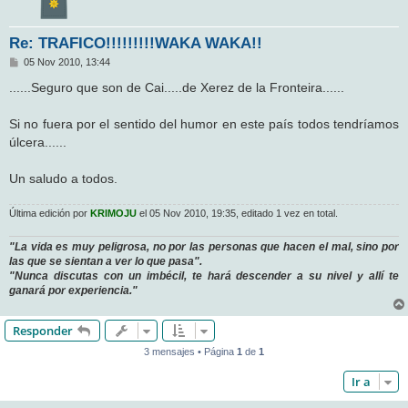
Re: TRAFICO!!!!!!!!!WAKA WAKA!!
M
05 Nov 2010, 13:44
e
n
......Seguro que son de Cai.....de Xerez de la Fronteira......
s
a
j
Si no fuera por el sentido del humor en este país todos tendríamos
e
úlcera......
Un saludo a todos.
Última edición por
KRIMOJU
el 05 Nov 2010, 19:35, editado 1 vez en total.
"La vida es muy peligrosa, no por las personas que hacen el mal, sino por
las que se sientan a ver lo que pasa".
"Nunca discutas con un imbécil, te hará descender a su nivel y allí te
ganará por experiencia."
Responder
3 mensajes • Página
1
de
1
Ir a