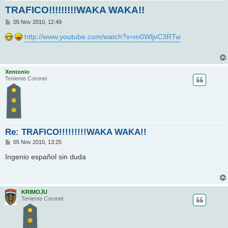
TRAFICO!!!!!!!!!WAKA WAKA!!
M
05 Nov 2010, 12:49
e
n
http://www.youtube.com/watch?v=m0WljvC3RTw
s
a
j
e
Xentonio
Teniente Coronel
Re: TRAFICO!!!!!!!!!WAKA WAKA!!
M
05 Nov 2010, 13:25
e
n
Ingenio español sin duda
s
a
j
e
KRIMOJU
Teniente Coronel