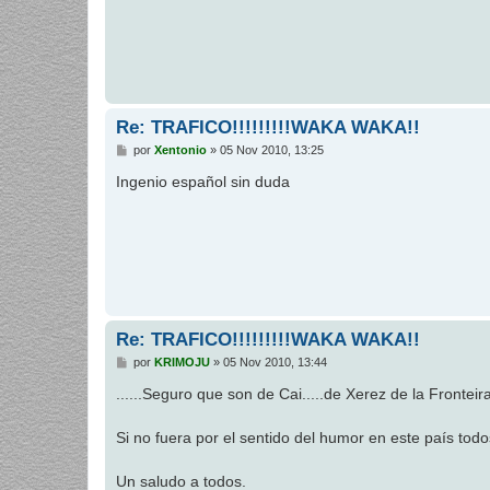
a
j
e
Re: TRAFICO!!!!!!!!!WAKA WAKA!!
M
por
Xentonio
»
05 Nov 2010, 13:25
e
n
Ingenio español sin duda
s
a
j
e
Re: TRAFICO!!!!!!!!!WAKA WAKA!!
M
por
KRIMOJU
»
05 Nov 2010, 13:44
e
n
......Seguro que son de Cai.....de Xerez de la Fronteira.
s
a
j
Si no fuera por el sentido del humor en este país todos
e
Un saludo a todos.