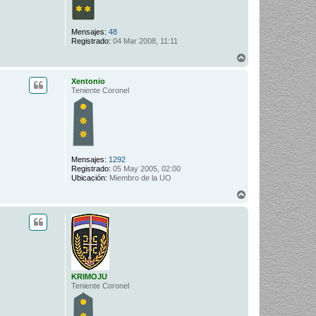
Mensajes:
48
Registrado:
04 Mar 2008, 11:11
A
r
r
Xentonio
i
Teniente Coronel
b
a
Mensajes:
1292
Registrado:
05 May 2005, 02:00
Ubicación:
Miembro de la UO
A
r
r
i
b
a
KRIMOJU
Teniente Coronel