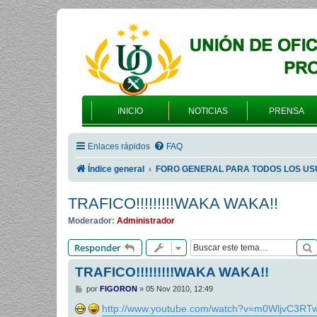
INICIO
NOTICIAS
PRENSA
Enlaces rápidos
FAQ
Índice general
FORO GENERAL PARA TODOS LOS US
TRAFICO!!!!!!!!!WAKA WAKA!!
Moderador:
Administrador
Responder
TRAFICO!!!!!!!!!WAKA WAKA!!
M
por
FIGORON
»
05 Nov 2010, 12:49
e
n
http://www.youtube.com/watch?v=m0WljvC3RT
s