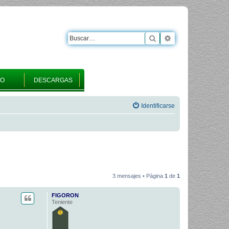
Buscar
Búsqueda avanza
RO
DESCARGAS
Identificarse
3 mensajes • Página
1
de
1
FIGORON
Teniente