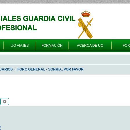
UO VIAJES
FORMACIÓN
ACERCA DE UO
FO
UARIOS
FORO GENERAL - SONRIA, POR FAVOR
Buscar
Búsqueda avanzada
w