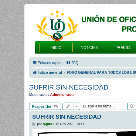
INICIO
NOTICIAS
PRENSA
Enlaces rápidos
FAQ
Índice general
FORO GENERAL PARA TODOS LOS US
SUFRIR SIN NECESIDAD
Moderador:
Administrador
Responder
SUFRIR SIN NECESIDAD
M
por
tagus
»
15 Nov 2010, 10:41
e
n
s