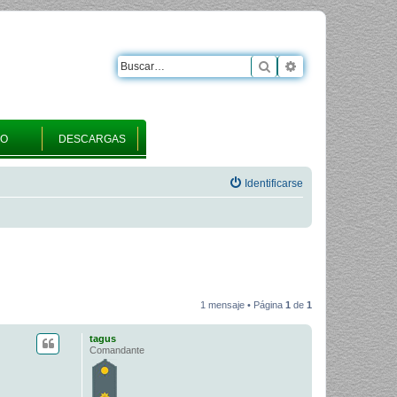
Buscar
Búsqueda avanza
RO
DESCARGAS
Identificarse
1 mensaje • Página
1
de
1
tagus
Comandante