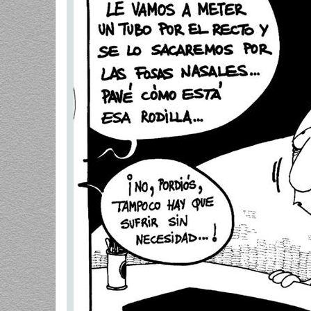
a
j
e