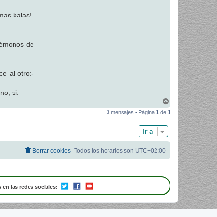
 mas balas!
guémonos de
e al otro:-
no, si.
A
r
3 mensajes • Página
1
de
1
r
i
b
Ir a
a
Borrar cookies
Todos los horarios son
UTC+02:00
 en las redes sociales: