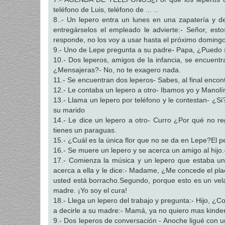
teléfono de Luis, teléfono de ... ..
8..- Un lepero entra un lunes en una zapatería y d
entregárselos el empleado le advierte:- Señor, est
responde, no los voy a usar hasta el próximo doming
9.- Uno de Lepe pregunta a su padre- Papa, ¿Puedo sa
10.- Dos leperos, amigos de la infancia, se encuen
¿Mensajeras?- No, no te exagero nada.
11.- Se encuentran dos leperos- Sabes, al final enco
12.- Le contaba un lepero a otro- Ibamos yo y Manolín-
13.- Llama un lepero por teléfono y le contestan- ¿Si?
su marido
14.- Le dice un lepero a otro- Curro ¿Por qué no re
tienes un paraguas.
15.- ¿Cuál es la única flor que no se da en Lepe?El 
16.- Se muere un lepero y se acerca un amigo al hijo.-
17.- Comienza la música y un lepero que estaba u
acerca a ella y le dice:- Madame, ¿Me concede el pla
usted está borracho.Segundo, porque esto es un vel
madre. ¡Yo soy el cura!
18.- Llega un lepero del trabajo y pregunta:- Hijo, ¿
a decirle a su madre:- Mamá, ya no quiero mas kinder
9.- Dos leperos de conversación - Anoche ligué con un