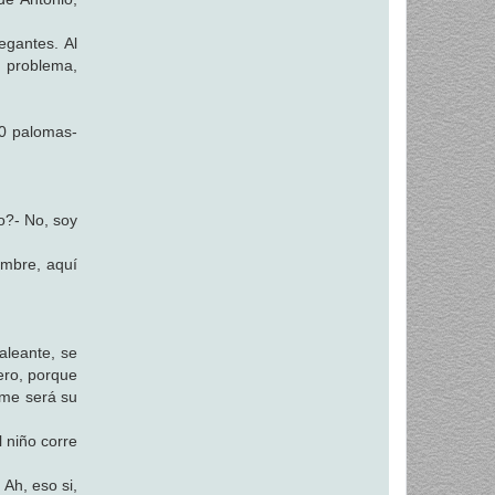
egantes. Al
y problema,
00 palomas-
jo?- No, soy
ombre, aquí
aleante, se
ero, porque
ame será su
l niño corre
Ah, eso si,