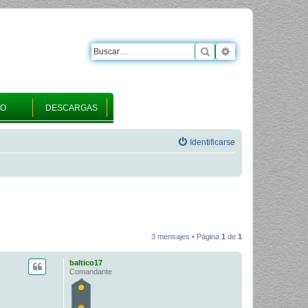
Buscar
Búsqueda avanza
RO
DESCARGAS
Identificarse
3 mensajes • Página
1
de
1
baltico17
Comandante