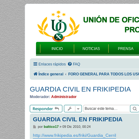
INICIO
NOTICIAS
PRENSA
Enlaces rápidos
FAQ
Índice general
FORO GENERAL PARA TODOS LOS US
GUARDIA CIVIL EN FRIKIPEDIA
Moderador:
Administrador
Responder
GUARDIA CIVIL EN FRIKIPEDIA
M
por
baltico17
»
09 Dic 2010, 00:24
e
n
http://www.frikipedia.es/friki/Guardia_Cerril
s