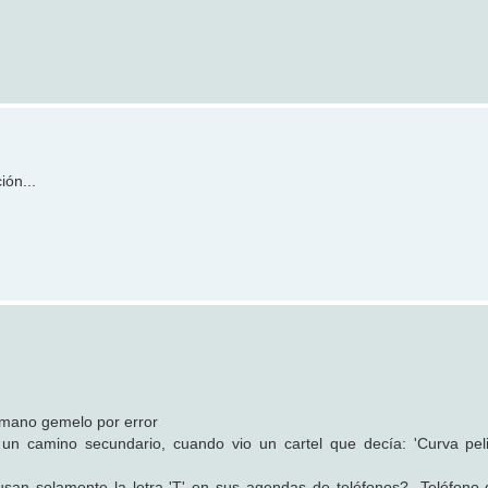
ión...
mano gemelo por error
camino secundario, cuando vio un cartel que decía: 'Curva peli
 solamente la letra 'T' en sus agendas de teléfonos?- Teléfono d