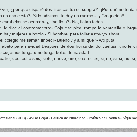
- A ver, ¿por qué disparó dos tiros contra su suegra?- ¡Por qué no tenía
s en esa cesta?- Si lo adivinas, te doy un racimo.- ¡¡ Croquetas!!
ce carabelas se acercan- ¿Una flota?- No, flotan todas.
, le dice al contramaestre- Coja ese pico, rompa la ventanilla y lar
ún hay mujeres a bordo.- Si hombre, para follar estoy yo ahora
 colegio me llaman imbécil- Bueno ¿y a mi qué?- A ti puta.
abeto para navidad.Después de dos horas dando vueltas, uno le dic
lo cogemos tenga o no tenga bolas de navidad.
ro, dos, ocho seis, siete, nueve, uno, cuatro.- Si, si, no, si, si, no, si, 
rofesional (2013) -
Aviso Legal
-
Política de Privacidad
-
Política de Cookies
- Síguenos