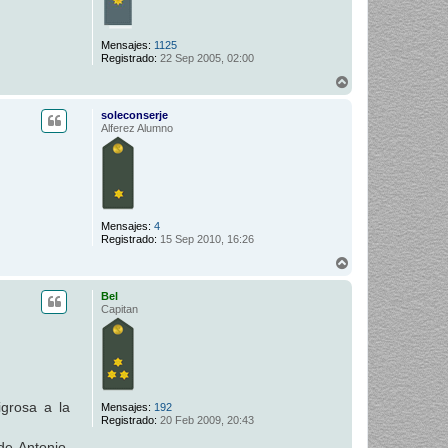
Mensajes:
1125
Registrado:
22 Sep 2005, 02:00
A
r
r
soleconserje
i
Alferez Alumno
b
a
Mensajes:
4
Registrado:
15 Sep 2010, 16:26
A
r
r
Bel
i
Capitan
b
a
grosa a la
Mensajes:
192
Registrado:
20 Feb 2009, 20:43
e Antonio,