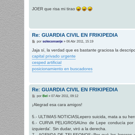
a
j
JOER que risa mi tirao
e
Re: GUARDIA CIVIL EN FRIKIPEDIA
M
por
soleconserje
»
06 Abr 2011, 15:19
e
n
Jaja sí, la verdad que es bastante graciosa la descripc
s
capital privado urgente
a
j
cesped artificial
e
posicionamiento en buscadores
Re: GUARDIA CIVIL EN FRIKIPEDIA
M
por
Bel
»
07 Abr 2011, 09:12
e
n
¡Alegrad esa cara amigos!
s
a
j
5.- ULTIMAS NOTICIASLepero suicida, mata a su her
e
6.- CURVA PELIGROSAUno de Lepe conducía por un 
izquierda'. Sin dudar, viró a la derecha.
7.- AGENDA DE TELEFONOS¿Por qué los leperos usan