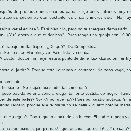
espués de probarse unos cuantos pares, elige unos italianos muy el
os zapatos suelen apretar bastante los cinco primeros días.- No ha
o
lir a ver el eclipse?- Está bien hijo, pero no te acerques demasiado.
tran- ¿Y tú ahora a que te dedicas?- Pues tengo una granja con 10.0
ntré trabajo en Santiago .- ¿De qué?- De Compostela
 No, íbamos Manolín y yo- Vale, listo, yo no iba.
- Doctor, doctor, mi mujer está a punto de dar a luz- ¿Es su primer hi
gaste el jardín?- Porque está lloviendo a cantaros- No seas vago, h
pensamiento.
 Lo siento.- No, dejalo acostado, tal como está.
n poco bebido ve una señora elegantemente vestida de negro. Tamb
cer de este baile?- No- ¿Y por qué no?- Pues por cuatro motivos:Prim
atorio.Tercero, porque el Ave María no se baila.Y cuarto porque mad
Con que juegas?- Con lo que me sale de los huevos.El padre le pega y e
s.
a tía buenísima. ¡qué piernas!, ¡qué pechos!, qué culo!- ¿Y de cara?- 