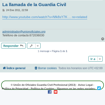
La llamada de la Guardia Civil
M
24 Ene 2011, 22:59
e
n
http://www.youtube.com/watch?v=Nfk8sY7K ... re=related
s
a
j
e
administrador@unionoficiales.org
Teléfono de contacto:672036030
Responder
1 mensaje • Página
1
de
1
Ir a
Índice general
Borrar cookies
Todos los horarios son
UTC+02:00
© Unión de Oficiales Guardia Civil Profesional (2013) -
Aviso Legal
-
Política de Privacidad
-
Política de Cookies
- Síguenos en las redes sociales: