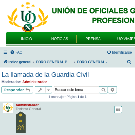
INICIO
NOTICIAS
PRENSA
UO VIAJE
FAQ
Identificarse
B
Índice general
FORO GENERAL PARA TODOS LOS USUARIOS
FORO GENERAL - SONRIA, POR FAVOR
u
La llamada de la Guardia Civil
s
Moderador:
Administrador
c
Buscar
Búsqueda 
Responder
a
1 mensaje • Página
1
de
1
r
Administrador
Teniente General