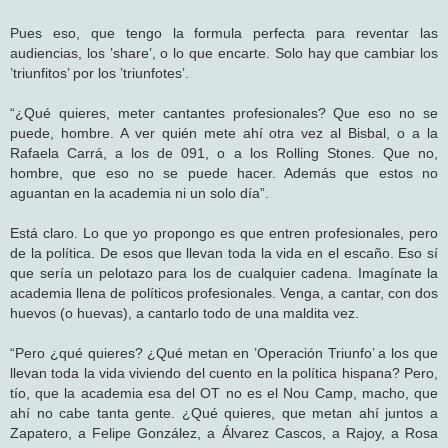
Pues eso, que tengo la formula perfecta para reventar las
audiencias, los ’share’, o lo que encarte. Solo hay que cambiar los
’triunfitos’ por los ’triunfotes’.
“¿Qué quieres, meter cantantes profesionales? Que eso no se
puede, hombre. A ver quién mete ahí otra vez al Bisbal, o a la
Rafaela Carrá, a los de 091, o a los Rolling Stones. Que no,
hombre, que eso no se puede hacer. Además que estos no
aguantan en la academia ni un solo día”.
Está claro. Lo que yo propongo es que entren profesionales, pero
de la política. De esos que llevan toda la vida en el escaño. Eso sí
que sería un pelotazo para los de cualquier cadena. Imagínate la
academia llena de políticos profesionales. Venga, a cantar, con dos
huevos (o huevas), a cantarlo todo de una maldita vez.
“Pero ¿qué quieres? ¿Qué metan en ’Operación Triunfo’ a los que
llevan toda la vida viviendo del cuento en la política hispana? Pero,
tío, que la academia esa del OT no es el Nou Camp, macho, que
ahí no cabe tanta gente. ¿Qué quieres, que metan ahí juntos a
Zapatero, a Felipe González, a Álvarez Cascos, a Rajoy, a Rosa