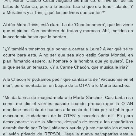
“Ah, Nerón Claudio César Augusto Germánico: el inventor de las
fallas de Valencia, pero a lo bestia. Eso sí que era tener talante. Y
a Moratinos y a Trini, ¿qué les pedimos que canten?”
Al dúo Mora-Trinis, está claro. La de ’Guantanamera’, que les viene
que ni pintao. Con sombrero de frutas y maracas. Ahí, metidos en
la academia hasta que lo borden.
“¿Y también tenemos que poner a cantar a Leire? A ver qué se te
ocurre para esta. A no ser que sea algo estilo Sarita Montiel, en
plan ’fumando espero, al hombre o la hombra que yo quiero’. Ese
sí que seria un temazo. ¿Y a Carme Chacón, que música le iría?”
A la Chacón le podíamos pedir que cantase la de “Vacaciones en el
mar”, pero montada en un buque de la OTAN a lo Marta Sánchez.
“Me da la risa de imaginármela a lo Marta Sánchez. Casi tanta risa
como me dio el viernes pasado cuando propuso que la OTAN
mandase una flota de buques a la costa de Libia por si había que
evacuar a ’ciudadanos de la OTAN’ y sacarlos de allí. Es para
descojonarse lo de la Ministra, después de tener a los españolitos
deambulando por Trípoli pidiendo ayuda y justo cuando los evacua
el avión privado de REPSOL, llega la nueva salvapatrias esta a