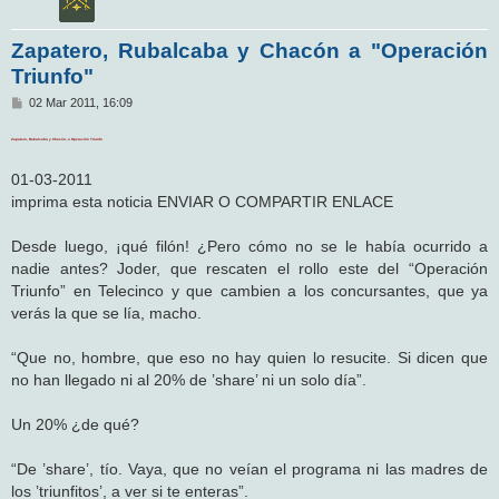
Zapatero, Rubalcaba y Chacón a "Operación
Triunfo"
M
02 Mar 2011, 16:09
e
n
Zapatero, Rubalcaba y Chacón, a Operación Triunfo
s
a
j
01-03-2011
e
imprima esta noticia ENVIAR O COMPARTIR ENLACE
Desde luego, ¡qué filón! ¿Pero cómo no se le había ocurrido a
nadie antes? Joder, que rescaten el rollo este del “Operación
Triunfo” en Telecinco y que cambien a los concursantes, que ya
verás la que se lía, macho.
“Que no, hombre, que eso no hay quien lo resucite. Si dicen que
no han llegado ni al 20% de ’share’ ni un solo día”.
Un 20% ¿de qué?
“De ’share’, tío. Vaya, que no veían el programa ni las madres de
los ’triunfitos’, a ver si te enteras”.