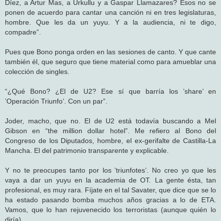
Díez, a Artur Mas, a Urkullu y a Gaspar Llamazares? Esos no se
ponen de acuerdo para cantar una canción ni en tres legislaturas,
hombre. Que les da un yuyu. Y a la audiencia, ni te digo,
compadre”.
Pues que Bono ponga orden en las sesiones de canto. Y que cante
también él, que seguro que tiene material como para amueblar una
colección de singles.
“¿Qué Bono? ¿El de U2? Ese sí que barría los ’share’ en
’Operación Triunfo’. Con un par”.
Joder, macho, que no. El de U2 está todavía buscando a Mel
Gibson en “the million dollar hotel”. Me refiero al Bono del
Congreso de los Diputados, hombre, el ex-gerifalte de Castilla-La
Mancha. El del patrimonio transparente y explicable.
Y no te preocupes tanto por los ’triunfotes’. No creo yo que les
vaya a dar un yuyu en la academia de OT. La gente ésta, tan
profesional, es muy rara. Fíjate en el tal Savater, que dice que se lo
ha estado pasando bomba muchos años gracias a lo de ETA.
Vamos, que lo han rejuvenecido los terroristas (aunque quién lo
diría).