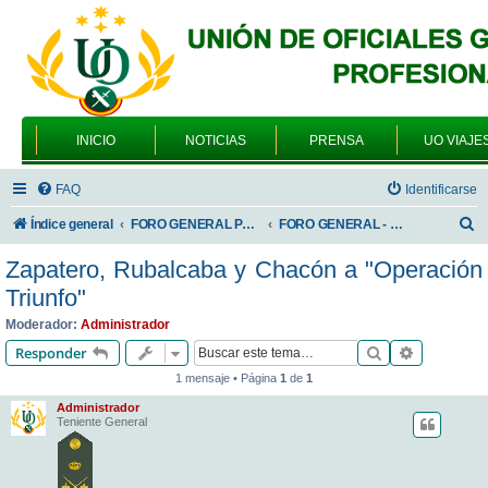
INICIO
NOTICIAS
PRENSA
UO VIAJE
FAQ
Identificarse
B
Índice general
FORO GENERAL PARA TODOS LOS USUARIOS
FORO GENERAL - SONRIA, POR FAVOR
u
Zapatero, Rubalcaba y Chacón a "Operación
s
Triunfo"
c
Moderador:
Administrador
a
Buscar
Búsqueda 
Responder
r
1 mensaje • Página
1
de
1
Administrador
Teniente General