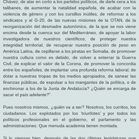
Chávez, de atar en corto a los partidos políticos, de darle cera a los
talibanes, de aumentar la natalidad española, de acabar con la
violencia de género y con los cursillos inútiles, de reformar a los
sindicatos y al G-20, de las nuevas misiones de la OTAN, de la
reorganización del desmadre autonómico, de la que se nos viene
encima desde la cuenca sur del Mediterráneo, de apoyar la labor
investigadora de nuestros científicos, de proteger nuestra
integridad territorial, de recuperar nuestra posición de peso en
América Latina, de cepillarse a los piratas en Somalia, de promover
nuestra cultura como es debido, de volver a enterrar la Guerra
Civil, de explicar el valor de la Corona, de promover la concordia
entre los españoles, de implantar una profunda reforma laboral, de
dotar a nuestras tropas de los medios apropiados, de sanear las
finanzas públicas, de expulsar a los mangantes de la política, o de
enchironar a los de la Junta de Andalucía? ¿Quién se encarga de
sacar el país adelante?”
Pues nosotros mismos, ¿quién va a ser? Nosotros, los curritos, los
ciudadanos. Los explotados por los ’triunfotes’ y por todos los
políticos profesionales en el gobierno, el parlamento y las
administraciones. Que menuda academia tienen montada.
Si lo piensas bien, después de las dos últimas legislaturas que