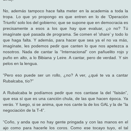
No, además tampoco hace falta meter en la academia a toda la
tropa. Lo que yo propongo es que entren en lo de ’Operación
Triunfo’ solo los del gobierno; que se supone que en democracia es
precisamente a esos a los que hay que evaluar, ¿o no? Tú
imagínate qué pasada de programa. Se comen el ’share’ y todo lo
que haga falta. Y además, para hacer que sea ya el no va más,
imagínate, les podemos pedir que canten lo que nos apetezca a
nosotros. Nada de cantar la “Internacional” con pañuelito rojo y
puño en alto, a lo Bibiana y Leire. A cantar, pero de verdad. Y sin
pelos en la lengua.
“Pero eso puede ser un rollo, ¿no? A ver, ¿qué te va a cantar
Rubalcaba, tío?”
A Rubalcaba le podíamos pedir que nos cantase la del “faisán”,
que esa sí que es una canción chula, de las que hacen época. Ya
verás. Y luego, si se anima, que nos cante la de los GAL y la de “la
negociación de la T-4”.
“Coño, y anda que no hay gente pringada y con las manos en el
ajo como para hacerle los coros. Como ese tocayo tuyo, el tal