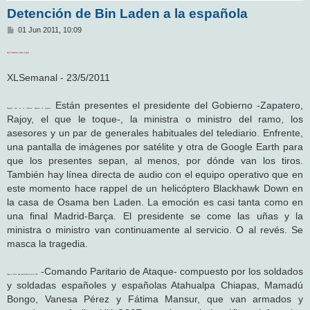
Detención de Bin Laden a la española
M
01 Jun 2011, 10:09
e
n
Así habría sido aquí
s
a
j
XLSemanal - 23/5/2011
e
Están presentes el presidente del Gobierno -Zapatero,
Despacho oval de la Moncloa. Reunión de urgencia.
Rajoy, el que le toque-, la ministra o ministro del ramo, los
asesores y un par de generales habituales del telediario. Enfrente,
una pantalla de imágenes por satélite y otra de Google Earth para
que los presentes sepan, al menos, por dónde van los tiros.
También hay línea directa de audio con el equipo operativo que en
este momento hace rappel de un helicóptero Blackhawk Down en
la casa de Osama ben Laden. La emoción es casi tanta como en
una final Madrid-Barça. El presidente se come las uñas y la
ministra o ministro van continuamente al servicio. O al revés. Se
masca la tragedia.
-Comando Paritario de Ataque- compuesto por los soldados
Suena el audio. Hay comunicación con el CPA
y soldadas españoles y españolas Atahualpa Chiapas, Mamadú
Bongo, Vanesa Pérez y Fátima Mansur, que van armados y