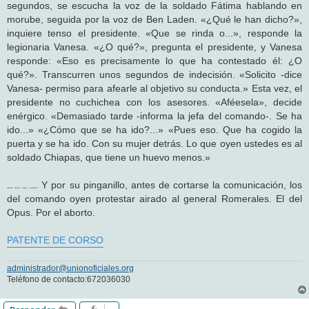
segundos, se escucha la voz de la soldado Fátima hablando en
morube, seguida por la voz de Ben Laden. «¿Qué le han dicho?»,
inquiere tenso el presidente. «Que se rinda o...», responde la
legionaria Vanesa. «¿O qué?», pregunta el presidente, y Vanesa
responde: «Eso es precisamente lo que ha contestado él: ¿O
qué?». Transcurren unos segundos de indecisión. «Solicito -dice
Vanesa- permiso para afearle al objetivo su conducta.» Esta vez, el
presidente no cuchichea con los asesores. «Aféesela», decide
enérgico. «Demasiado tarde -informa la jefa del comando-. Se ha
ido...» «¿Cómo que se ha ido?...» «Pues eso. Que ha cogido la
puerta y se ha ido. Con su mujer detrás. Lo que oyen ustedes es al
soldado Chiapas, que tiene un huevo menos.»
Y por su pinganillo, antes de cortarse la comunicación, los
«Aborten, aborten», ordena el presidente.
del comando oyen protestar airado al general Romerales. El del
Opus. Por el aborto.
PATENTE DE CORSO
administrador@unionoficiales.org
Teléfono de contacto:672036030