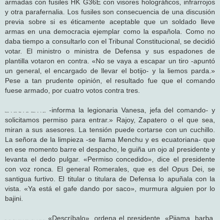
armadas con fusiles HK G36E con visores holográficos, infrarrojos
y otra parafernalia. Los fusiles son consecuencia de una discusión
previa sobre si es éticamente aceptable que un soldado lleve
armas en una democracia ejemplar como la española. Como no
daba tiempo a consultarlo con el Tribunal Constitucional, se decidió
votar. El ministro o ministra de Defensa y sus espadones de
plantilla votaron en contra. «No se vaya a escapar un tiro -apuntó
un general, el encargado de llevar el botijo- y la liemos parda.»
Pese a tan prudente opinión, el resultado fue que el comando
fuese armado, por cuatro votos contra tres.
-informa la legionaria Vanesa, jefa del comando- y
Empieza la acción. Suena el audio. «Estamos en la puerta
solicitamos permiso para entrar.» Rajoy, Zapatero o el que sea,
miran a sus asesores. La tensión puede cortarse con un cuchillo.
La señora de la limpieza -se llama Menchu y es ecuatoriana- que
en ese momento barre el despacho, le guiña un ojo al presidente y
levanta el dedo pulgar. «Permiso concedido», dice el presidente
con voz ronca. El general Romerales, que es del Opus Dei, se
santigua furtivo. El titular o titulara de Defensa lo apuñala con la
vista. «Ya está el gafe dando por saco», murmura alguien por lo
bajini.
«Descríbalo», ordena el presidente. «Pijama, barba,
Más audio. «Estamos frente al objetivo», informa la lejía Vanesa.