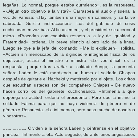
legañas. Lo normal, porque estaba durmiendo», es la respuesta.
«¿Algún otro objetivo a la vista?» Carraspea el audio y suena la
voz de Vanesa: «Hay también una mujer en camisón, y se la ve
cabreada. Solicito instrucciones». Los del gabinete de crisis
cuchichean en voz baja. Al fin asienten, y el presidente se acerca al
micro. «Procedan con exquisito respeto a la ley de Igualdad y
Fraternidad», ordena. Un breve silencio al otro lado de la línea.
Luego se oye a la jefa del comando: «Me lo expliquen», solicita.
«Actúen sin menoscabo de la dignidad e integridad física de los
objetivos», aclara el ministro o ministra. «Lo veo difícil -es la
respuesta- porque tras arañar al soldado Bongo, la presunta
señora Laden le está mordiendo un huevo al soldado Chiapas
después de quitarle el Hacheká y metérselo por el ojete. Los gritos
que escuchan ustedes son del compañero Chiapas.» De nuevo
hacen corro los del gabinete, cuchicheando. «Intímenla a que
deponga su actitud -ordena el presidente-. Pero que la intime la
soldado Fátima para que no haya violencia de género ni de
génera.» Respuesta: «La intimamos, pero pasa mucho de nosotros
y nosotras».
. Olviden a la señora Laden y céntrense en el objetivo
«Bueno, vale -responde el presidente tras pensarlo un poco-
principal. Intímenlo a él.» Acto seguido, durante unos angustiosos