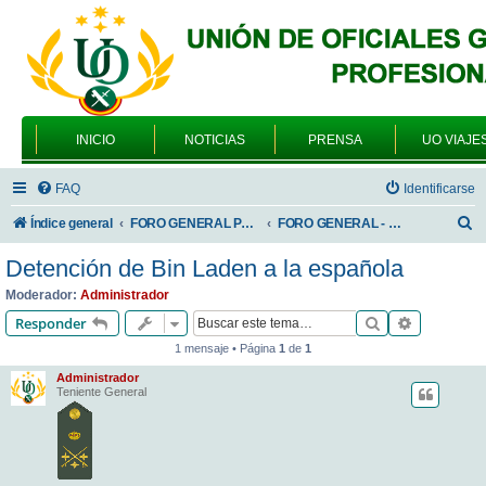
INICIO
NOTICIAS
PRENSA
UO VIAJE
FAQ
Identificarse
B
Índice general
FORO GENERAL PARA TODOS LOS USUARIOS
FORO GENERAL - SONRIA, POR FAVOR
u
Detención de Bin Laden a la española
s
Moderador:
Administrador
c
Buscar
Búsqueda 
Responder
a
1 mensaje • Página
1
de
1
r
Administrador
Teniente General