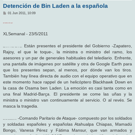
Detención de Bin Laden a la española
M
01 Jun 2011, 10:09
e
n
Así habría sido aquí
s
a
j
XLSemanal - 23/5/2011
e
Están presentes el presidente del Gobierno -Zapatero,
Despacho oval de la Moncloa. Reunión de urgencia.
Rajoy, el que le toque-, la ministra o ministro del ramo, los
asesores y un par de generales habituales del telediario. Enfrente,
una pantalla de imágenes por satélite y otra de Google Earth para
que los presentes sepan, al menos, por dónde van los tiros.
También hay línea directa de audio con el equipo operativo que en
este momento hace rappel de un helicóptero Blackhawk Down en
la casa de Osama ben Laden. La emoción es casi tanta como en
una final Madrid-Barça. El presidente se come las uñas y la
ministra o ministro van continuamente al servicio. O al revés. Se
masca la tragedia.
-Comando Paritario de Ataque- compuesto por los soldados
Suena el audio. Hay comunicación con el CPA
y soldadas españoles y españolas Atahualpa Chiapas, Mamadú
Bongo, Vanesa Pérez y Fátima Mansur, que van armados y