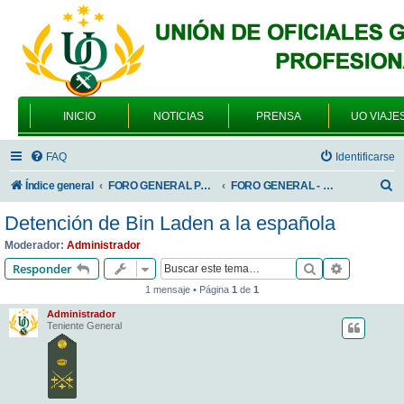
INICIO
NOTICIAS
PRENSA
UO VIAJE
FAQ
Identificarse
B
Índice general
FORO GENERAL PARA TODOS LOS USUARIOS
FORO GENERAL - SONRIA, POR FAVOR
u
Detención de Bin Laden a la española
s
Moderador:
Administrador
c
Buscar
Búsqueda 
Responder
a
1 mensaje • Página
1
de
1
r
Administrador
Teniente General