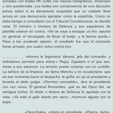
armadas con fusiles HK G36E con visores holográficos, infrarrojos
y otra parafernalia. Los fusiles son consecuencia de una discusión
previa sobre si es éticamente aceptable que un soldado lleve
armas en una democracia ejemplar como la española. Como no
daba tiempo a consultarlo con el Tribunal Constitucional, se decidió
votar. El ministro o ministra de Defensa y sus espadones de
plantilla votaron en contra. «No se vaya a escapar un tiro -apuntó
un general, el encargado de llevar el botijo- y la liemos parda.»
Pese a tan prudente opinión, el resultado fue que el comando
fuese armado, por cuatro votos contra tres.
-informa la legionaria Vanesa, jefa del comando- y
Empieza la acción. Suena el audio. «Estamos en la puerta
solicitamos permiso para entrar.» Rajoy, Zapatero o el que sea,
miran a sus asesores. La tensión puede cortarse con un cuchillo.
La señora de la limpieza -se llama Menchu y es ecuatoriana- que
en ese momento barre el despacho, le guiña un ojo al presidente y
levanta el dedo pulgar. «Permiso concedido», dice el presidente
con voz ronca. El general Romerales, que es del Opus Dei, se
santigua furtivo. El titular o titulara de Defensa lo apuñala con la
vista. «Ya está el gafe dando por saco», murmura alguien por lo
bajini.
«Descríbalo», ordena el presidente. «Pijama, barba,
Más audio. «Estamos frente al objetivo», informa la lejía Vanesa.