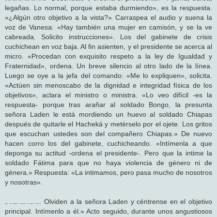
legañas. Lo normal, porque estaba durmiendo», es la respuesta.
«¿Algún otro objetivo a la vista?» Carraspea el audio y suena la
voz de Vanesa: «Hay también una mujer en camisón, y se la ve
cabreada. Solicito instrucciones». Los del gabinete de crisis
cuchichean en voz baja. Al fin asienten, y el presidente se acerca al
micro. «Procedan con exquisito respeto a la ley de Igualdad y
Fraternidad», ordena. Un breve silencio al otro lado de la línea.
Luego se oye a la jefa del comando: «Me lo expliquen», solicita.
«Actúen sin menoscabo de la dignidad e integridad física de los
objetivos», aclara el ministro o ministra. «Lo veo difícil -es la
respuesta- porque tras arañar al soldado Bongo, la presunta
señora Laden le está mordiendo un huevo al soldado Chiapas
después de quitarle el Hacheká y metérselo por el ojete. Los gritos
que escuchan ustedes son del compañero Chiapas.» De nuevo
hacen corro los del gabinete, cuchicheando. «Intímenla a que
deponga su actitud -ordena el presidente-. Pero que la intime la
soldado Fátima para que no haya violencia de género ni de
génera.» Respuesta: «La intimamos, pero pasa mucho de nosotros
y nosotras».
. Olviden a la señora Laden y céntrense en el objetivo
«Bueno, vale -responde el presidente tras pensarlo un poco-
principal. Intímenlo a él.» Acto seguido, durante unos angustiosos