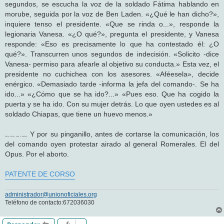
segundos, se escucha la voz de la soldado Fátima hablando en
morube, seguida por la voz de Ben Laden. «¿Qué le han dicho?»,
inquiere tenso el presidente. «Que se rinda o...», responde la
legionaria Vanesa. «¿O qué?», pregunta el presidente, y Vanesa
responde: «Eso es precisamente lo que ha contestado él: ¿O
qué?». Transcurren unos segundos de indecisión. «Solicito -dice
Vanesa- permiso para afearle al objetivo su conducta.» Esta vez, el
presidente no cuchichea con los asesores. «Aféesela», decide
enérgico. «Demasiado tarde -informa la jefa del comando-. Se ha
ido...» «¿Cómo que se ha ido?...» «Pues eso. Que ha cogido la
puerta y se ha ido. Con su mujer detrás. Lo que oyen ustedes es al
soldado Chiapas, que tiene un huevo menos.»
Y por su pinganillo, antes de cortarse la comunicación, los
«Aborten, aborten», ordena el presidente.
del comando oyen protestar airado al general Romerales. El del
Opus. Por el aborto.
PATENTE DE CORSO
administrador@unionoficiales.org
Teléfono de contacto:672036030