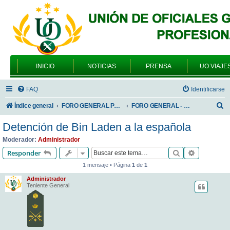
INICIO
NOTICIAS
PRENSA
UO VIAJE
FAQ
Identificarse
B
Índice general
FORO GENERAL PARA TODOS LOS USUARIOS
FORO GENERAL - SONRIA, POR FAVOR
u
Detención de Bin Laden a la española
s
Moderador:
Administrador
c
Buscar
Búsqueda 
Responder
a
1 mensaje • Página
1
de
1
r
Administrador
Teniente General