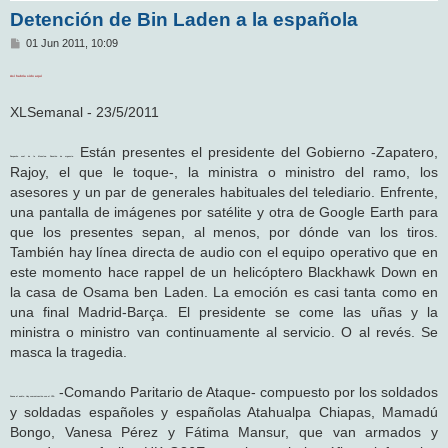
Detención de Bin Laden a la española
M
01 Jun 2011, 10:09
e
n
Así habría sido aquí
s
a
j
XLSemanal - 23/5/2011
e
Están presentes el presidente del Gobierno -Zapatero,
Despacho oval de la Moncloa. Reunión de urgencia.
Rajoy, el que le toque-, la ministra o ministro del ramo, los
asesores y un par de generales habituales del telediario. Enfrente,
una pantalla de imágenes por satélite y otra de Google Earth para
que los presentes sepan, al menos, por dónde van los tiros.
También hay línea directa de audio con el equipo operativo que en
este momento hace rappel de un helicóptero Blackhawk Down en
la casa de Osama ben Laden. La emoción es casi tanta como en
una final Madrid-Barça. El presidente se come las uñas y la
ministra o ministro van continuamente al servicio. O al revés. Se
masca la tragedia.
-Comando Paritario de Ataque- compuesto por los soldados
Suena el audio. Hay comunicación con el CPA
y soldadas españoles y españolas Atahualpa Chiapas, Mamadú
Bongo, Vanesa Pérez y Fátima Mansur, que van armados y