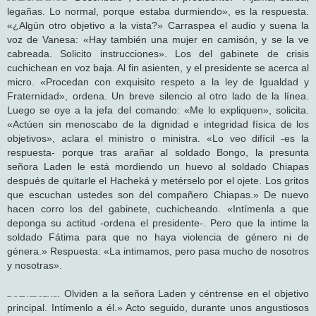
legañas. Lo normal, porque estaba durmiendo», es la respuesta.
«¿Algún otro objetivo a la vista?» Carraspea el audio y suena la
voz de Vanesa: «Hay también una mujer en camisón, y se la ve
cabreada. Solicito instrucciones». Los del gabinete de crisis
cuchichean en voz baja. Al fin asienten, y el presidente se acerca al
micro. «Procedan con exquisito respeto a la ley de Igualdad y
Fraternidad», ordena. Un breve silencio al otro lado de la línea.
Luego se oye a la jefa del comando: «Me lo expliquen», solicita.
«Actúen sin menoscabo de la dignidad e integridad física de los
objetivos», aclara el ministro o ministra. «Lo veo difícil -es la
respuesta- porque tras arañar al soldado Bongo, la presunta
señora Laden le está mordiendo un huevo al soldado Chiapas
después de quitarle el Hacheká y metérselo por el ojete. Los gritos
que escuchan ustedes son del compañero Chiapas.» De nuevo
hacen corro los del gabinete, cuchicheando. «Intímenla a que
deponga su actitud -ordena el presidente-. Pero que la intime la
soldado Fátima para que no haya violencia de género ni de
génera.» Respuesta: «La intimamos, pero pasa mucho de nosotros
y nosotras».
. Olviden a la señora Laden y céntrense en el objetivo
«Bueno, vale -responde el presidente tras pensarlo un poco-
principal. Intímenlo a él.» Acto seguido, durante unos angustiosos