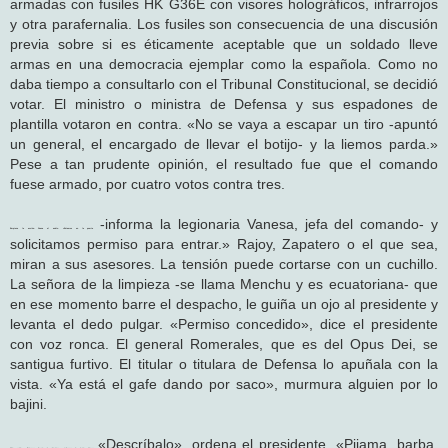
armadas con fusiles HK G36E con visores holográficos, infrarrojos
y otra parafernalia. Los fusiles son consecuencia de una discusión
previa sobre si es éticamente aceptable que un soldado lleve
armas en una democracia ejemplar como la española. Como no
daba tiempo a consultarlo con el Tribunal Constitucional, se decidió
votar. El ministro o ministra de Defensa y sus espadones de
plantilla votaron en contra. «No se vaya a escapar un tiro -apuntó
un general, el encargado de llevar el botijo- y la liemos parda.»
Pese a tan prudente opinión, el resultado fue que el comando
fuese armado, por cuatro votos contra tres.
-informa la legionaria Vanesa, jefa del comando- y
Empieza la acción. Suena el audio. «Estamos en la puerta
solicitamos permiso para entrar.» Rajoy, Zapatero o el que sea,
miran a sus asesores. La tensión puede cortarse con un cuchillo.
La señora de la limpieza -se llama Menchu y es ecuatoriana- que
en ese momento barre el despacho, le guiña un ojo al presidente y
levanta el dedo pulgar. «Permiso concedido», dice el presidente
con voz ronca. El general Romerales, que es del Opus Dei, se
santigua furtivo. El titular o titulara de Defensa lo apuñala con la
vista. «Ya está el gafe dando por saco», murmura alguien por lo
bajini.
«Descríbalo», ordena el presidente. «Pijama, barba,
Más audio. «Estamos frente al objetivo», informa la lejía Vanesa.