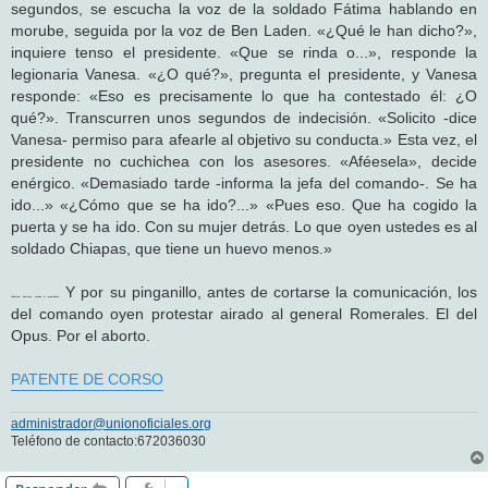
segundos, se escucha la voz de la soldado Fátima hablando en
morube, seguida por la voz de Ben Laden. «¿Qué le han dicho?»,
inquiere tenso el presidente. «Que se rinda o...», responde la
legionaria Vanesa. «¿O qué?», pregunta el presidente, y Vanesa
responde: «Eso es precisamente lo que ha contestado él: ¿O
qué?». Transcurren unos segundos de indecisión. «Solicito -dice
Vanesa- permiso para afearle al objetivo su conducta.» Esta vez, el
presidente no cuchichea con los asesores. «Aféesela», decide
enérgico. «Demasiado tarde -informa la jefa del comando-. Se ha
ido...» «¿Cómo que se ha ido?...» «Pues eso. Que ha cogido la
puerta y se ha ido. Con su mujer detrás. Lo que oyen ustedes es al
soldado Chiapas, que tiene un huevo menos.»
Y por su pinganillo, antes de cortarse la comunicación, los
«Aborten, aborten», ordena el presidente.
del comando oyen protestar airado al general Romerales. El del
Opus. Por el aborto.
PATENTE DE CORSO
administrador@unionoficiales.org
Teléfono de contacto:672036030