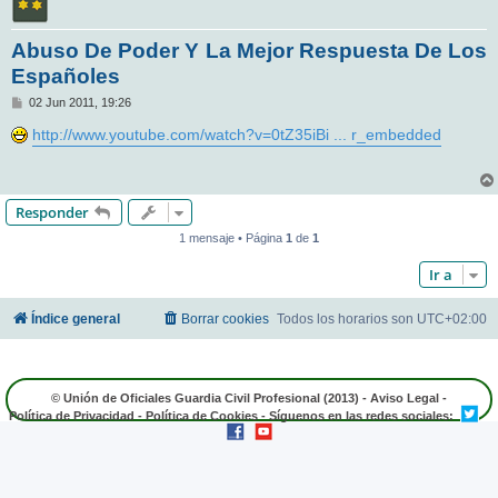
Abuso De Poder Y La Mejor Respuesta De Los
Españoles
M
02 Jun 2011, 19:26
e
n
http://www.youtube.com/watch?v=0tZ35iBi ... r_embedded
s
a
j
e
Responder
1 mensaje • Página
1
de
1
Ir a
Índice general
Borrar cookies
Todos los horarios son
UTC+02:00
© Unión de Oficiales Guardia Civil Profesional (2013) -
Aviso Legal
-
Política de Privacidad
-
Política de Cookies
- Síguenos en las redes sociales: