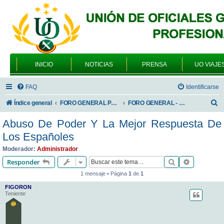
INICIO
NOTICIAS
PRENSA
UO VIAJE
FAQ
Identificarse
B
Índice general
FORO GENERAL PARA TODOS LOS USUARIOS
FORO GENERAL - SONRIA, POR FAVOR
u
Abuso De Poder Y La Mejor Respuesta De
s
Los Españoles
c
Moderador:
Administrador
a
Buscar
Búsqueda 
Responder
r
1 mensaje • Página
1
de
1
FIGORON
Teniente