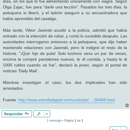
días, en los que lo fue alimentando únicamente con viagra. Según
Olga Zajac, fue para "darle una lección". Pasados los tres días, la
peluquera lo liberó, y el ladrón aseguró a su secuestradora que
había aprendido del casatigo.
Más tarde, Viktor Jasinski acudió a la policía, admitió que había
entrado con la intención de robar, y contó lo sucedido después. Las
autoridades interrogaron entonces a la peluquera, que dijo haber
mantenido relaciones con Jasinski, pero le indignó el resto de la
historia. "¡Qué hijo de puta! Solo tuvimos sexo un par de veces,
encima le compré pantalones nuevos, le di comida, y hasta le di
1000 rublos cuando se fue", declaró la joven, según el portal de
noticias 'Daily Mail'.
Mientras investigan el caso, los dos implicados han sido
arrestados.
Fuente:
http://www.estrelladigital.es/mundo/pel ... 00488.html
Responder
1 mensaje • Página
1
de
1
Ir a