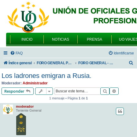
INICIO
NOTICIAS
PRENSA
UO VIAJE
FAQ
Identificarse
B
Índice general
FORO GENERAL PARA TODOS LOS USUARIOS
FORO GENERAL - SONRIA, POR FAVOR
u
Los ladrones emigran a Rusia.
s
Moderador:
Administrador
c
Buscar
Búsqueda 
Responder
a
1 mensaje • Página
1
de
1
r
moderador
Teniente General