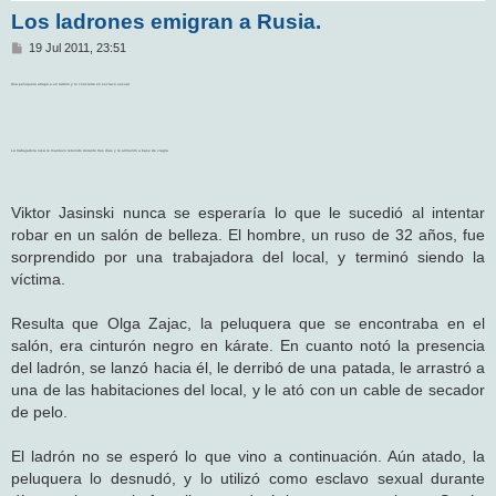
Los ladrones emigran a Rusia.
M
19 Jul 2011, 23:51
e
n
Una peluquera atrapa a un ladrón y lo convierte en esclavo sexual
s
a
j
e
La trabajadora rusa le mantuvo retenido durante tres días y le alimentó a base de viagra
Viktor Jasinski nunca se esperaría lo que le sucedió al intentar
robar en un salón de belleza. El hombre, un ruso de 32 años, fue
sorprendido por una trabajadora del local, y terminó siendo la
víctima.
Resulta que Olga Zajac, la peluquera que se encontraba en el
salón, era cinturón negro en kárate. En cuanto notó la presencia
del ladrón, se lanzó hacia él, le derribó de una patada, le arrastró a
una de las habitaciones del local, y le ató con un cable de secador
de pelo.
El ladrón no se esperó lo que vino a continuación. Aún atado, la
peluquera lo desnudó, y lo utilizó como esclavo sexual durante