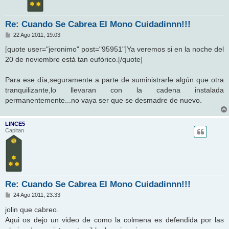
Re: Cuando Se Cabrea El Mono Cuidadinnn!!!
M
22 Ago 2011, 19:03
e
n
[quote user="jeronimo" post="95951"]Ya veremos si en la noche del
s
20 de noviembre está tan eufórico.[/quote]
a
j
e
Para ese día,seguramente a parte de suministrarle algún que otra
tranquilizante,lo llevaran con la cadena instalada
permanentemente...no vaya ser que se desmadre de nuevo.
LINCE5
Capitan
Re: Cuando Se Cabrea El Mono Cuidadinnn!!!
M
24 Ago 2011, 23:33
e
n
jolin que cabreo.
s
Aqui os dejo un video de como la colmena es defendida por las
a
j