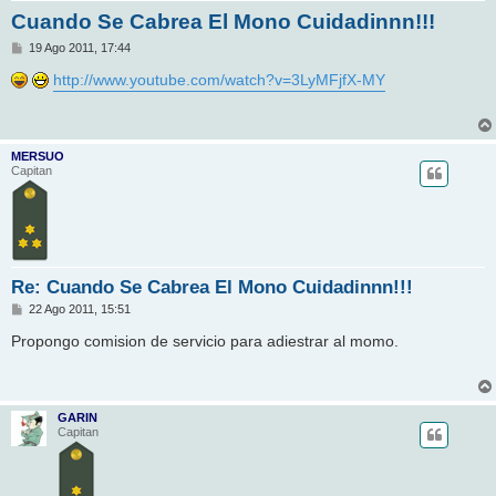
Cuando Se Cabrea El Mono Cuidadinnn!!!
M
19 Ago 2011, 17:44
e
n
http://www.youtube.com/watch?v=3LyMFjfX-MY
s
a
j
e
MERSUO
Capitan
Re: Cuando Se Cabrea El Mono Cuidadinnn!!!
M
22 Ago 2011, 15:51
e
n
Propongo comision de servicio para adiestrar al momo.
s
a
j
e
GARIN
Capitan