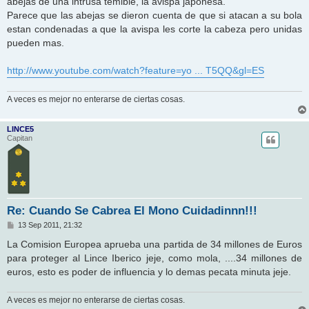
abejas de una intrusa temible, la avispa japonesa.
e
Parece que las abejas se dieron cuenta de que si atacan a su bola
estan condenadas a que la avispa les corte la cabeza pero unidas
pueden mas.
http://www.youtube.com/watch?feature=yo ... T5QQ&gl=ES
A veces es mejor no enterarse de ciertas cosas.
LINCE5
Capitan
Re: Cuando Se Cabrea El Mono Cuidadinnn!!!
M
13 Sep 2011, 21:32
e
n
La Comision Europea aprueba una partida de 34 millones de Euros
s
para proteger al Lince Iberico jeje, como mola, ....34 millones de
a
j
euros, esto es poder de influencia y lo demas pecata minuta jeje.
e
A veces es mejor no enterarse de ciertas cosas.