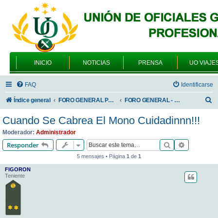
INICIO
NOTICIAS
PRENSA
UO VIAJE
FAQ
Identificarse
B
Índice general
FORO GENERAL PARA TODOS LOS USUARIOS
FORO GENERAL - SONRIA, POR FAVOR
u
Cuando Se Cabrea El Mono Cuidadinnn!!!
s
Moderador:
Administrador
c
Buscar
Búsqueda 
Responder
a
5 mensajes • Página
1
de
1
r
FIGORON
Teniente