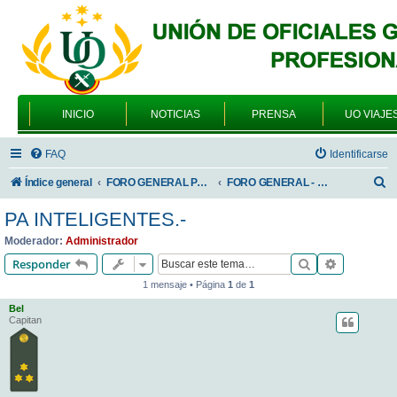
INICIO
NOTICIAS
PRENSA
UO VIAJE
FAQ
Identificarse
B
Índice general
FORO GENERAL PARA TODOS LOS USUARIOS
FORO GENERAL - SONRIA, POR FAVOR
u
PA INTELIGENTES.-
s
Moderador:
Administrador
c
Buscar
Búsqueda 
Responder
a
1 mensaje • Página
1
de
1
r
Bel
Capitan