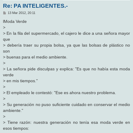
Re: PA INTELIGENTES.-
M
13 Mar 2012, 20:11
e
n
lModa Verde
s
>
a
j
> En la fila del supermercado, el cajero le dice a una señora mayor
e
que
> debería traer su propia bolsa, ya que las bolsas de plástico no
son
> buenas para el medio ambiente.
>
> La señora pide disculpas y explica: "Es que no había esta moda
verde
> en mis tiempos."
>
> El empleado le contestó: "Ese es ahora nuestro problema.
>
> Su generación no puso suficiente cuidado en conservar el medio
ambiente."
>
> Tiene razón: nuestra generación no tenía esa moda verde en
esos tiempos: