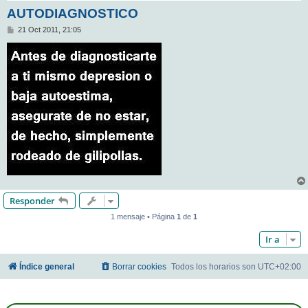
AUTODIAGNOSTICO
M
21 Oct 2011, 21:05
e
n
s
a
j
e
Responder
1 mensaje • Página
1
de
1
Ir a
Índice general
Borrar cookies
Todos los horarios son
UTC+02:00