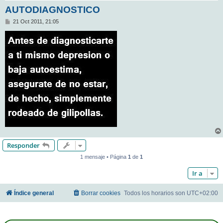
AUTODIAGNOSTICO
M
21 Oct 2011, 21:05
e
n
s
a
j
e
Responder
1 mensaje • Página
1
de
1
Ir a
Índice general
Borrar cookies
Todos los horarios son
UTC+02:00