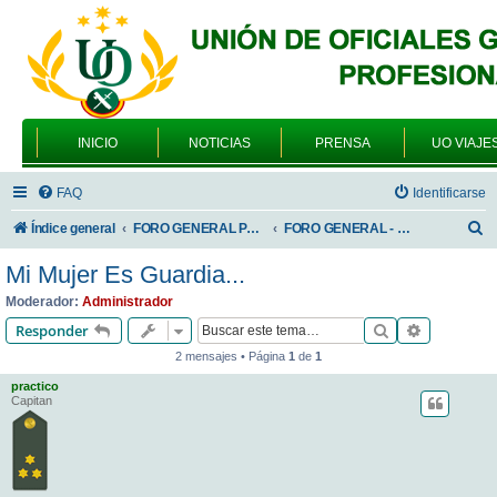
INICIO
NOTICIAS
PRENSA
UO VIAJE
FAQ
Identificarse
B
Índice general
FORO GENERAL PARA TODOS LOS USUARIOS
FORO GENERAL - SONRIA, POR FAVOR
u
Mi Mujer Es Guardia...
s
Moderador:
Administrador
c
Buscar
Búsqueda 
Responder
a
2 mensajes • Página
1
de
1
r
practico
Capitan