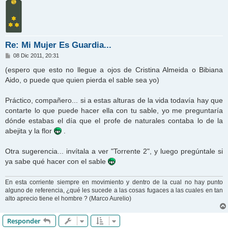
Re: Mi Mujer Es Guardia...
M
08 Dic 2011, 20:31
e
n
(espero que esto no llegue a ojos de Cristina Almeida o Bibiana
s
Aido, o puede que quien pierda el sable sea yo)
a
j
e
Práctico, compañero... si a estas alturas de la vida todavía hay que
contarte lo que puede hacer ella con tu sable, yo me preguntaría
dónde estabas el día que el profe de naturales contaba lo de la
abejita y la flor
.
Otra sugerencia... invítala a ver "Torrente 2", y luego pregúntale si
ya sabe qué hacer con el sable
En esta corriente siempre en movimiento y dentro de la cual no hay punto
alguno de referencia, ¿qué les sucede a las cosas fugaces a las cuales en tan
alto aprecio tiene el hombre ? (Marco Aurelio)
Responder