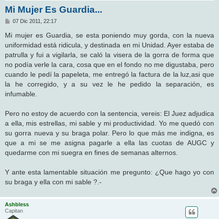
Mi Mujer Es Guardia...
M
07 Dic 2011, 22:17
e
n
Mi mujer es Guardia, se esta poniendo muy gorda, con la nueva
s
uniformidad está ridicula, y destinada en mi Unidad. Ayer estaba de
a
j
patrulla y fui a vigilarla, se caló la visera de la gorra de forma que
e
no podía verle la cara, cosa que en el fondo no me digustaba, pero
cuando le pedí la papeleta, me entregó la factura de la luz,asi que
la he corregido, y a su vez le he pedido la separación, es
infumable.
Pero no estoy de acuerdo con la sentencia, vereis: El Juez adjudica
a ella, mis estrellas, mi sable y mi productividad. Yo me quedó con
su gorra nueva y su braga polar. Pero lo que más me indigna, es
que a mi se me asigna pagarle a ella las cuotas de AUGC y
quedarme con mi suegra en fines de semanas alternos.
Y ante esta lamentable situación me pregunto: ¿Que hago yo con
su braga y ella con mi sable ?.-
Ashbless
Capitan