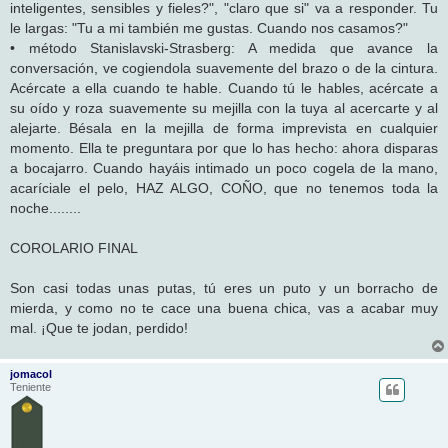
inteligentes, sensibles y fieles?", "claro que si" va a responder. Tu
le largas: "Tu a mi también me gustas. Cuando nos casamos?"
• método Stanislavski-Strasberg: A medida que avance la
conversación, ve cogiendola suavemente del brazo o de la cintura.
Acércate a ella cuando te hable. Cuando tú le hables, acércate a
su oído y roza suavemente su mejilla con la tuya al acercarte y al
alejarte. Bésala en la mejilla de forma imprevista en cualquier
momento. Ella te preguntara por que lo has hecho: ahora disparas
a bocajarro. Cuando hayáis intimado un poco cogela de la mano,
acaríciale el pelo, HAZ ALGO, COÑO, que no tenemos toda la
noche........
COROLARIO FINAL
Son casi todas unas putas, tú eres un puto y un borracho de
mierda, y como no te cace una buena chica, vas a acabar muy
mal. ¡Que te jodan, perdido!
jomacol
Teniente