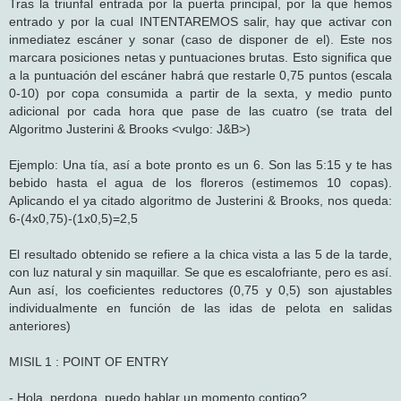
Tras la triunfal entrada por la puerta principal, por la que hemos
entrado y por la cual INTENTAREMOS salir, hay que activar con
inmediatez escáner y sonar (caso de disponer de el). Este nos
marcara posiciones netas y puntuaciones brutas. Esto significa que
a la puntuación del escáner habrá que restarle 0,75 puntos (escala
0-10) por copa consumida a partir de la sexta, y medio punto
adicional por cada hora que pase de las cuatro (se trata del
Algoritmo Justerini & Brooks <vulgo: J&B>)
Ejemplo: Una tía, así a bote pronto es un 6. Son las 5:15 y te has
bebido hasta el agua de los floreros (estimemos 10 copas).
Aplicando el ya citado algoritmo de Justerini & Brooks, nos queda:
6-(4x0,75)-(1x0,5)=2,5
El resultado obtenido se refiere a la chica vista a las 5 de la tarde,
con luz natural y sin maquillar. Se que es escalofriante, pero es así.
Aun así, los coeficientes reductores (0,75 y 0,5) son ajustables
individualmente en función de las idas de pelota en salidas
anteriores)
MISIL 1 : POINT OF ENTRY
- Hola, perdona, puedo hablar un momento contigo?