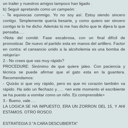
un trailer y nuestros amigos tampoco han ligado .
b) Seguir apretando como un campeón:
- Te equivocas conmigo. Yo no soy así. Estoy siendo sincero
contigo. Simplemente quería besarte, y como quiero ser sincero
contigo te lo he dicho. Además tú me has dicho que te dijera lo que
pensaba.....
<Nota del comité: Fase escabrosa, con un final difícil de
pronosticar. De nuevo el partido esta en manos del artillero. Factor
en contra: el cansancio unido a la alcoholemia es una bomba de
relojería>
2.- No crees que vas muy rápido?
PROCEDURE: Sinónimo de que quiere jaleo. Con paciencia y
técnica se puede afirmar que el gato esta en la guantera.
Recomendamos:
- Quizás si que voy rápido, pero es que mi corazón también va
rápido. Ha sido un flechazo y...... <en este momento el escribiente
se ha puesto a vomitar como un niño. Es comprensible>
3.- Bueno, vale.....
LA LOGICA SE HA IMPUESTO, ERA UN ZORRON DEL 15, Y AHI
ESTAMOS. OTRO ROSCO.
ESTRATEGIA 3:"A CARA DESCUBIERTA"