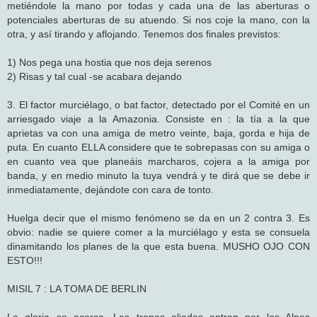
metiéndole la mano por todas y cada una de las aberturas o
potenciales aberturas de su atuendo. Si nos coje la mano, con la
otra, y así tirando y aflojando. Tenemos dos finales previstos:
1) Nos pega una hostia que nos deja serenos
2) Risas y tal cual -se acabara dejando
3. El factor murciélago, o bat factor, detectado por el Comité en un
arriesgado viaje a la Amazonia. Consiste en : la tía a la que
aprietas va con una amiga de metro veinte, baja, gorda e hija de
puta. En cuanto ELLA considere que te sobrepasas con su amiga o
en cuanto vea que planeáis marcharos, cojera a la amiga por
banda, y en medio minuto la tuya vendrá y te dirá que se debe ir
inmediatamente, dejándote con cara de tonto.
Huelga decir que el mismo fenómeno se da en un 2 contra 3. Es
obvio: nadie se quiere comer a la murciélago y esta se consuela
dinamitando los planes de la que esta buena. MUSHO OJO CON
ESTO!!!
MISIL 7 : LA TOMA DE BERLIN
La gloria se acerca. Las tropas aliadas entran por los Alpes