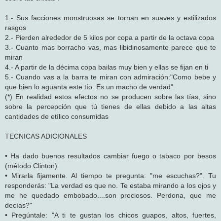
1.- Sus facciones monstruosas se tornan en suaves y estilizados
rasgos
2.- Pierden alrededor de 5 kilos por copa a partir de la octava copa
3.- Cuanto mas borracho vas, mas libidinosamente parece que te
miran
4.- A partir de la décima copa bailas muy bien y ellas se fijan en ti
5.- Cuando vas a la barra te miran con admiración:"Como bebe y
que bien lo aguanta este tío. Es un macho de verdad".
(*) En realidad estos efectos no se producen sobre las tías, sino
sobre la percepción que tú tienes de ellas debido a las altas
cantidades de etílico consumidas
TECNICAS ADICIONALES
• Ha dado buenos resultados cambiar fuego o tabaco por besos
(método Clinton)
• Mirarla fijamente. Al tiempo te pregunta: "me escuchas?". Tu
responderás: "La verdad es que no. Te estaba mirando a los ojos y
me he quedado embobado....son preciosos. Perdona, que me
decías?"
• Pregúntale: "A ti te gustan los chicos guapos, altos, fuertes,