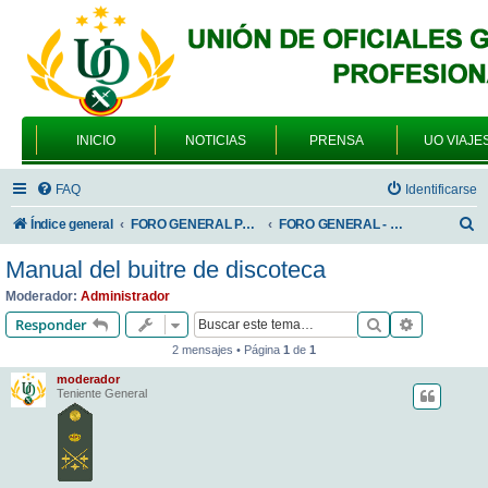
INICIO
NOTICIAS
PRENSA
UO VIAJE
FAQ
Identificarse
B
Índice general
FORO GENERAL PARA TODOS LOS USUARIOS
FORO GENERAL - SONRIA, POR FAVOR
u
Manual del buitre de discoteca
s
Moderador:
Administrador
c
Buscar
Búsqueda 
Responder
a
2 mensajes • Página
1
de
1
r
moderador
Teniente General