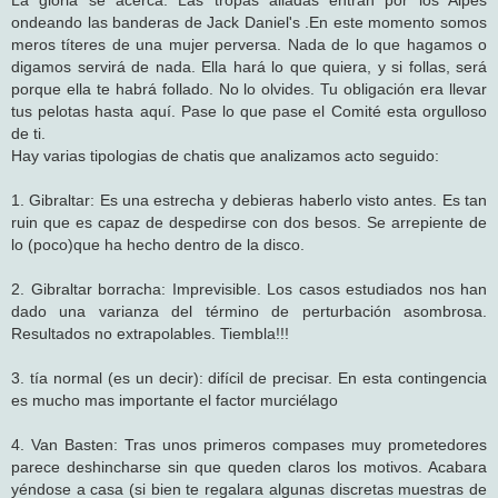
ondeando las banderas de Jack Daniel's .En este momento somos
meros títeres de una mujer perversa. Nada de lo que hagamos o
digamos servirá de nada. Ella hará lo que quiera, y si follas, será
porque ella te habrá follado. No lo olvides. Tu obligación era llevar
tus pelotas hasta aquí. Pase lo que pase el Comité esta orgulloso
de ti.
Hay varias tipologias de chatis que analizamos acto seguido:
1. Gibraltar: Es una estrecha y debieras haberlo visto antes. Es tan
ruin que es capaz de despedirse con dos besos. Se arrepiente de
lo (poco)que ha hecho dentro de la disco.
2. Gibraltar borracha: Imprevisible. Los casos estudiados nos han
dado una varianza del término de perturbación asombrosa.
Resultados no extrapolables. Tiembla!!!
3. tía normal (es un decir): difícil de precisar. En esta contingencia
es mucho mas importante el factor murciélago
4. Van Basten: Tras unos primeros compases muy prometedores
parece deshincharse sin que queden claros los motivos. Acabara
yéndose a casa (si bien te regalara algunas discretas muestras de