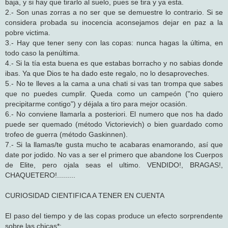
baja, y si hay que tirarlo al suelo, pues se tira y ya esta.
2.- Son unas zorras a no ser que se demuestre lo contrario. Si se
considera probada su inocencia aconsejamos dejar en paz a la
pobre victima.
3.- Hay que tener seny con las copas: nunca hagas la última, en
todo caso la penúltima.
4.- Si la tía esta buena es que estabas borracho y no sabias donde
ibas. Ya que Dios te ha dado este regalo, no lo desaproveches.
5.- No te lleves a la cama a una chati si vas tan trompa que sabes
que no puedes cumplir. Queda como un campeón ("no quiero
precipitarme contigo") y déjala a tiro para mejor ocasión.
6.- No conviene llamarla a posteriori. El numero que nos ha dado
puede ser quemado (método Victorievich) o bien guardado como
trofeo de guerra (método Gaskinnen).
7.- Si la llamas/te gusta mucho te acabaras enamorando, así que
date por jodido. No vas a ser el primero que abandone los Cuerpos
de Elite, pero ojala seas el ultimo. VENDIDO!, BRAGAS!,
CHAQUETERO!.........
CURIOSIDAD CIENTIFICA A TENER EN CUENTA
El paso del tiempo y de las copas produce un efecto sorprendente
sobre las chicas*: