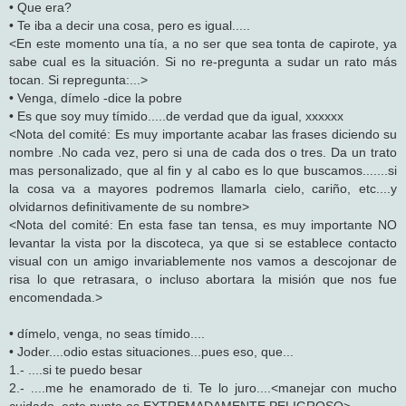
• Que era?
• Te iba a decir una cosa, pero es igual.....
<En este momento una tía, a no ser que sea tonta de capirote, ya
sabe cual es la situación. Si no re-pregunta a sudar un rato más
tocan. Si repregunta:...>
• Venga, dímelo -dice la pobre
• Es que soy muy tímido.....de verdad que da igual, xxxxxx
<Nota del comité: Es muy importante acabar las frases diciendo su
nombre .No cada vez, pero si una de cada dos o tres. Da un trato
mas personalizado, que al fin y al cabo es lo que buscamos.......si
la cosa va a mayores podremos llamarla cielo, cariño, etc....y
olvidarnos definitivamente de su nombre>
<Nota del comité: En esta fase tan tensa, es muy importante NO
levantar la vista por la discoteca, ya que si se establece contacto
visual con un amigo invariablemente nos vamos a descojonar de
risa lo que retrasara, o incluso abortara la misión que nos fue
encomendada.>
• dímelo, venga, no seas tímido....
• Joder....odio estas situaciones...pues eso, que...
1.- ....si te puedo besar
2.- ....me he enamorado de ti. Te lo juro....<manejar con mucho
cuidado, este punto es EXTREMADAMENTE PELIGROSO>