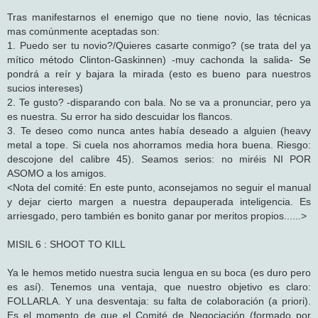
Tras manifestarnos el enemigo que no tiene novio, las técnicas
mas comúnmente aceptadas son:
1. Puedo ser tu novio?/Quieres casarte conmigo? (se trata del ya
mítico método Clinton-Gaskinnen) -muy cachonda la salida- Se
pondrá a reír y bajara la mirada (esto es bueno para nuestros
sucios intereses)
2. Te gusto? -disparando con bala. No se va a pronunciar, pero ya
es nuestra. Su error ha sido descuidar los flancos.
3. Te deseo como nunca antes había deseado a alguien (heavy
metal a tope. Si cuela nos ahorramos media hora buena. Riesgo:
descojone del calibre 45). Seamos serios: no miréis NI POR
ASOMO a los amigos.
<Nota del comité: En este punto, aconsejamos no seguir el manual
y dejar cierto margen a nuestra depauperada inteligencia. Es
arriesgado, pero también es bonito ganar por meritos propios......>
MISIL 6 : SHOOT TO KILL
Ya le hemos metido nuestra sucia lengua en su boca (es duro pero
es así). Tenemos una ventaja, que nuestro objetivo es claro:
FOLLARLA. Y una desventaja: su falta de colaboración (a priori).
Es el momento de que el Comité de Negociación (formado por