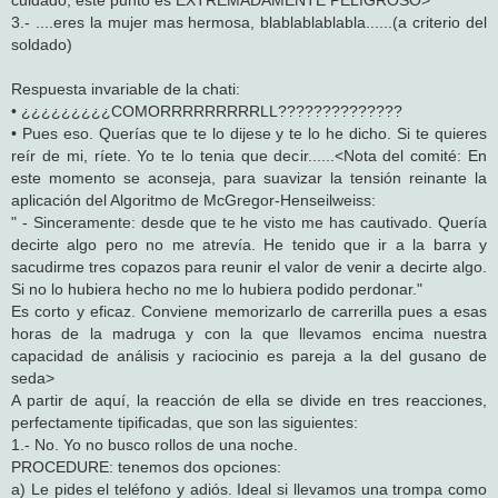
3.- ....eres la mujer mas hermosa, blablablablabla......(a criterio del
soldado)
Respuesta invariable de la chati:
• ¿¿¿¿¿¿¿¿¿COMORRRRRRRRRLL??????????????
• Pues eso. Querías que te lo dijese y te lo he dicho. Si te quieres
reír de mi, ríete. Yo te lo tenia que decir......<Nota del comité: En
este momento se aconseja, para suavizar la tensión reinante la
aplicación del Algoritmo de McGregor-Henseilweiss:
" - Sinceramente: desde que te he visto me has cautivado. Quería
decirte algo pero no me atrevía. He tenido que ir a la barra y
sacudirme tres copazos para reunir el valor de venir a decirte algo.
Si no lo hubiera hecho no me lo hubiera podido perdonar."
Es corto y eficaz. Conviene memorizarlo de carrerilla pues a esas
horas de la madruga y con la que llevamos encima nuestra
capacidad de análisis y raciocinio es pareja a la del gusano de
seda>
A partir de aquí, la reacción de ella se divide en tres reacciones,
perfectamente tipificadas, que son las siguientes:
1.- No. Yo no busco rollos de una noche.
PROCEDURE: tenemos dos opciones:
a) Le pides el teléfono y adiós. Ideal si llevamos una trompa como