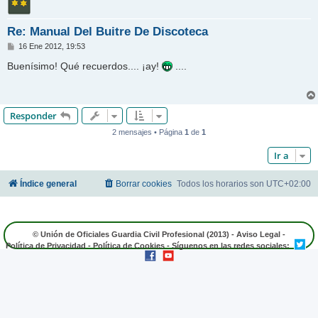
Re: Manual Del Buitre De Discoteca
M
16 Ene 2012, 19:53
e
n
Buenísimo! Qué recuerdos.... ¡ay!
....
s
a
j
e
Responder
2 mensajes • Página
1
de
1
Ir a
Índice general
Borrar cookies
Todos los horarios son
UTC+02:00
© Unión de Oficiales Guardia Civil Profesional (2013) -
Aviso Legal
-
Política de Privacidad
-
Política de Cookies
- Síguenos en las redes sociales: