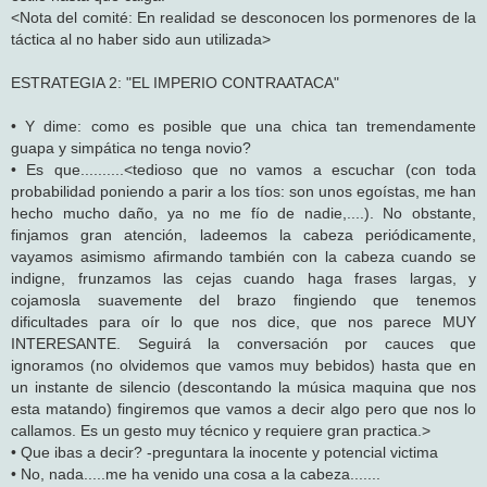
<Nota del comité: En realidad se desconocen los pormenores de la
táctica al no haber sido aun utilizada>
ESTRATEGIA 2: "EL IMPERIO CONTRAATACA"
• Y dime: como es posible que una chica tan tremendamente
guapa y simpática no tenga novio?
• Es que..........<tedioso que no vamos a escuchar (con toda
probabilidad poniendo a parir a los tíos: son unos egoístas, me han
hecho mucho daño, ya no me fío de nadie,....). No obstante,
finjamos gran atención, ladeemos la cabeza periódicamente,
vayamos asimismo afirmando también con la cabeza cuando se
indigne, frunzamos las cejas cuando haga frases largas, y
cojamosla suavemente del brazo fingiendo que tenemos
dificultades para oír lo que nos dice, que nos parece MUY
INTERESANTE. Seguirá la conversación por cauces que
ignoramos (no olvidemos que vamos muy bebidos) hasta que en
un instante de silencio (descontando la música maquina que nos
esta matando) fingiremos que vamos a decir algo pero que nos lo
callamos. Es un gesto muy técnico y requiere gran practica.>
• Que ibas a decir? -preguntara la inocente y potencial victima
• No, nada.....me ha venido una cosa a la cabeza.......