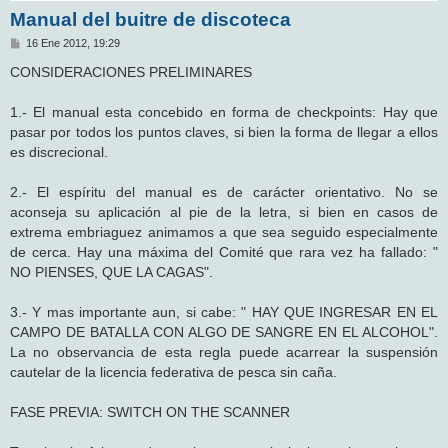
Manual del buitre de discoteca
M
16 Ene 2012, 19:29
e
n
CONSIDERACIONES PRELIMINARES
s
a
j
1.- El manual esta concebido en forma de checkpoints: Hay que
e
pasar por todos los puntos claves, si bien la forma de llegar a ellos
es discrecional.
2.- El espíritu del manual es de carácter orientativo. No se
aconseja su aplicación al pie de la letra, si bien en casos de
extrema embriaguez animamos a que sea seguido especialmente
de cerca. Hay una máxima del Comité que rara vez ha fallado: "
NO PIENSES, QUE LA CAGAS".
3.- Y mas importante aun, si cabe: " HAY QUE INGRESAR EN EL
CAMPO DE BATALLA CON ALGO DE SANGRE EN EL ALCOHOL".
La no observancia de esta regla puede acarrear la suspensión
cautelar de la licencia federativa de pesca sin caña.
FASE PREVIA: SWITCH ON THE SCANNER