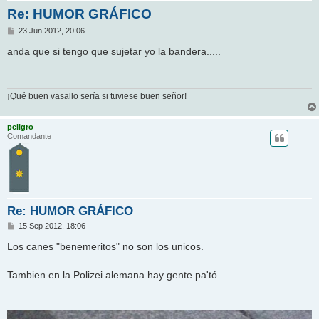
Re: HUMOR GRÁFICO
M
23 Jun 2012, 20:06
e
n
anda que si tengo que sujetar yo la bandera.....
s
a
j
e
¡Qué buen vasallo sería si tuviese buen señor!
peligro
Comandante
Re: HUMOR GRÁFICO
M
15 Sep 2012, 18:06
e
n
Los canes "benemeritos" no son los unicos.
s
a
j
Tambien en la Polizei alemana hay gente pa'tó
e