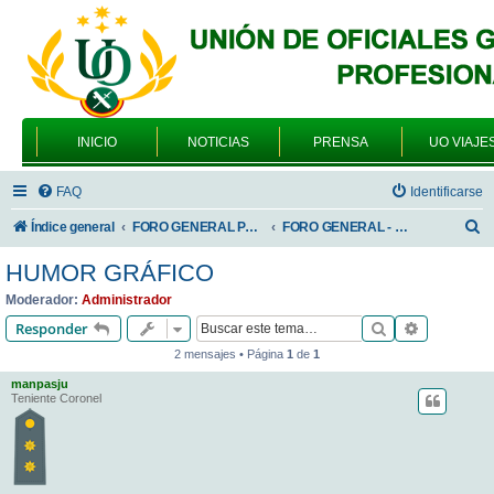
INICIO
NOTICIAS
PRENSA
UO VIAJE
FAQ
Identificarse
B
Índice general
FORO GENERAL PARA TODOS LOS USUARIOS
FORO GENERAL - SONRIA, POR FAVOR
u
HUMOR GRÁFICO
s
Moderador:
Administrador
c
Buscar
Búsqueda 
Responder
a
2 mensajes • Página
1
de
1
r
manpasju
Teniente Coronel