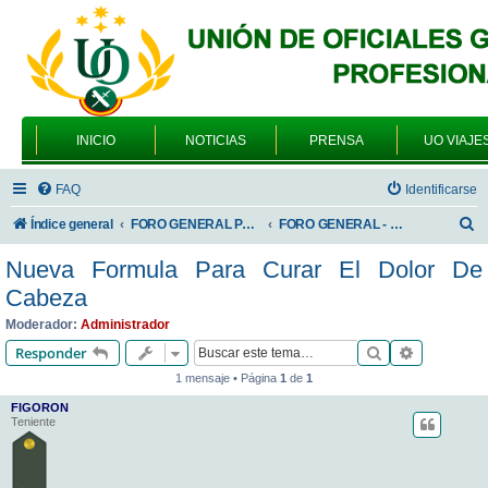
INICIO
NOTICIAS
PRENSA
UO VIAJE
FAQ
Identificarse
B
Índice general
FORO GENERAL PARA TODOS LOS USUARIOS
FORO GENERAL - SONRIA, POR FAVOR
u
Nueva Formula Para Curar El Dolor De
s
Cabeza
c
Moderador:
Administrador
a
Buscar
Búsqueda 
Responder
r
1 mensaje • Página
1
de
1
FIGORON
Teniente