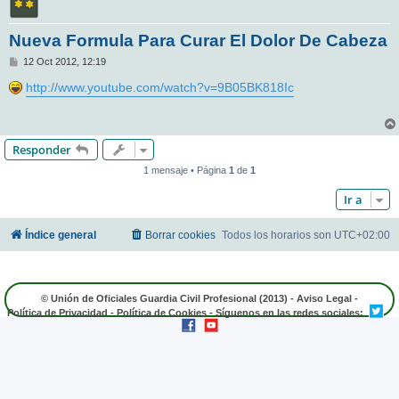
Nueva Formula Para Curar El Dolor De Cabeza
M
12 Oct 2012, 12:19
e
n
http://www.youtube.com/watch?v=9B05BK818Ic
s
a
j
e
Responder
1 mensaje • Página
1
de
1
Ir a
Índice general
Borrar cookies
Todos los horarios son
UTC+02:00
© Unión de Oficiales Guardia Civil Profesional (2013) -
Aviso Legal
-
Política de Privacidad
-
Política de Cookies
- Síguenos en las redes sociales: