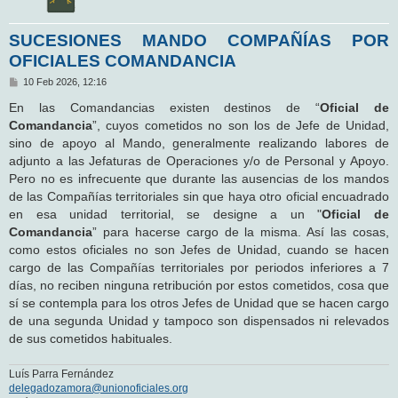
SUCESIONES MANDO COMPAÑÍAS POR
OFICIALES COMANDANCIA
M
10 Feb 2026, 12:16
e
n
En las Comandancias existen destinos de “
Oficial de
s
Comandancia
”, cuyos cometidos no son los de Jefe de Unidad,
a
j
sino de apoyo al Mando, generalmente realizando labores de
e
adjunto a las Jefaturas de Operaciones y/o de Personal y Apoyo.
Pero no es infrecuente que durante las ausencias de los mandos
de las Compañías territoriales sin que haya otro oficial encuadrado
en esa unidad territorial, se designe a un "
Oficial de
Comandancia
” para hacerse cargo de la misma. Así las cosas,
como estos oficiales no son Jefes de Unidad, cuando se hacen
cargo de las Compañías territoriales por periodos inferiores a 7
días, no reciben ninguna retribución por estos cometidos, cosa que
sí se contempla para los otros Jefes de Unidad que se hacen cargo
de una segunda Unidad y tampoco son dispensados ni relevados
de sus cometidos habituales.
Luís Parra Fernández
delegadozamora@unionoficiales.org