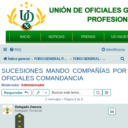
INICIO
NOTICIAS
PRENSA
UO VIAJE
FAQ
Identificarse
B
Índice general
FORO GENERAL PARA TODOS LOS USUARIOS
FORO GENERAL - TEMAS PROFESIONALES
u
SUCESIONES MANDO COMPAÑÍAS POR
s
OFICIALES COMANDANCIA
c
Moderador:
Administrador
a
Buscar
Búsqueda 
Responder
r
2 mensajes • Página
1
de
1
Delegado Zamora
Delegado Territorial