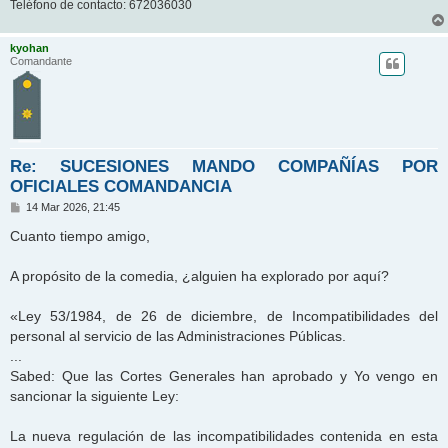
Teléfono de contacto: 672036030
kyohan
Comandante
Re: SUCESIONES MANDO COMPAÑÍAS POR
OFICIALES COMANDANCIA
M
14 Mar 2026, 21:45
e
n
Cuanto tiempo amigo,
s
a
j
A propósito de la comedia, ¿alguien ha explorado por aquí?
e
«Ley 53/1984, de 26 de diciembre, de Incompatibilidades del
personal al servicio de las Administraciones Públicas.
...
Sabed: Que las Cortes Generales han aprobado y Yo vengo en
sancionar la siguiente Ley:
La nueva regulación de las incompatibilidades contenida en esta