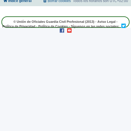
Índice general
Borrar cookies
Todos los horarios son
UTC+02:00
© Unión de Oficiales Guardia Civil Profesional (2013) -
Aviso Legal
-
Política de Privacidad
-
Política de Cookies
- Síguenos en las redes sociales: