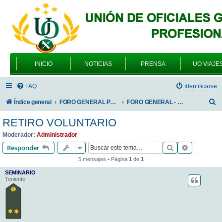
INICIO
NOTICIAS
PRENSA
UO VIAJE
FAQ
Identificarse
B
Índice general
FORO GENERAL PARA TODOS LOS USUARIOS
FORO GENERAL - TEMAS PROFESIONALES
u
RETIRO VOLUNTARIO
s
Moderador:
Administrador
c
Buscar
Búsqueda 
Responder
a
5 mensajes • Página
1
de
1
r
SEMINARIO
Teniente