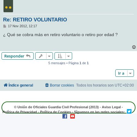
Re: RETIRO VOLUNTARIO
M
17 Nov 2012, 12:17
e
n
¿ Qué se cobra más en retiro voluntario o retiro por edad ?
s
a
j
e
Responder
5 mensajes • Página
1
de
1
Ir a
Índice general
Borrar cookies
Todos los horarios son
UTC+02:00
© Unión de Oficiales Guardia Civil Profesional (2013) -
Aviso Legal
-
Política de Privacidad
-
Política de Cookies
- Síguenos en las redes sociales: