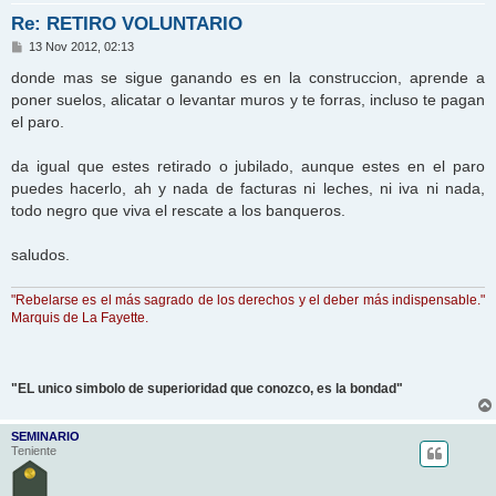
Re: RETIRO VOLUNTARIO
M
13 Nov 2012, 02:13
e
n
donde mas se sigue ganando es en la construccion, aprende a
s
poner suelos, alicatar o levantar muros y te forras, incluso te pagan
a
j
el paro.
e
da igual que estes retirado o jubilado, aunque estes en el paro
puedes hacerlo, ah y nada de facturas ni leches, ni iva ni nada,
todo negro que viva el rescate a los banqueros.
saludos.
"Rebelarse es el más sagrado de los derechos y el deber más indispensable."
Marquis de La Fayette.
"EL unico simbolo de superioridad que conozco, es la bondad"
SEMINARIO
Teniente