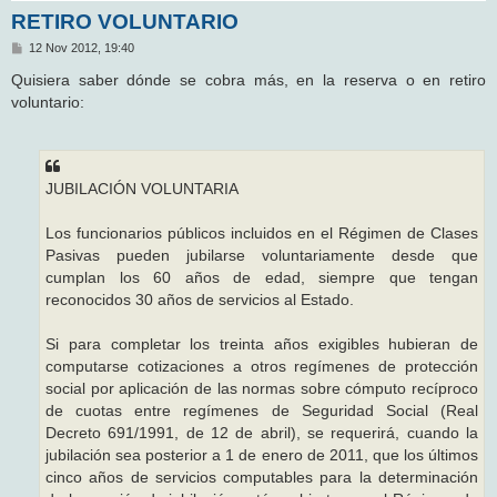
RETIRO VOLUNTARIO
M
12 Nov 2012, 19:40
e
n
Quisiera saber dónde se cobra más, en la reserva o en retiro
s
voluntario:
a
j
e
JUBILACIÓN VOLUNTARIA
Los funcionarios públicos incluidos en el Régimen de Clases
Pasivas pueden jubilarse voluntariamente desde que
cumplan los 60 años de edad, siempre que tengan
reconocidos 30 años de servicios al Estado.
Si para completar los treinta años exigibles hubieran de
computarse cotizaciones a otros regímenes de protección
social por aplicación de las normas sobre cómputo recíproco
de cuotas entre regímenes de Seguridad Social (Real
Decreto 691/1991, de 12 de abril), se requerirá, cuando la
jubilación sea posterior a 1 de enero de 2011, que los últimos
cinco años de servicios computables para la determinación