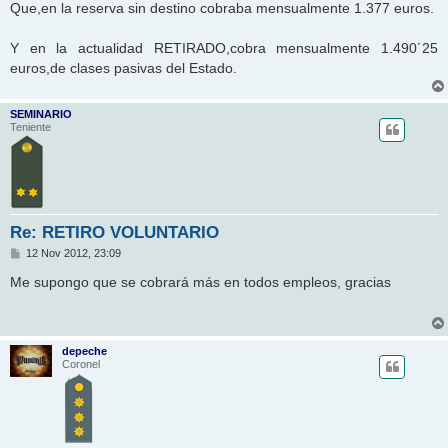
Que,en la reserva sin destino cobraba mensualmente 1.377 euros.
Y en la actualidad RETIRADO,cobra mensualmente 1.490´25
euros,de clases pasivas del Estado.
SEMINARIO
Teniente
Re: RETIRO VOLUNTARIO
M
12 Nov 2012, 23:09
e
n
Me supongo que se cobrará más en todos empleos, gracias
s
a
j
e
depeche
Coronel