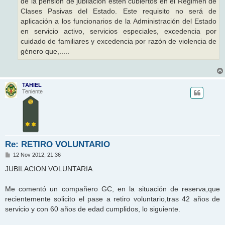
de la pensión de jubilación estén cubiertos en el Régimen de
Clases Pasivas del Estado. Este requisito no será de
aplicación a los funcionarios de la Administración del Estado
en servicio activo, servicios especiales, excedencia por
cuidado de familiares y excedencia por razón de violencia de
género que,.....
TAHIEL
Teniente
Re: RETIRO VOLUNTARIO
M
12 Nov 2012, 21:36
e
n
JUBILACION VOLUNTARIA.
s
a
j
Me comentó un compañero GC, en la situación de reserva,que
e
recientemente solicito el pase a retiro voluntario,tras 42 años de
servicio y con 60 años de edad cumplidos, lo siguiente.