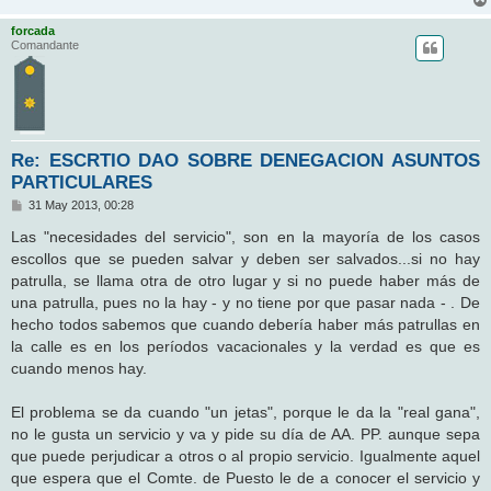
forcada
Comandante
Re: ESCRTIO DAO SOBRE DENEGACION ASUNTOS
PARTICULARES
M
31 May 2013, 00:28
e
n
Las "necesidades del servicio", son en la mayoría de los casos
s
escollos que se pueden salvar y deben ser salvados...si no hay
a
j
patrulla, se llama otra de otro lugar y si no puede haber más de
e
una patrulla, pues no la hay - y no tiene por que pasar nada - . De
hecho todos sabemos que cuando debería haber más patrullas en
la calle es en los períodos vacacionales y la verdad es que es
cuando menos hay.
El problema se da cuando "un jetas", porque le da la "real gana",
no le gusta un servicio y va y pide su día de AA. PP. aunque sepa
que puede perjudicar a otros o al propio servicio. Igualmente aquel
que espera que el Comte. de Puesto le de a conocer el servicio y