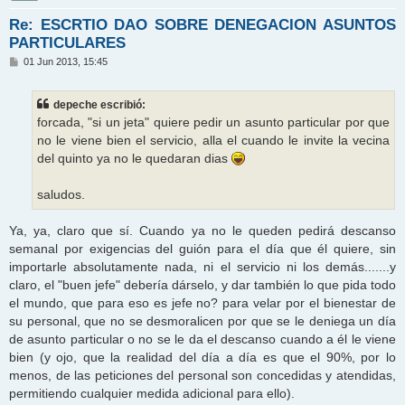
Re: ESCRTIO DAO SOBRE DENEGACION ASUNTOS
PARTICULARES
M
01 Jun 2013, 15:45
e
n
s
depeche escribió:
a
j
forcada, "si un jeta" quiere pedir un asunto particular por que
e
no le viene bien el servicio, alla el cuando le invite la vecina
del quinto ya no le quedaran dias
saludos.
Ya, ya, claro que sí. Cuando ya no le queden pedirá descanso
semanal por exigencias del guión para el día que él quiere, sin
importarle absolutamente nada, ni el servicio ni los demás.......y
claro, el "buen jefe" debería dárselo, y dar también lo que pida todo
el mundo, que para eso es jefe no? para velar por el bienestar de
su personal, que no se desmoralicen por que se le deniega un día
de asunto particular o no se le da el descanso cuando a él le viene
bien (y ojo, que la realidad del día a día es que el 90%, por lo
menos, de las peticiones del personal son concedidas y atendidas,
permitiendo cualquier medida adicional para ello).