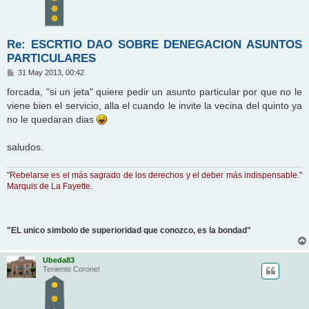
Re: ESCRTIO DAO SOBRE DENEGACION ASUNTOS
PARTICULARES
M
31 May 2013, 00:42
e
n
forcada, "si un jeta" quiere pedir un asunto particular por que no le
s
viene bien el servicio, alla el cuando le invite la vecina del quinto ya
a
j
no le quedaran dias
e
saludos.
"Rebelarse es el más sagrado de los derechos y el deber más indispensable."
Marquis de La Fayette.
"EL unico simbolo de superioridad que conozco, es la bondad"
Ubeda83
Teniente Coronel