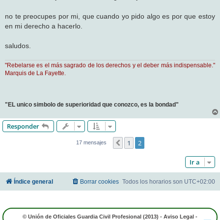
j
e
no te preocupes por mi, que cuando yo pido algo es por que estoy
en mi derecho a hacerlo.
saludos.
"Rebelarse es el más sagrado de los derechos y el deber más indispensable."
Marquis de La Fayette.
"EL unico simbolo de superioridad que conozco, es la bondad"
Responder
1
2
Anterior
17 mensajes
Ir a
Índice general
Borrar cookies
Todos los horarios son
UTC+02:00
© Unión de Oficiales Guardia Civil Profesional (2013) -
Aviso Legal
-