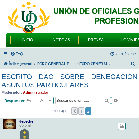
INICIO
NOTICIAS
PRENSA
UO VIAJE
FAQ
Identificarse
B
Índice general
FORO GENERAL PARA TODOS LOS USUARIOS
FORO GENERAL - TEMAS PROFESIONALES
u
ESCRITO DAO SOBRE DENEGACION
s
ASUNTOS PARTICULARES
c
Moderador:
Administrador
a
Buscar
Búsqueda 
Responder
r
1
2
Anterior
17 mensajes
depeche
Coronel