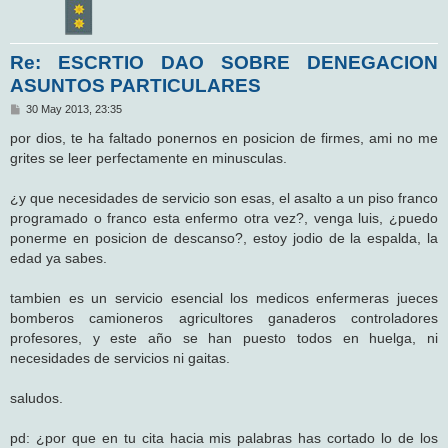
Re: ESCRTIO DAO SOBRE DENEGACION
ASUNTOS PARTICULARES
M
30 May 2013, 23:35
e
n
por dios, te ha faltado ponernos en posicion de firmes, ami no me
s
grites se leer perfectamente en minusculas.
a
j
e
¿y que necesidades de servicio son esas, el asalto a un piso franco
programado o franco esta enfermo otra vez?, venga luis, ¿puedo
ponerme en posicion de descanso?, estoy jodio de la espalda, la
edad ya sabes.
tambien es un servicio esencial los medicos enfermeras jueces
bomberos camioneros agricultores ganaderos controladores
profesores, y este año se han puesto todos en huelga, ni
necesidades de servicios ni gaitas.
saludos.
pd: ¿por que en tu cita hacia mis palabras has cortado lo de los