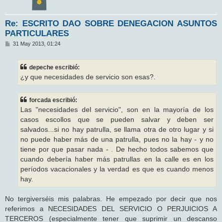
Re: ESCRITO DAO SOBRE DENEGACION ASUNTOS
PARTICULARES
M
31 May 2013, 01:24
e
n
s
depeche escribió:
a
j
¿y que necesidades de servicio son esas?.
e
forcada escribió:
Las "necesidades del servicio", son en la mayoría de los
casos escollos que se pueden salvar y deben ser
salvados...si no hay patrulla, se llama otra de otro lugar y si
no puede haber más de una patrulla, pues no la hay - y no
tiene por que pasar nada - . De hecho todos sabemos que
cuando debería haber más patrullas en la calle es en los
períodos vacacionales y la verdad es que es cuando menos
hay.
No tergiverséis mis palabras. He empezado por decir que nos
referimos a NECESIDADES DEL SERVICIO O PERJUICIOS A
TERCEROS (especialmente tener que suprimir un descanso