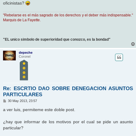
oficinistas?
"Rebelarse es el más sagrado de los derechos y el deber más indispensable."
Marquis de La Fayette.
"EL unico simbolo de superioridad que conozco, es la bondad"
depeche
Coronel
Re: ESCRTIO DAO SOBRE DENEGACION ASUNTOS
PARTICULARES
M
30 May 2013, 23:57
e
n
a ver luis, permiteme este doble post.
s
a
j
¿hay que informar de los motivos por el cual se pide un asunto
e
particular?