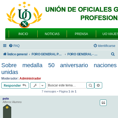
INICIO
NOTICIAS
PRENSA
UO VIAJE
FAQ
Identificarse
B
Índice general
FORO GENERAL PARA TODOS LOS USUARIOS
FORO GENERAL - TEMAS PROFESIONALES
u
Sobre medalla 50 aniversario naciones
s
unidas
c
Moderador:
Administrador
a
Buscar
Búsqueda 
Responder
r
7 mensajes • Página
1
de
1
polo
Alferez Alumno