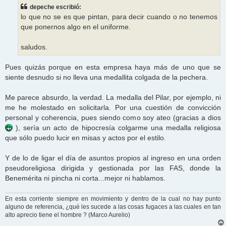
s
depeche escribió:
a
j
lo que no se es que pintan, para decir cuando o no tenemos
e
que ponernos algo en el uniforme.
saludos.
Pues quizás porque en esta empresa haya más de uno que se
siente desnudo si no lleva una medallita colgada de la pechera.
Me parece absurdo, la verdad. La medalla del Pilar, por ejemplo, ni
me he molestado en solicitarla. Por una cuestión de convicción
personal y coherencia, pues siendo como soy ateo (gracias a dios
), sería un acto de hipocresía colgarme una medalla religiosa
que sólo puedo lucir en misas y actos por el estilo.
Y de lo de ligar el día de asuntos propios al ingreso en una orden
pseudoreligiosa dirigida y gestionada por las FAS, donde la
Benemérita ni pincha ni corta...mejor ni hablamos.
En esta corriente siempre en movimiento y dentro de la cual no hay punto
alguno de referencia, ¿qué les sucede a las cosas fugaces a las cuales en tan
alto aprecio tiene el hombre ? (Marco Aurelio)