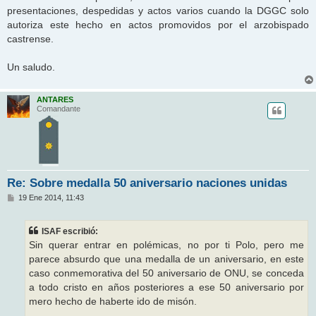
presentaciones, despedidas y actos varios cuando la DGGC solo
autoriza este hecho en actos promovidos por el arzobispado
castrense.
Un saludo.
ANTARES
Comandante
Re: Sobre medalla 50 aniversario naciones unidas
M
19 Ene 2014, 11:43
e
n
s
ISAF escribió:
a
j
Sin querar entrar en polémicas, no por ti Polo, pero me
e
parece absurdo que una medalla de un aniversario, en este
caso conmemorativa del 50 aniversario de ONU, se conceda
a todo cristo en años posteriores a ese 50 aniversario por
mero hecho de haberte ido de misón.