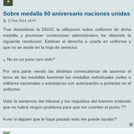
Sobre medalla 50 aniversario naciones unidas
M
17 Ene 2014, 16:47
e
n
Tras desestimar la DGGC la utilizacion sobre uniforme de dicha
s
medalla y promover contencioso administrativo he obtenido la
a
j
siguiente resolucion: Estiman el derecho a usarla en uniforme y
e
que no se anote en la hoja de servicios.
¿ No es un poco raro esto?
Por otra parte viendo las distintas convocatorias de ascenso el
tema de las medallas bareman las medallas individuales civiles o
militares nacionales o extranjeras con autorización a portarlas en el
uniforme.
Visto la sentencia del tribunal y los requisitos del baremo entiendo
que no habrá ningún problema para que me cuenten el punto ??
A ver si alguien que le haya pasado esto me puede ayudar?
ISAF