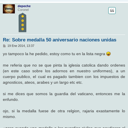
depeche
Coronel
Re: Sobre medalla 50 aniversario naciones unidas
M
19 Ene 2014, 13:37
e
n
yo tampoco la he pedido, estoy como tu en la lista negra
s
a
j
me referia que no se que pinta la iglesia catolica dando ordenes
e
(en este caso sobre los adornos en nuestro uniformes), a un
cuerpo publico, el cual es pagado tambien con los impuestos de
agnosticos, ateos, arabes y un largo etc etc.
si me dices que somos la guardia del vaticano, entonces me la
enfundo.
ojo, si la medalla fuese de otra relgion, rajaria exastamente lo
mismo.