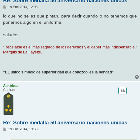
Re: Sobre medalla 50 aniversario naciones unidas
M
19 Ene 2014, 12:08
e
n
lo que no se es que pintan, para decir cuando o no tenemos que
s
ponernos algo en el uniforme.
a
j
e
saludos.
"Rebelarse es el más sagrado de los derechos y el deber más indispensable."
Marquis de La Fayette.
"EL unico simbolo de superioridad que conozco, es la bondad"
Ashbless
Capitan
Re: Sobre medalla 50 aniversario naciones unidas
M
19 Ene 2014, 13:33
e
n