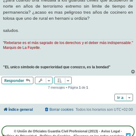
¿para cuando una medalla a los guardias civiles que acudieron al
norte en años de terrorismo extremo sin limite de tiempo de
permanencia? ¿acaso es mas peligroso tres años de cocinero en
tolosa que uno de rural en hernani u ordizia?
saludos.
"Rebelarse es el más sagrado de los derechos y el deber más indispensable."
Marquis de La Fayette.
"EL unico simbolo de superioridad que conozco, es la bondad"
Responder
7 mensajes • Página
1
de
1
Ir a
Índice general
Borrar cookies
Todos los horarios son
UTC+02:00
© Unión de Oficiales Guardia Civil Profesional (2013) -
Aviso Legal
-
Política de Privacidad
-
Política de Cookies
- Síguenos en las redes sociales: