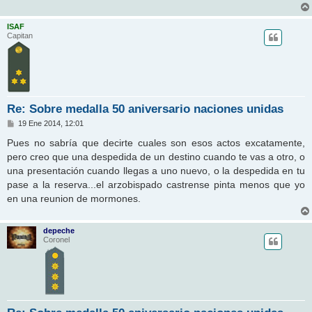
ISAF
Capitan
Re: Sobre medalla 50 aniversario naciones unidas
M
19 Ene 2014, 12:01
e
n
Pues no sabría que decirte cuales son esos actos excatamente,
s
pero creo que una despedida de un destino cuando te vas a otro, o
a
j
una presentación cuando llegas a uno nuevo, o la despedida en tu
e
pase a la reserva...el arzobispado castrense pinta menos que yo
en una reunion de mormones.
depeche
Coronel