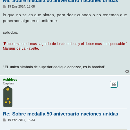
Re: Sobre medalla 50 aniversario naciones unidas
M
19 Ene 2014, 12:08
e
n
lo que no se es que pintan, para decir cuando o no tenemos que
s
ponernos algo en el uniforme.
a
j
e
saludos.
"Rebelarse es el más sagrado de los derechos y el deber más indispensable."
Marquis de La Fayette.
"EL unico simbolo de superioridad que conozco, es la bondad"
Ashbless
Capitan
Re: Sobre medalla 50 aniversario naciones unidas
M
19 Ene 2014, 13:33
e
n