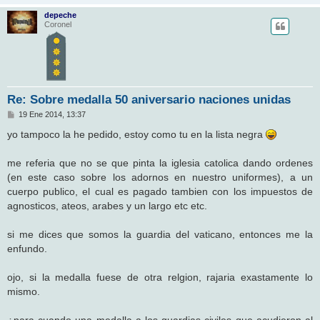
depeche
Coronel
Re: Sobre medalla 50 aniversario naciones unidas
M
19 Ene 2014, 13:37
e
n
yo tampoco la he pedido, estoy como tu en la lista negra
s
a
j
me referia que no se que pinta la iglesia catolica dando ordenes
e
(en este caso sobre los adornos en nuestro uniformes), a un
cuerpo publico, el cual es pagado tambien con los impuestos de
agnosticos, ateos, arabes y un largo etc etc.
si me dices que somos la guardia del vaticano, entonces me la
enfundo.
ojo, si la medalla fuese de otra relgion, rajaria exastamente lo
mismo.