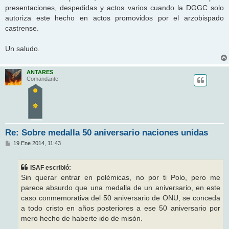
presentaciones, despedidas y actos varios cuando la DGGC solo
autoriza este hecho en actos promovidos por el arzobispado
castrense.
Un saludo.
ANTARES
Comandante
Re: Sobre medalla 50 aniversario naciones unidas
M
19 Ene 2014, 11:43
e
n
s
ISAF escribió:
a
j
Sin querar entrar en polémicas, no por ti Polo, pero me
e
parece absurdo que una medalla de un aniversario, en este
caso conmemorativa del 50 aniversario de ONU, se conceda
a todo cristo en años posteriores a ese 50 aniversario por
mero hecho de haberte ido de misón.