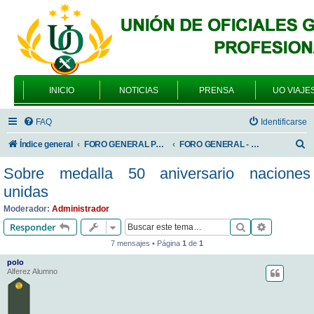
INICIO
NOTICIAS
PRENSA
UO VIAJE
FAQ
Identificarse
B
Índice general
FORO GENERAL PARA TODOS LOS USUARIOS
FORO GENERAL - TEMAS PROFESIONALES
u
Sobre medalla 50 aniversario naciones
s
unidas
c
Moderador:
Administrador
a
Buscar
Búsqueda 
Responder
r
7 mensajes • Página
1
de
1
polo
Alferez Alumno