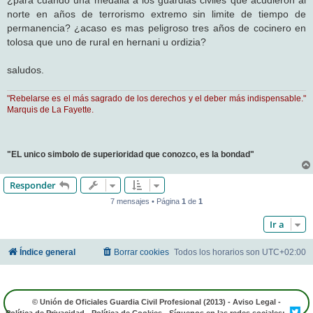
¿para cuando una medalla a los guardias civiles que acudieron al
norte en años de terrorismo extremo sin limite de tiempo de
permanencia? ¿acaso es mas peligroso tres años de cocinero en
tolosa que uno de rural en hernani u ordizia?
saludos.
"Rebelarse es el más sagrado de los derechos y el deber más indispensable."
Marquis de La Fayette.
"EL unico simbolo de superioridad que conozco, es la bondad"
Responder
7 mensajes • Página
1
de
1
Ir a
Índice general
Borrar cookies
Todos los horarios son
UTC+02:00
© Unión de Oficiales Guardia Civil Profesional (2013) -
Aviso Legal
-
Política de Privacidad
-
Política de Cookies
- Síguenos en las redes sociales: