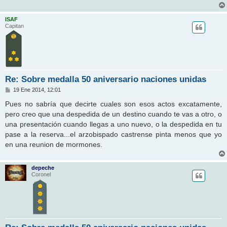
ISAF
Capitan
Re: Sobre medalla 50 aniversario naciones unidas
M
19 Ene 2014, 12:01
e
n
Pues no sabría que decirte cuales son esos actos excatamente,
s
pero creo que una despedida de un destino cuando te vas a otro, o
a
j
una presentación cuando llegas a uno nuevo, o la despedida en tu
e
pase a la reserva...el arzobispado castrense pinta menos que yo
en una reunion de mormones.
depeche
Coronel