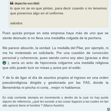
s
depeche escribió:
a
j
lo que no se es que pintan, para decir cuando o no tenemos
e
que ponernos algo en el uniforme.
saludos.
Pues quizás porque en esta empresa haya más de uno que se
siente desnudo si no lleva una medallita colgada de la pechera.
Me parece absurdo, la verdad. La medalla del Pilar, por ejemplo, ni
me he molestado en solicitarla. Por una cuestión de convicción
personal y coherencia, pues siendo como soy ateo (gracias a dios
), sería un acto de hipocresía colgarme una medalla religiosa
que sólo puedo lucir en misas y actos por el estilo.
Y de lo de ligar el día de asuntos propios al ingreso en una orden
pseudoreligiosa dirigida y gestionada por las FAS, donde la
Benemérita ni pincha ni corta...mejor ni hablamos.
En esta corriente siempre en movimiento y dentro de la cual no hay punto
alguno de referencia, ¿qué les sucede a las cosas fugaces a las cuales en tan
alto aprecio tiene el hombre ? (Marco Aurelio)