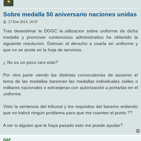
Sobre medalla 50 aniversario naciones unidas
M
17 Ene 2014, 16:47
e
n
Tras desestimar la DGGC la utilizacion sobre uniforme de dicha
s
medalla y promover contencioso administrativo he obtenido la
a
j
siguiente resolucion: Estiman el derecho a usarla en uniforme y
e
que no se anote en la hoja de servicios.
¿ No es un poco raro esto?
Por otra parte viendo las distintas convocatorias de ascenso el
tema de las medallas bareman las medallas individuales civiles o
militares nacionales o extranjeras con autorización a portarlas en el
uniforme.
Visto la sentencia del tribunal y los requisitos del baremo entiendo
que no habrá ningún problema para que me cuenten el punto ??
A ver si alguien que le haya pasado esto me puede ayudar?
ISAF