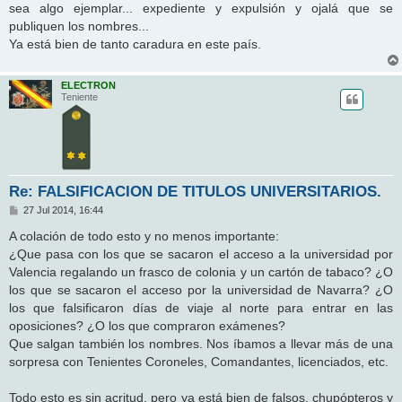
sea algo ejemplar... expediente y expulsión y ojalá que se
a
j
publiquen los nombres...
e
Ya está bien de tanto caradura en este país.
ELECTRON
Teniente
Re: FALSIFICACION DE TITULOS UNIVERSITARIOS.
M
27 Jul 2014, 16:44
e
n
A colación de todo esto y no menos importante:
s
¿Que pasa con los que se sacaron el acceso a la universidad por
a
j
Valencia regalando un frasco de colonia y un cartón de tabaco? ¿O
e
los que se sacaron el acceso por la universidad de Navarra? ¿O
los que falsificaron días de viaje al norte para entrar en las
oposiciones? ¿O los que compraron exámenes?
Que salgan también los nombres. Nos íbamos a llevar más de una
sorpresa con Tenientes Coroneles, Comandantes, licenciados, etc.
Todo esto es sin acritud, pero ya está bien de falsos, chupópteros y