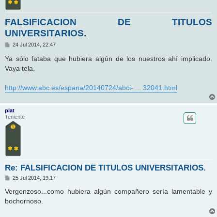
FALSIFICACION DE TITULOS
UNIVERSITARIOS.
M
24 Jul 2014, 22:47
e
n
Ya sólo fataba que hubiera algún de los nuestros ahí implicado.
s
Vaya tela.
a
j
e
http://www.abc.es/espana/20140724/abci- ... 32041.html
plat
Teniente
Re: FALSIFICACION DE TITULOS UNIVERSITARIOS.
M
25 Jul 2014, 19:17
e
n
Vergonzoso...como hubiera algún compañero sería lamentable y
s
bochornoso.
a
j
e