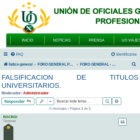
INICIO
NOTICIAS
PRENSA
UO VIAJE
FAQ
Identificarse
B
Índice general
FORO GENERAL PARA TODOS LOS USUARIOS
FORO GENERAL - TEMAS PROFESIONALES
u
FALSIFICACION DE TITULOS
s
UNIVERSITARIOS.
c
Moderador:
Administrador
a
Buscar
Búsqueda 
Responder
r
5 mensajes • Página
1
de
1
ROCROI
Teniente