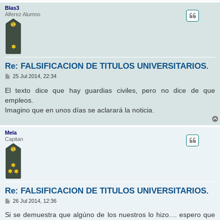
Blas3
Alferez Alumno
Re: FALSIFICACION DE TITULOS UNIVERSITARIOS.
M
25 Jul 2014, 22:34
e
n
El texto dice que hay guardias civiles, pero no dice de que
s
empleos.
a
j
Imagino que en unos días se aclarará la noticia.
e
Mela
Capitan
Re: FALSIFICACION DE TITULOS UNIVERSITARIOS.
M
26 Jul 2014, 12:36
e
n
Si se demuestra que algúno de los nuestros lo hizo.... espero que
s