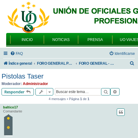
INICIO
NOTICIAS
PRENSA
UO VIAJE
FAQ
Identificarse
B
Índice general
FORO GENERAL PARA TODOS LOS USUARIOS
FORO GENERAL - TEMAS PROFESIONALES
u
Pistolas Taser
s
Moderador:
Administrador
c
Buscar
Búsqueda 
Responder
a
4 mensajes • Página
1
de
1
r
baltico17
Comandante