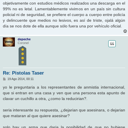
objetivamente con estudios médicos realizados una descarga en el
99% no es letal. Lamentablemente vivimos en un país sin cultura
policial ni de seguridad, se prefiere el cuerpo a cuerpo entre policía
y delincuente que medios no lesivos, es así de triste, ojalá algún
día se nos dote de ella aunque sólo fuera una por vehículo oficial.
depeche
Coronel
Re: Pistolas Taser
M
19 Ago 2014, 00:11
e
n
yo le preguntaria a los representantes de anmistia internacional,
s
que si entran en una casa y ven que una persona esta apunto de
a
j
clavar un cuchillo a otra, ¿como la reducirian?.
e
seria interesante su respuesta, ¿dejarian que asesinara, o dejarian
que mataran al que quiere asesinar?
solo hay un arma que daria la posibilidad de que no hubiese