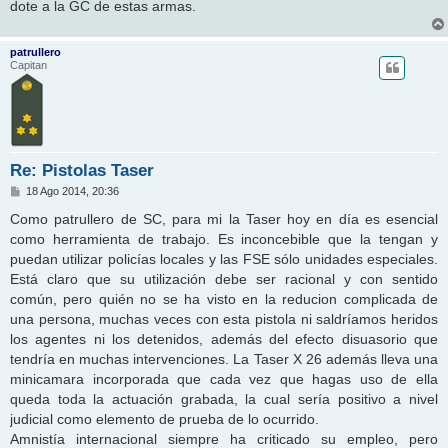
dote a la GC de estas armas.
patrullero
Capitan
Re: Pistolas Taser
M
18 Ago 2014, 20:36
e
n
Como patrullero de SC, para mi la Taser hoy en día es esencial
s
como herramienta de trabajo. Es inconcebible que la tengan y
a
j
puedan utilizar policías locales y las FSE sólo unidades especiales.
e
Está claro que su utilización debe ser racional y con sentido
común, pero quién no se ha visto en la reducion complicada de
una persona, muchas veces con esta pistola ni saldríamos heridos
los agentes ni los detenidos, además del efecto disuasorio que
tendría en muchas intervenciones. La Taser X 26 además lleva una
minicamara incorporada que cada vez que hagas uso de ella
queda toda la actuación grabada, la cual sería positivo a nivel
judicial como elemento de prueba de lo ocurrido.
Amnistía internacional siempre ha criticado su empleo, pero