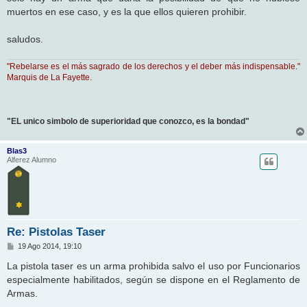
muertos en ese caso, y es la que ellos quieren prohibir.
saludos.
"Rebelarse es el más sagrado de los derechos y el deber más indispensable."
Marquis de La Fayette.
"EL unico simbolo de superioridad que conozco, es la bondad"
Blas3
Alferez Alumno
Re: Pistolas Taser
M
19 Ago 2014, 19:10
e
n
La pistola taser es un arma prohibida salvo el uso por Funcionarios
s
especialmente habilitados, según se dispone en el Reglamento de
a
j
Armas.
e