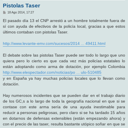
Pistolas Taser
M
18 Ago 2014, 17:27
e
n
El pasado día 13 el CNP arrestó a un hombre totalmente fuera de
s
sí con ayuda de efectivos de la policía local, gracias a que estos
a
j
últimos contaban con pistolas Taser.
e
http://www.levante-emv.com/sucesos/2014 ... 49411.html
El debate sobre las pistolas Taser puede ser todo lo largo que uno
quiera pero lo cierto es que cada vez más policías estatales lo
están adoptando como arma de dotación, por ejemplo Colombia
http://www.elespectador.com/noticias/po ... ulo-510485
y en España ya hay muchas policías locales que lo llevan como
dotación.
Hay numerosos incidentes que se pueden dar en el trabajo diario
de los GC,s a lo largo de toda la geografía nacional en que si se
contase con este arma sería de una ayuda inestimable para
reducir a personas peligrosas, pero claro si se ha tardado 15 años
en dotarnos de defensas extensibles (están empezando ahora) y
con el precio de las taser, resulta bastante utópico soñar en que se