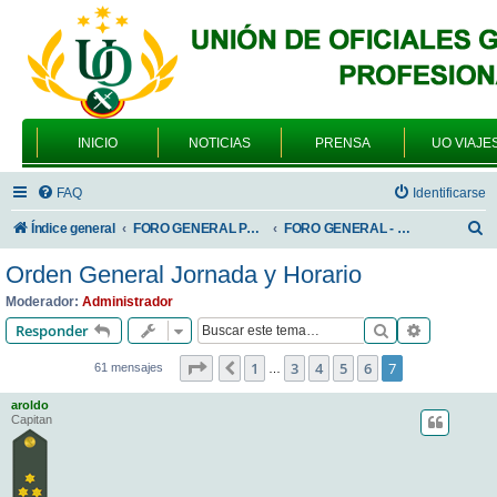
INICIO
NOTICIAS
PRENSA
UO VIAJE
FAQ
Identificarse
B
Índice general
FORO GENERAL PARA TODOS LOS USUARIOS
FORO GENERAL - TEMAS PROFESIONALES
u
Orden General Jornada y Horario
s
Moderador:
Administrador
c
Buscar
Búsqueda 
Responder
a
Página
7
de
7
1
3
4
5
6
7
Anterior
61 mensajes
…
r
aroldo
Capitan