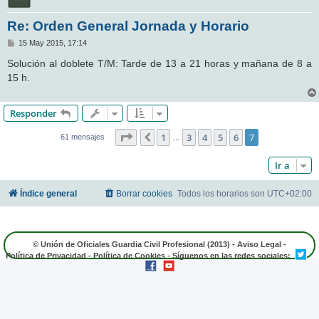
Re: Orden General Jornada y Horario
M
15 May 2015, 17:14
e
n
Solución al doblete T/M: Tarde de 13 a 21 horas y mañana de 8 a
s
15 h.
a
j
e
Responder
Página
7
de
7
1
3
4
5
6
7
Anterior
61 mensajes
…
Ir a
Índice general
Borrar cookies
Todos los horarios son
UTC+02:00
© Unión de Oficiales Guardia Civil Profesional (2013) -
Aviso Legal
-
Política de Privacidad
-
Política de Cookies
- Síguenos en las redes sociales: