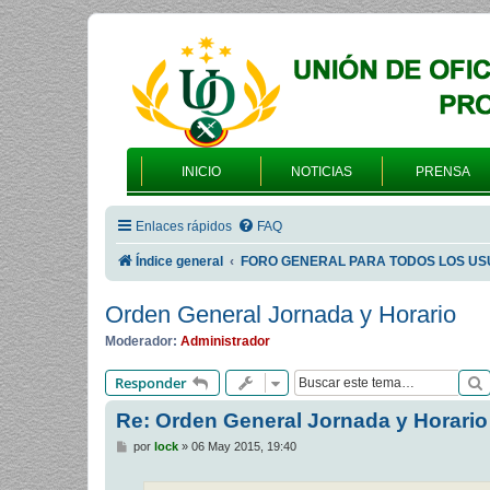
INICIO
NOTICIAS
PRENSA
Enlaces rápidos
FAQ
Índice general
FORO GENERAL PARA TODOS LOS US
Orden General Jornada y Horario
Moderador:
Administrador
Responder
Re: Orden General Jornada y Horario
M
por
lock
»
06 May 2015, 19:40
e
n
s