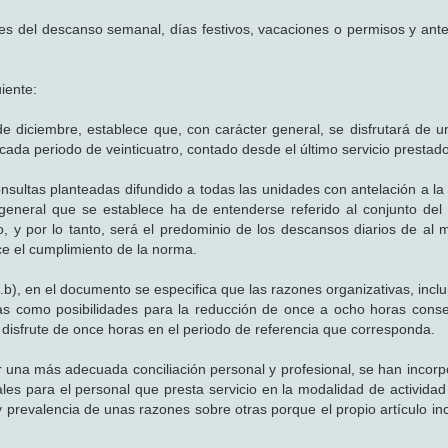
ales del descanso semanal, días festivos, vacaciones o permisos y ante
iente:
de diciembre, establece que, con carácter general, se disfrutará de 
ada periodo de veinticuatro, contado desde el último servicio prestado
sultas planteadas difundido a todas las unidades con antelación a la
r general que se establece ha de entenderse referido al conjunto del
o, y por lo tanto, será el predominio de los descansos diarios de al
ce el cumplimiento de la norma.
.1.b), en el documento se especifica que las razones organizativas, incl
das como posibilidades para la reducción de once a ocho horas conse
 disfrute de once horas en el periodo de referencia que corresponda.
una más adecuada conciliación personal y profesional, se han incorp
es para el personal que presta servicio en la modalidad de actividad
 prevalencia de unas razones sobre otras porque el propio artículo inc