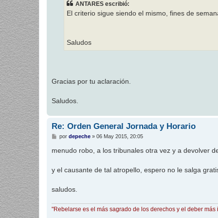
ANTARES escribió:
a
j
El criterio sigue siendo el mismo, fines de sem
e
Saludos
Gracias por tu aclaración.
Saludos.
Re: Orden General Jornada y Horario
M
por
depeche
»
06 May 2015, 20:05
e
n
menudo robo, a los tribunales otra vez y a devolver 
s
a
j
y el causante de tal atropello, espero no le salga gra
e
saludos.
"Rebelarse es el más sagrado de los derechos y el deber más 