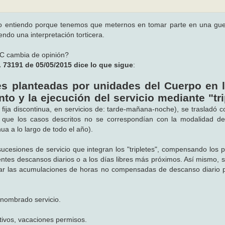
o entiendo porque tenemos que meternos en tomar parte en una gue
endo una interpretación torticera.
GC cambia de opinión?
191 de 05/05/2015 dice lo que sigue
:
es planteadas por unidades del Cuerpo en 
nto y la ejecución del servicio mediante "tri
fija discontinua, en servicios de: tarde-mañana-noche), se trasladó co
e que los casos descritos no se correspondían con la modalidad d
ua a lo largo de todo el año).
 sucesiones de servicio que integran los "tripletes", compensando los 
ntes descansos diarios o a los días libres más próximos. Así mismo, se
lar las acumulaciones de horas no compensadas de descanso diario 
 nombrado servicio.
tivos, vacaciones permisos.