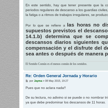
En este sentido, hay que tener presente que la con
periodos regulares de descanso a los guardias civiles,
la fatiga o a ritmos de trabajos irregulares, se produzc
las horas no di
Por lo que se refiere a
supuestos previstos el descanso 
14.1.b) determina que se comp
descansos diarios siguientes q
compensación y el disfrute del d
sea antes o después de manera pr
El Sentido Común es el menos común de los sentidos.
Re: Orden General Jornada y Horario
M
por
Jayma
»
08 May 2015, 19:27
e
n
Pues que no aclara nada!!
s
a
j
De su lectura, no adivino si se puede o no nombrar tr
e
ya que debe predominar los descansos de 11 horas.