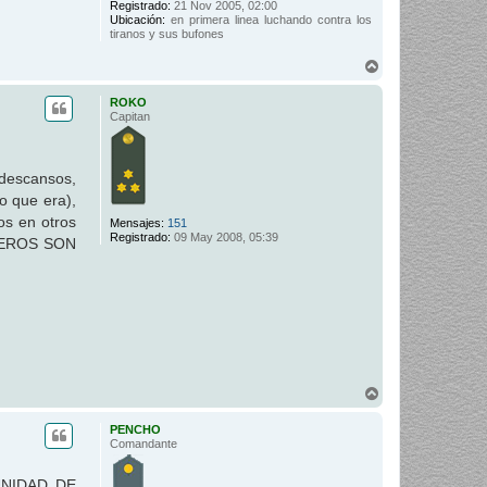
Registrado:
21 Nov 2005, 02:00
Ubicación:
en primera linea luchando contra los
tiranos y sus bufones
A
r
r
ROKO
i
Capitan
b
a
descansos,
o que era),
os en otros
Mensajes:
151
Registrado:
09 May 2008, 05:39
ÑEROS SON
A
r
r
PENCHO
i
Comandante
b
a
UNIDAD DE