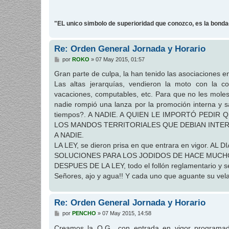
"EL unico simbolo de superioridad que conozco, es la bond
Re: Orden General Jornada y Horario
M
por
ROKO
»
07 May 2015, 01:57
e
n
Gran parte de culpa, la han tenido las asociaciones en 
s
Las altas jerarquías, vendieron la moto con la c
a
j
vacaciones, computables, etc. Para que no les molest
e
nadie rompió una lanza por la promoción interna y s
tiempos?. A NADIE. A QUIEN LE IMPORTÓ PED
LOS MANDOS TERRITORIALES QUE DEBIAN INTER
A NADIE.
LA LEY, se dieron prisa en que entrara en vigor. A
SOLUCIONES PARA LOS JODIDOS DE HACE MUCHOS A
DESPUES DE LA LEY, todo el follón reglamentario y se
Señores, ajo y agua!! Y cada uno que aguante su vela
Re: Orden General Jornada y Horario
M
por
PENCHO
»
07 May 2015, 14:58
e
n
Creamos la O.G., con entrada en vigor prog