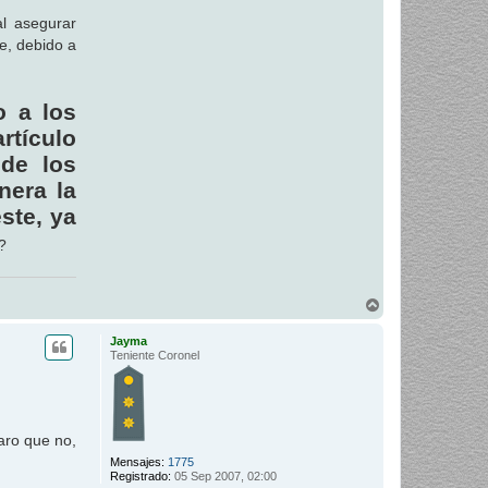
al asegurar
ue, debido a
o a los
rtículo
 de los
nera la
ste, ya
?
A
r
r
Jayma
i
Teniente Coronel
b
a
aro que no,
Mensajes:
1775
Registrado:
05 Sep 2007, 02:00