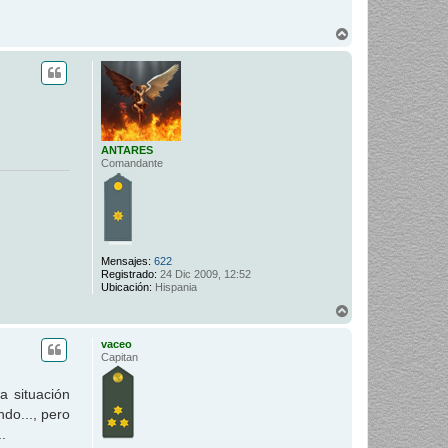
A
r
r
i
b
a
ANTARES
Comandante
Mensajes:
622
Registrado:
24 Dic 2009, 12:52
Ubicación:
Hispania
A
r
r
vaceo
i
Capitan
b
a
a situación
do..., pero
.