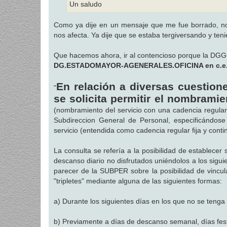
Un saludo
Como ya dije en un mensaje que me fue borrado, n
nos afecta. Ya dije que se estaba tergiversando y teni
Que hacemos ahora, ir al contencioso porque la DG
DG.ESTADOMAYOR-AGENERALES.OFICINA en c.e. 73
En relación a diversas cuestion
"
se solicita permitir el nombramie
(nombramiento del servicio con una cadencia regular 
Subdireccion General de Personal, especificándos
servicio (entendida como cadencia regular fija y contin
La consulta se refería a la posibilidad de establecer
descanso diario no disfrutados uniéndolos a los siguie
parecer de la SUBPER sobre la posibilidad de vincu
"tripletes" mediante alguna de las siguientes formas:
a) Durante los siguientes días en los que no se tenga
b) Previamente a días de descanso semanal, días fes