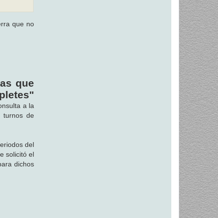
rra que no
las que
pletes"
nsulta a la
e turnos de
periodos del
 solicitó el
para dichos