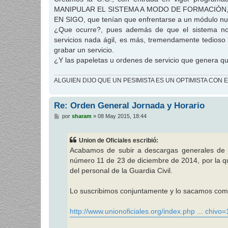
s
MANIPULAR EL SISTEMA A MODO DE FORMACIÓN,
a
j
EN SIGO, que tenían que enfrentarse a un módulo nuev
e
¿Que ocurre?, pues además de que el sistema no 
servicios nada ágil, es más, tremendamente tedioso y
grabar un servicio.
¿Y las papeletas u ordenes de servicio que genera qu
ALGUIEN DIJO QUE UN PESIMISTA ES UN OPTIMISTA CON 
Re: Orden General Jornada y Horario
M
por
sharam
»
08 May 2015, 18:44
e
n
s
Union de Oficiales escribió:
a
j
Acabamos de subir a descargas generales de
e
número 11 de 23 de diciembre de 2014, por la que
del personal de la Guardia Civil.
Lo suscribimos conjuntamente y lo sacamos co
http://www.unionoficiales.org/index.php ... chivo