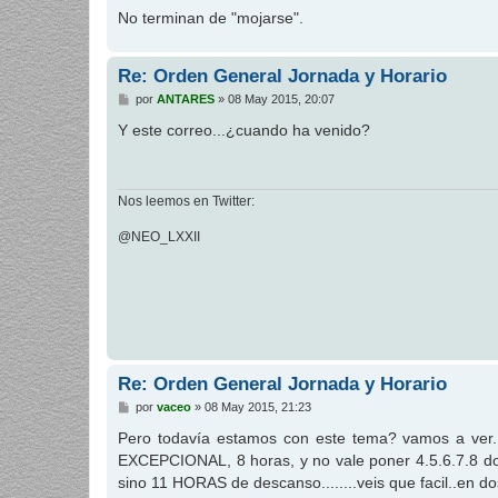
No terminan de "mojarse".
Re: Orden General Jornada y Horario
M
por
ANTARES
»
08 May 2015, 20:07
e
n
Y este correo...¿cuando ha venido?
s
a
j
e
Nos leemos en Twitter:
@NEO_LXXII
Re: Orden General Jornada y Horario
M
por
vaceo
»
08 May 2015, 21:23
e
n
Pero todavía estamos con este tema? vamos a ver....
s
EXCEPCIONAL, 8 horas, y no vale poner 4.5.6.7.8 dob
a
j
sino 11 HORAS de descanso........veis que facil..en do
e