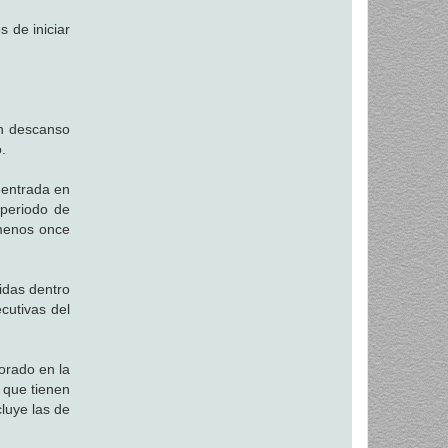
s de iniciar
un descanso
.
 entrada en
 periodo de
 menos once
uidas dentro
cutivas del
orado en la
 que tienen
luye las de