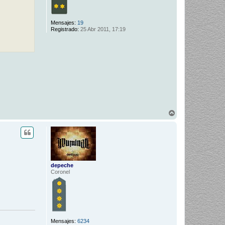
Mensajes:
19
Registrado:
25 Abr 2011, 17:19
A
r
r
i
b
a
depeche
Coronel
Mensajes:
6234