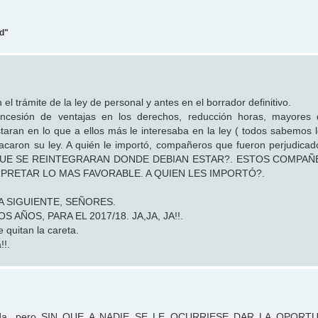
ad"
el trámite de la ley de personal y antes en el borrador definitivo.
oncesión de ventajas en los derechos, reducción horas, mayores 
aran en lo que a ellos más le interesaba en la ley ( todos sabemos l
acaron su ley. A quién le importó, compañeros que fueron perjudicad
IR QUE SE REINTEGRARAN DONDE DEBIAN ESTAR?. ESTOS COMPA
PRETAR LO MAS FAVORABLE. A QUIEN LES IMPORTÓ?.
L DIA SIGUIENTE, SEÑORES.
ÑOS, PARA EL 2017/18. JA,JA, JA!!.
 quitan la careta.
!!.
ramada, pero SIN QUE A NADIE SE LE OCURRIESE DAR LA OPORT