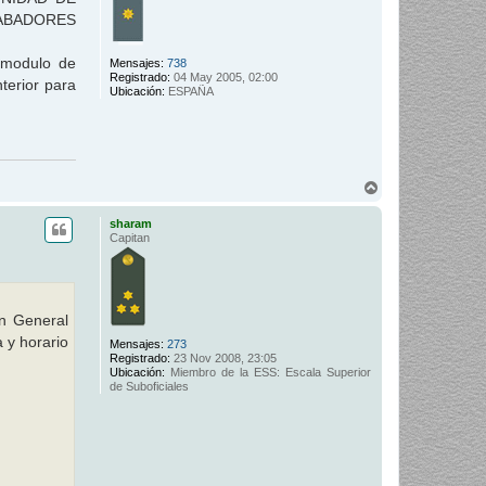
RABADORES
 modulo de
Mensajes:
738
Registrado:
04 May 2005, 02:00
terior para
Ubicación:
ESPAÑA
A
r
r
sharam
i
Capitan
b
a
n General
 y horario
Mensajes:
273
Registrado:
23 Nov 2008, 23:05
Ubicación:
Miembro de la ESS: Escala Superior
de Suboficiales