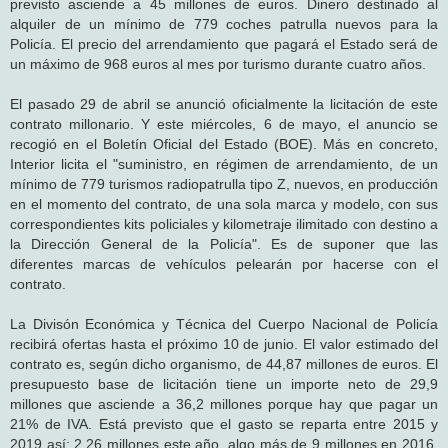
previsto asciende a 45 millones de euros. Dinero destinado al
alquiler de un mínimo de 779 coches patrulla nuevos para la
Policía. El precio del arrendamiento que pagará el Estado será de
un máximo de 968 euros al mes por turismo durante cuatro años.
El pasado 29 de abril se anunció oficialmente la licitación de este
contrato millonario. Y este miércoles, 6 de mayo, el anuncio se
recogió en el Boletín Oficial del Estado (BOE). Más en concreto,
Interior licita el "suministro, en régimen de arrendamiento, de un
mínimo de 779 turismos radiopatrulla tipo Z, nuevos, en producción
en el momento del contrato, de una sola marca y modelo, con sus
correspondientes kits policiales y kilometraje ilimitado con destino a
la Dirección General de la Policía". Es de suponer que las
diferentes marcas de vehículos pelearán por hacerse con el
contrato.
La Divisón Económica y Técnica del Cuerpo Nacional de Policía
recibirá ofertas hasta el próximo 10 de junio. El valor estimado del
contrato es, según dicho organismo, de 44,87 millones de euros. El
presupuesto base de licitación tiene un importe neto de 29,9
millones que asciende a 36,2 millones porque hay que pagar un
21% de IVA. Está previsto que el gasto se reparta entre 2015 y
2019 así: 2,26 millones este año, algo más de 9 millones en 2016,