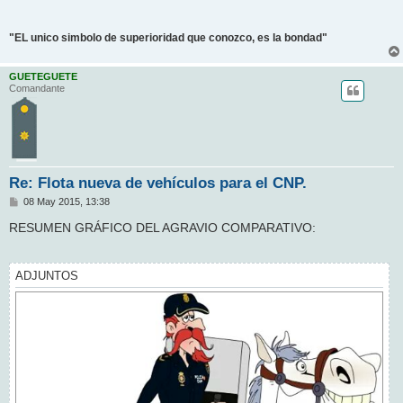
"EL unico simbolo de superioridad que conozco, es la bondad"
GUETEGUETE
Comandante
Re: Flota nueva de vehículos para el CNP.
M
08 May 2015, 13:38
e
n
RESUMEN GRÁFICO DEL AGRAVIO COMPARATIVO:
s
a
j
e
ADJUNTOS