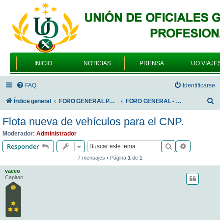
INICIO
NOTICIAS
PRENSA
UO VIAJE
FAQ
Identificarse
B
Índice general
FORO GENERAL PARA TODOS LOS USUARIOS
FORO GENERAL - TEMAS PROFESIONALES
u
Flota nueva de vehículos para el CNP.
s
Moderador:
Administrador
c
Buscar
Búsqueda 
Responder
a
7 mensajes • Página
1
de
1
r
vaceo
Capitan