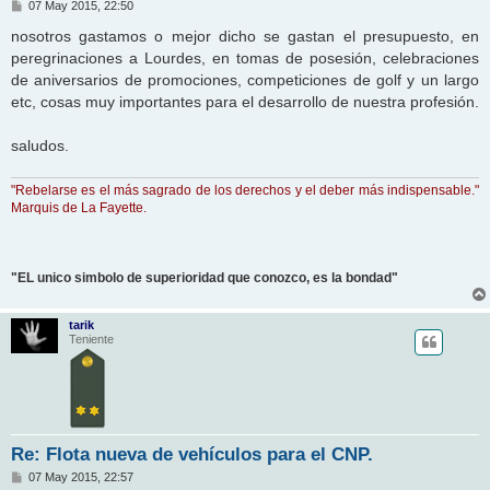
M
07 May 2015, 22:50
e
n
nosotros gastamos o mejor dicho se gastan el presupuesto, en
s
peregrinaciones a Lourdes, en tomas de posesión, celebraciones
a
j
de aniversarios de promociones, competiciones de golf y un largo
e
etc, cosas muy importantes para el desarrollo de nuestra profesión.
saludos.
"Rebelarse es el más sagrado de los derechos y el deber más indispensable."
Marquis de La Fayette.
"EL unico simbolo de superioridad que conozco, es la bondad"
tarik
Teniente
Re: Flota nueva de vehículos para el CNP.
M
07 May 2015, 22:57
e