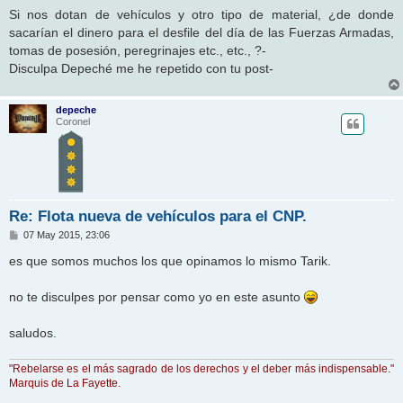
n
Si nos dotan de vehículos y otro tipo de material, ¿de donde
s
sacarían el dinero para el desfile del día de las Fuerzas Armadas,
a
j
tomas de posesión, peregrinajes etc., etc., ?-
e
Disculpa Depeché me he repetido con tu post-
depeche
Coronel
Re: Flota nueva de vehículos para el CNP.
M
07 May 2015, 23:06
e
n
es que somos muchos los que opinamos lo mismo Tarik.
s
a
j
no te disculpes por pensar como yo en este asunto
e
saludos.
"Rebelarse es el más sagrado de los derechos y el deber más indispensable."
Marquis de La Fayette.