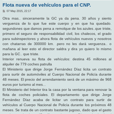
Flota nueva de vehículos para el CNP.
M
07 May 2015, 22:17
e
n
Otra mas.. sinceramente la GC ya da pena. 30 años y siento
s
verguenza de lo que fue este cuerpo y en que ha quedado.
a
j
segundones que damos pena a remolque de los azules..que triste,
e
primero el seguro de responsabilidad civil, los chalecos, el grado
para subinspectores y ahora flota de vehículos nuevos y nosotros
con chatarras de 300000 km. .pero no les dará verguenza.. o
mañana al leer esto el director saldra y dira yo quiero lo mismo
para la GC.. que triste.
Interior renueva su flota de vehículos: destina 45 millones al
alquiler de 779 coches patrulla
El Ministerio que dirige Jorge Fernández Díaz licita un contrato
para surtir de automóviles al Cuerpo Nacional de Policía durante
48 meses. El precio del arrendamiento será de un máximo de 968
euros por turismo al mes...
El Ministerio del Interior tira la casa por la ventana para renovar la
flota de coches policiales. El departamento que dirige Jorge
Fernández Díaz acaba de licitar un contrato para surtir de
vehículos al Cuerpo Nacional de Policía durante los próximos 48
meses. Se trata de un contrato bastante jugoso, dado que el gasto