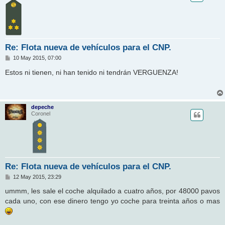
Re: Flota nueva de vehículos para el CNP.
M
10 May 2015, 07:00
e
n
Estos ni tienen, ni han tenido ni tendrán VERGUENZA!
s
a
j
e
depeche
Coronel
Re: Flota nueva de vehículos para el CNP.
M
12 May 2015, 23:29
e
n
ummm, les sale el coche alquilado a cuatro años, por 48000 pavos
s
cada uno, con ese dinero tengo yo coche para treinta años o mas
a
j
e