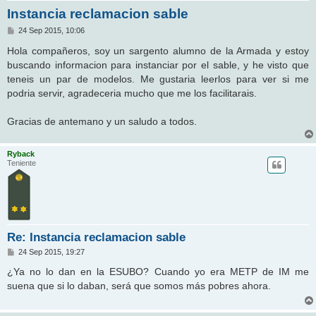
Instancia reclamacion sable
M
24 Sep 2015, 10:06
e
n
Hola compañeros, soy un sargento alumno de la Armada y estoy
s
buscando informacion para instanciar por el sable, y he visto que
a
j
teneis un par de modelos. Me gustaria leerlos para ver si me
e
podria servir, agradeceria mucho que me los facilitarais.
Gracias de antemano y un saludo a todos.
Ryback
Teniente
Re: Instancia reclamacion sable
M
24 Sep 2015, 19:27
e
n
¿Ya no lo dan en la ESUBO? Cuando yo era METP de IM me
s
suena que si lo daban, será que somos más pobres ahora.
a
j
e