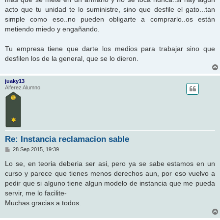
a
j
acto que tu unidad te lo suministre, sino que desfile el gato...tan
e
simple como eso..no pueden obligarte a comprarlo..os están
metiendo miedo y engañando.
Tu empresa tiene que darte los medios para trabajar sino que
desfilen los de la general, que se lo dieron.
juaky13
Alferez Alumno
Re: Instancia reclamacion sable
M
28 Sep 2015, 19:39
e
n
Lo se, en teoria deberia ser asi, pero ya se sabe estamos en un
s
curso y parece que tienes menos derechos aun, por eso vuelvo a
a
j
pedir que si alguno tiene algun modelo de instancia que me pueda
e
servir, me lo facilite-
Muchas gracias a todos.