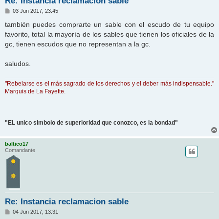
Re: Instancia reclamacion sable
M
03 Jun 2017, 23:45
e
n
también puedes comprarte un sable con el escudo de tu equipo
s
favorito, total la mayoría de los sables que tienen los oficiales de la
a
j
gc, tienen escudos que no representan a la gc.
e
saludos.
"Rebelarse es el más sagrado de los derechos y el deber más indispensable."
Marquis de La Fayette.
"EL unico simbolo de superioridad que conozco, es la bondad"
baltico17
Comandante
Re: Instancia reclamacion sable
M
04 Jun 2017, 13:31
e