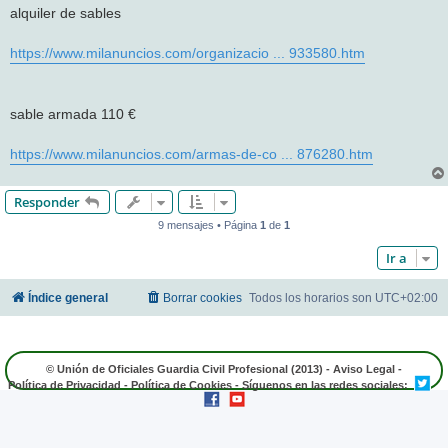
n
alquiler de sables
s
a
j
https://www.milanuncios.com/organizacio ... 933580.htm
e
sable armada 110 €
https://www.milanuncios.com/armas-de-co ... 876280.htm
Responder
9 mensajes • Página
1
de
1
Ir a
Índice general
Borrar cookies
Todos los horarios son
UTC+02:00
© Unión de Oficiales Guardia Civil Profesional (2013) -
Aviso Legal
-
Política de Privacidad
-
Política de Cookies
- Síguenos en las redes sociales: