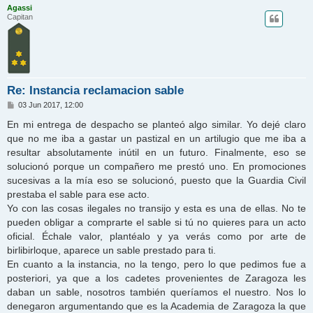
Agassi
Capitan
Re: Instancia reclamacion sable
M
03 Jun 2017, 12:00
e
n
En mi entrega de despacho se planteó algo similar. Yo dejé claro
s
que no me iba a gastar un pastizal en un artilugio que me iba a
a
j
resultar absolutamente inútil en un futuro. Finalmente, eso se
e
solucionó porque un compañero me prestó uno. En promociones
sucesivas a la mía eso se solucionó, puesto que la Guardia Civil
prestaba el sable para ese acto.
Yo con las cosas ilegales no transijo y esta es una de ellas. No te
pueden obligar a comprarte el sable si tú no quieres para un acto
oficial. Échale valor, plantéalo y ya verás como por arte de
birlibirloque, aparece un sable prestado para ti.
En cuanto a la instancia, no la tengo, pero lo que pedimos fue a
posteriori, ya que a los cadetes provenientes de Zaragoza les
daban un sable, nosotros también queríamos el nuestro. Nos lo
denegaron argumentando que es la Academia de Zaragoza la que