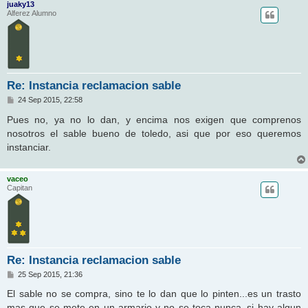
juaky13
Alferez Alumno
Re: Instancia reclamacion sable
M
24 Sep 2015, 22:58
e
n
Pues no, ya no lo dan, y encima nos exigen que comprenos
s
nosotros el sable bueno de toledo, asi que por eso queremos
a
j
instanciar.
e
vaceo
Capitan
Re: Instancia reclamacion sable
M
25 Sep 2015, 21:36
e
n
El sable no se compra, sino te lo dan que lo pinten...es un trasto
s
mas que se mete en un armario y no se toca nunca..si hay algun