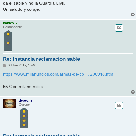
da el sable y no la Guardia Civil.
Un saludo y coraje.
baltico17
Comandante
Re: Instancia reclamacion sable
M
03 Jun 2017, 15:40
e
n
https://www.milanuncios.com/armas-de-co ... 206948.htm
s
a
j
55 € en milamuncios
e
depeche
Coronel