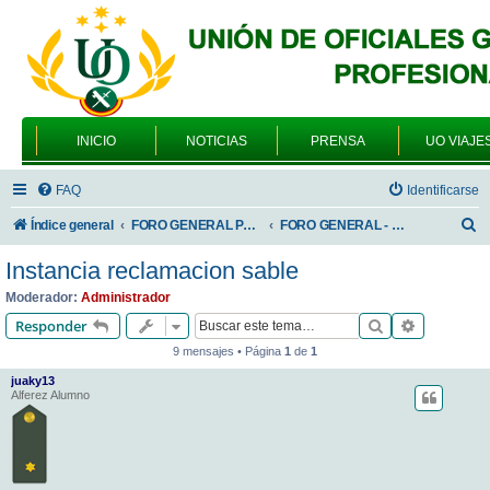
INICIO
NOTICIAS
PRENSA
UO VIAJE
FAQ
Identificarse
B
Índice general
FORO GENERAL PARA TODOS LOS USUARIOS
FORO GENERAL - TEMAS PROFESIONALES
u
Instancia reclamacion sable
s
Moderador:
Administrador
c
Buscar
Búsqueda 
Responder
a
9 mensajes • Página
1
de
1
r
juaky13
Alferez Alumno