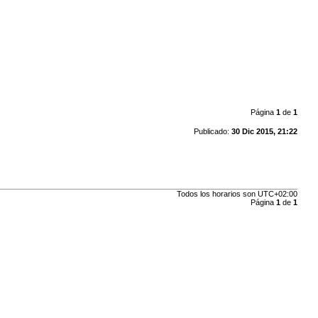
Página
1
de
1
Publicado:
30 Dic 2015, 21:22
Todos los horarios son
UTC+02:00
Página
1
de
1