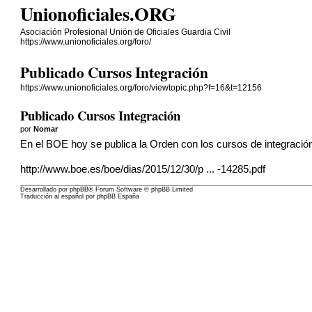
Unionoficiales.ORG
Asociación Profesional Unión de Oficiales Guardia Civil
https://www.unionoficiales.org/foro/
Publicado Cursos Integración
https://www.unionoficiales.org/foro/viewtopic.php?f=16&t=12156
Publicado Cursos Integración
por
Nomar
En el BOE hoy se publica la Orden con los cursos de integració
http://www.boe.es/boe/dias/2015/12/30/p ... -14285.pdf
Desarrollado por
phpBB
® Forum Software © phpBB Limited
Traducción al español por
phpBB España