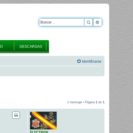
Buscar
Búsqueda avanza
RO
DESCARGAS
Identificarse
1 mensaje • Página
1
de
1
ELECTRON