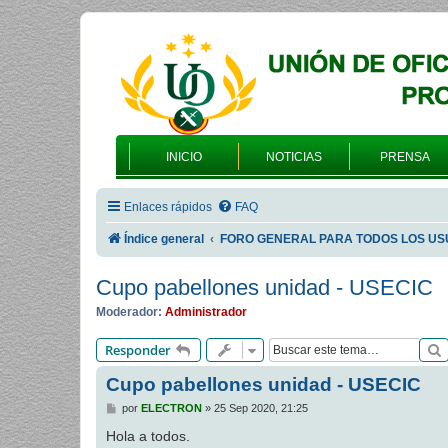
INICIO
NOTICIAS
PRENSA
Enlaces rápidos
FAQ
Índice general
FORO GENERAL PARA TODOS LOS US
Cupo pabellones unidad - USECIC
Moderador:
Administrador
Responder
Cupo pabellones unidad - USECIC
M
por
ELECTRON
»
25 Sep 2020, 21:25
e
n
Hola a todos.
s