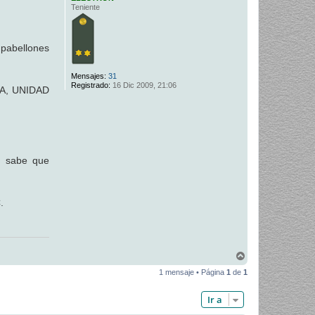
Teniente
 pabellones
Mensajes:
31
Registrado:
16 Dic 2009, 21:06
DA, UNIDAD
n sabe que
.
A
r
1 mensaje • Página
1
de
1
r
i
b
Ir a
a