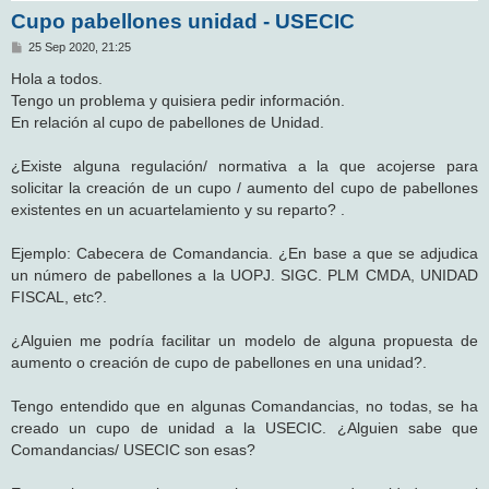
Cupo pabellones unidad - USECIC
M
25 Sep 2020, 21:25
e
n
Hola a todos.
s
Tengo un problema y quisiera pedir información.
a
j
En relación al cupo de pabellones de Unidad.
e
¿Existe alguna regulación/ normativa a la que acojerse para
solicitar la creación de un cupo / aumento del cupo de pabellones
existentes en un acuartelamiento y su reparto? .
Ejemplo: Cabecera de Comandancia. ¿En base a que se adjudica
un número de pabellones a la UOPJ. SIGC. PLM CMDA, UNIDAD
FISCAL, etc?.
¿Alguien me podría facilitar un modelo de alguna propuesta de
aumento o creación de cupo de pabellones en una unidad?.
Tengo entendido que en algunas Comandancias, no todas, se ha
creado un cupo de unidad a la USECIC. ¿Alguien sabe que
Comandancias/ USECIC son esas?