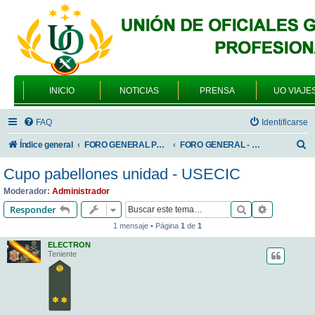
INICIO
NOTICIAS
PRENSA
UO VIAJE
FAQ
Identificarse
B
Índice general
FORO GENERAL PARA TODOS LOS USUARIOS
FORO GENERAL - TEMAS PROFESIONALES
u
Cupo pabellones unidad - USECIC
s
Moderador:
Administrador
c
Buscar
Búsqueda 
Responder
a
1 mensaje • Página
1
de
1
r
ELECTRON
Teniente