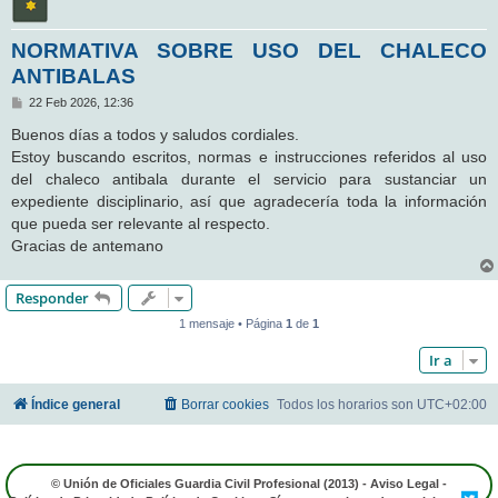
NORMATIVA SOBRE USO DEL CHALECO
ANTIBALAS
M
22 Feb 2026, 12:36
e
n
Buenos días a todos y saludos cordiales.
s
Estoy buscando escritos, normas e instrucciones referidos al uso
a
j
del chaleco antibala durante el servicio para sustanciar un
e
expediente disciplinario, así que agradecería toda la información
que pueda ser relevante al respecto.
Gracias de antemano
Responder
1 mensaje • Página
1
de
1
Ir a
Índice general
Borrar cookies
Todos los horarios son
UTC+02:00
© Unión de Oficiales Guardia Civil Profesional (2013) -
Aviso Legal
-