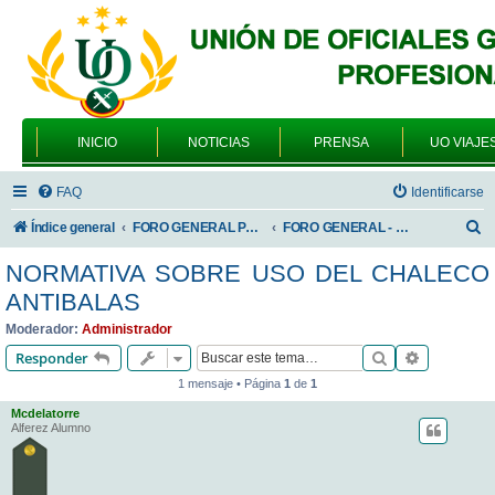
INICIO
NOTICIAS
PRENSA
UO VIAJE
FAQ
Identificarse
B
Índice general
FORO GENERAL PARA TODOS LOS USUARIOS
FORO GENERAL - TEMAS PROFESIONALES
u
NORMATIVA SOBRE USO DEL CHALECO
s
ANTIBALAS
c
Moderador:
Administrador
a
Buscar
Búsqueda 
Responder
r
1 mensaje • Página
1
de
1
Mcdelatorre
Alferez Alumno