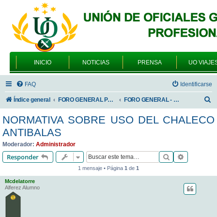
INICIO
NOTICIAS
PRENSA
UO VIAJE
FAQ
Identificarse
B
Índice general
FORO GENERAL PARA TODOS LOS USUARIOS
FORO GENERAL - TEMAS PROFESIONALES
u
NORMATIVA SOBRE USO DEL CHALECO
s
ANTIBALAS
c
Moderador:
Administrador
a
Buscar
Búsqueda 
Responder
r
1 mensaje • Página
1
de
1
Mcdelatorre
Alferez Alumno