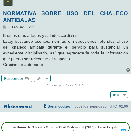
NORMATIVA SOBRE USO DEL CHALECO
ANTIBALAS
M
22 Feb 2026, 12:36
e
n
Buenos días a todos y saludos cordiales.
s
Estoy buscando escritos, normas e instrucciones referidos al uso
a
j
del chaleco antibala durante el servicio para sustanciar un
e
expediente disciplinario, así que agradecería toda la información
que pueda ser relevante al respecto.
Gracias de antemano
Responder
1 mensaje • Página
1
de
1
Ir a
Índice general
Borrar cookies
Todos los horarios son
UTC+02:00
© Unión de Oficiales Guardia Civil Profesional (2013) -
Aviso Legal
-