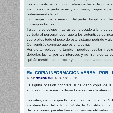
Por supuesto yo tampoco trataré de hacer la puñeta 
los cuales me pertenecen y son míos, ningún superi
ordenamiento legal.
Con respecto a la emisión del parte disciplinario, h
correspondientes.
Tu como yo pelopo, habras comprobado a lo largo de t
se trata al personal peor que a los auténticos delin
sobre ellos todo el peso de este sistema podrido y ale
Convendrás conmigo que es una pena.
Por cierto, pelopo, tu tambien puedes resultar invo
deberías luchar por tus intereses y no tirar piedras 
quizás cambies de parecer y te des cuenta que tu punt
Re: COPIA INFORMACIÓN VERBAL POR L
M
por
sieteleguas
»
25 Dic 2008, 21:39
e
n
El alguna ocasión concreta sí he dado copia de la 
s
supuesto, nadie me ha llamado ni siquiera la atenció
a
j
e
Sócrates, siempre que llamé a cualquier Guardia Civil
los derechos del artículo 24 de la Constitución y
declaraciones que efectuase podrían ser utilizadas co