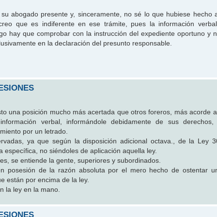
 su abogado presente y, sinceramente, no sé lo que hubiese hecho a
reo que es indiferente en ese trámite, pues la información verba
go hay que comprobar con la instrucción del expediente oportuno y 
clusivamente en la declaración del presunto responsable.
ESIONES
sto una posición mucho más acertada que otros foreros, más acorde a 
 información verbal, informándole debidamente de sus derechos,
miento por un letrado.
rvadas, ya que según la disposición adicional octava., de la Ley 3
a específica, no siéndoles de aplicación aquella ley.
s, se entiende la gente, superiores y subordinados.
en posesión de la razón absoluta por el mero hecho de ostentar u
 están por encima de la ley.
n la ley en la mano.
ESIONES