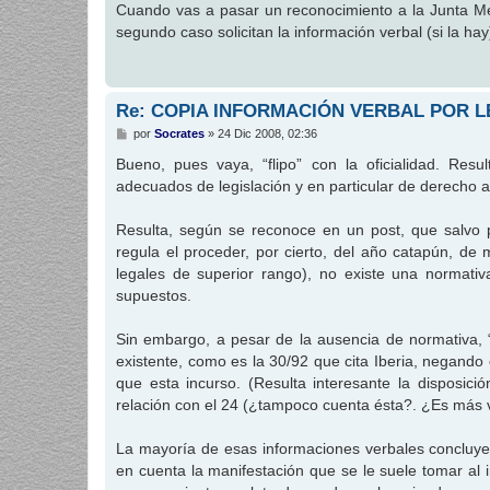
j
Cuando vas a pasar un reconocimiento a la Junta Médi
e
segundo caso solicitan la información verbal (si la hay
Re: COPIA INFORMACIÓN VERBAL POR L
M
por
Socrates
»
24 Dic 2008, 02:36
e
n
Bueno, pues vaya, “flipo” con la oficialidad. Resu
s
adecuados de legislación y en particular de derecho 
a
j
e
Resulta, según se reconoce en un post, que salvo p
regula el proceder, por cierto, del año catapún, d
legales de superior rango), no existe una normativ
supuestos.
Sin embargo, a pesar de la ausencia de normativa, “
existente, como es la 30/92 que cita Iberia, negando 
que esta incurso. (Resulta interesante la disposició
relación con el 24 (¿tampoco cuenta ésta?. ¿Es más v
La mayoría de esas informaciones verbales concluyen 
en cuenta la manifestación que se le suele tomar al i