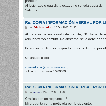
parecer..."
Al lesionado o guardia afectado no se leda copia de 
Saludos
Re: COPIA INFORMACIÓN VERBAL POR L
M
por
Administrador
»
18 Oct 2008, 01:35
e
n
Al tratarse de un asunto de trámite, NO tiene der
s
administrativo común). No obstante, se le debe dar"co
a
j
e
Esas son las directrices que tenemos ordenado por 
Un saludo a todos
administrador@unionoficiales.org
Teléfono de contacto:672036030
Re: COPIA INFORMACIÓN VERBAL POR L
M
por
moto
»
19 Oct 2008, 11:28
e
n
Gracias por las respuestas!!
s
Mi pregunta venía motivada por lo siguiente.-
a