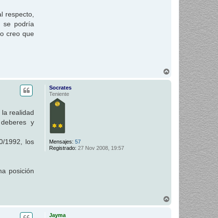
l respecto,
l se podría
no creo que
A
r
r
Socrates
i
Teniente
b
a
la realidad
 deberes y
0/1992, los
Mensajes:
57
Registrado:
27 Nov 2008, 19:57
na posición
A
r
r
Jayma