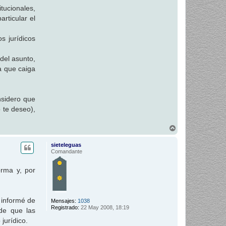
tucionales,
rticular el
s jurídicos
del asunto,
a que caiga
nsidero que
o te deseo),
A
r
r
sieteleguas
i
Comandante
b
a
orma y, por
 informé de
Mensajes:
1038
Registrado:
22 May 2008, 18:19
 de que las
jurídico.