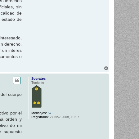
ás derechos
ciales, sin
 calidad de
l estado de
interesado,
 un derecho,
r un interés
ocumentos o
A
r
r
Socrates
i
Teniente
b
a
 del cuerpo
tivo por el
Mensajes:
57
Registrado:
27 Nov 2008, 19:57
ha orden y
otivo de mi
r supuesto