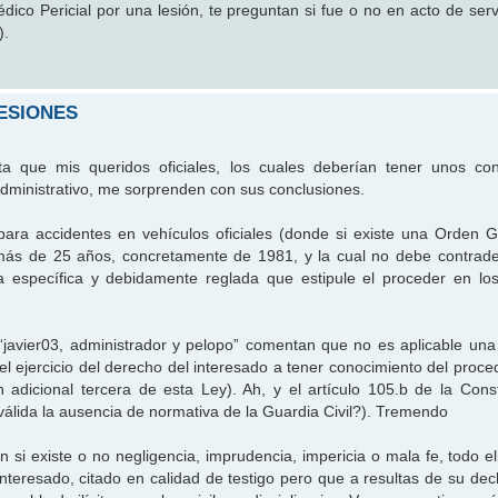
co Pericial por una lesión, te preguntan si fue o no en acto de servi
).
ESIONES
lta que mis queridos oficiales, los cuales deberían tener unos co
administrativo, me sorprenden con sus conclusiones.
ara accidentes en vehículos oficiales (donde si existe una Orden 
e más de 25 años, concretamente de 1981, y la cual no debe contrad
a específica y debidamente reglada que estipule el proceder en los
javier03, administrador y pelopo” comentan que no es aplicable una 
el ejercicio del derecho del interesado a tener conocimiento del proce
n adicional tercera de esta Ley). Ah, y el artículo 105.b de la Const
álida la ausencia de normativa de la Guardia Civil?). Tremendo
si existe o no negligencia, imprudencia, impericia o mala fe, todo el
nteresado, citado en calidad de testigo pero que a resultas de su decl