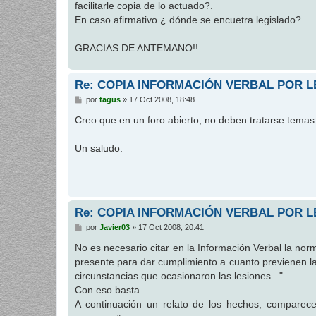
facilitarle copia de lo actuado?.
a
j
En caso afirmativo ¿ dónde se encuetra legislado?
e
GRACIAS DE ANTEMANO!!
Re: COPIA INFORMACIÓN VERBAL POR L
M
por
tagus
»
17 Oct 2008, 18:48
e
n
Creo que en un foro abierto, no deben tratarse temas 
s
a
j
Un saludo.
e
Re: COPIA INFORMACIÓN VERBAL POR L
M
por
Javier03
»
17 Oct 2008, 20:41
e
n
No es necesario citar en la Información Verbal la norm
s
presente para dar cumplimiento a cuanto previenen l
a
j
circunstancias que ocasionaron las lesiones..."
e
Con eso basta.
A continuación un relato de los hechos, comparecen