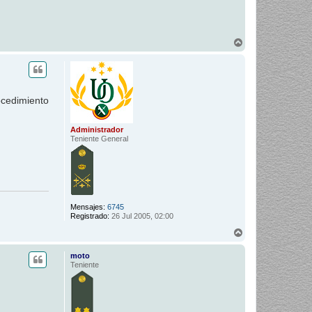
A
r
r
i
b
a
ocedimiento
Administrador
Teniente General
Mensajes:
6745
Registrado:
26 Jul 2005, 02:00
A
r
r
moto
i
Teniente
b
a