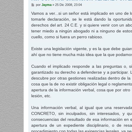
M
por
Jayma
»
25 Dic 2008, 23:04
e
n
Vamos a ver...si un señor está implicado en uno de l
s
tomarle declaración, se le está dando la oportuni
a
j
derechos del art. 24 C.E. y si quiere venir con un 
e
tener miedo a ningún abogado ni a ninguno de estos
cuello, como si fuera un perro rabioso.
Existe una legislación vigente, y es la que debe g
ahí que no tiene mucha más idea que la que podamos t
Cuando el implicado responde a las preguntas o, s
garantizado su derecho a defenderse y a participar. L
descubre por otras gestiones realizadas dentro de la
cosa que la de no existir obligación legal o reglament
apertura de la información verbal, cosa que por otro
lesión, etc.
Una información verbal, al igual que una reserva
CONCRETO, sin inculpados, sin interesados, y que
consecuencias del resultado de esa información en e
apertura de un expediente disciplinario, o de resa
procedimiento con todas las exigencias legales, ya sea 