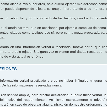
como dices a mis superiores, sólo quiero ejercer mis derechos consti
or puede disponer de ellos a su antojo interpretando a su manera pa
aré un relato fiel y pormenorizado de los hechos, con los fundamento
u dilatada carrera, que en ocasiones, por ejemplo como las del tema 
cuentes, citados como testigos eso sí, pero con la maza preparada par
gal.
lucrado en una información verbal o reservada, motivo por el que co
contra tu propio tejado. Si alguna vez te vienen mal dadas (cosa que n
o de vista actual es erróneo.
ESIONES
información verbal practicada y creo no haber inflingido ninguna n
n. De las informaciones reservadas nunca.
 (en sentido amplio) para prestar declaración, aunque fuese verbal, le
 del motivo del requerimiento . Asimismo, expresamente le advertí
ntra él en caso de observar alguna infracción de nuestro ordenamiento 