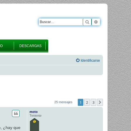
Buscar
Búsqueda avanza
RO
DESCARGAS
Identificarse
1
2
3
Siguiente
25 mensajes
moto
Teniente
o, ¿hay que