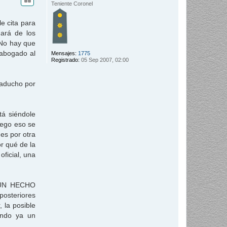
i
Teniente Coronel
b
a
e cita para
mará de los
 No hay que
 abogado al
Mensajes:
1775
Registrado:
05 Sep 2007, 02:00
gaducho por
tá siéndole
uego eso se
es por otra
or qué de la
ficial, una
e UN HECHO
posteriores
 la posible
iando ya un