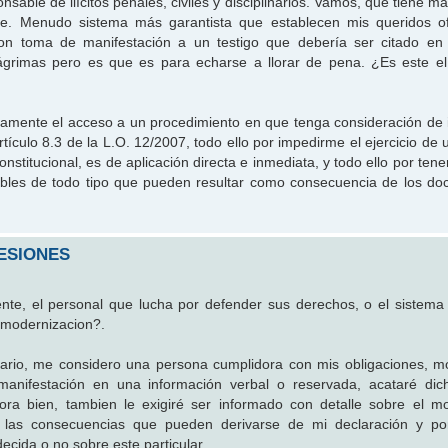
able de ilícitos penales, civiles y disciplinarios. Vamos, que tiene m
e. Menudo sistema más garantista que establecen mis queridos ofi
con toma de manifestación a un testigo que debería ser citado en
ágrimas pero es que es para echarse a llorar de pena. ¿Es este e
bidamente el acceso a un procedimiento en que tenga consideración de 
artículo 8.3 de la L.O. 12/2007, todo ello por impedirme el ejercicio de
nstitucional, es de aplicación directa e inmediata, y todo ello por tene
ables de todo tipo que pueden resultar como consecuencia de los d
ESIONES
te, el personal que lucha por defender sus derechos, o el sistema
 modernizacion?.
rio, me considero una persona cumplidora con mis obligaciones, mo
nifestación en una información verbal o reservada, acataré dic
ora bien, tambien le exigiré ser informado con detalle sobre el m
 las consecuencias que pueden derivarse de mi declaración y po
ecida o no sobre este particular.