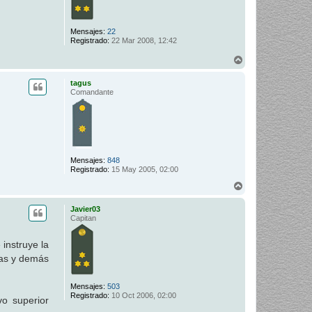
Mensajes:
22
Registrado:
22 Mar 2008, 12:42
A
r
r
tagus
i
Comandante
b
a
Mensajes:
848
Registrado:
15 May 2005, 02:00
A
r
r
Javier03
i
Capitan
b
a
 instruye la
sas y demás
Mensajes:
503
Registrado:
10 Oct 2006, 02:00
vo superior