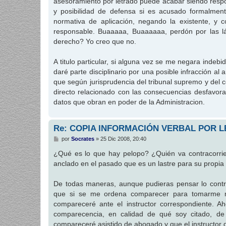
asesoramiento por letrado puede acabar siendo respons
y posibilidad de defensa si es acusado formalment
normativa de aplicación, negando la existente, y 
responsable. Buaaaaa, Buaaaaaa, perdón por las l
derecho? Yo creo que no.
A titulo particular, si alguna vez se me negara inde
daré parte disciplinario por una posible infracción al 
que según jurisprudencia del tribunal supremo y del co
directo relacionado con las consecuencias desfavor
datos que obran en poder de la Administracion.
Re: COPIA INFORMACIÓN VERBAL POR L
M
por
Socrates
»
25 Dic 2008, 20:40
e
n
¿Qué es lo que hay pelopo? ¿Quién va contracorrien
s
anclado en el pasado que es un lastre para su propia
a
j
e
De todas maneras, aunque pudieras pensar lo contra
que si se me ordena comparecer para tomarme ma
compareceré ante el instructor correspondiente. Ah
comparecencia, en calidad de qué soy citado, de
compareceré asistido de abogado y que el instructor d