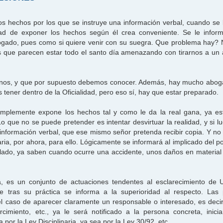
os hechos por los que se instruye una información verbal, cuando se l
dad de exponer los hechos según él crea conveniente. Se le infor
abogado, pues como si quiere venir con su suegra. Que problema hay?
 que parecen estar todo el santo día amenazando con tirarnos a un
uiarnos, y que por supuesto debemos conocer. Además, hay mucho abo
ener dentro de la Oficialidad, pero eso sí, hay que estar preparado.
implemente expone los hechos tal y como le da la real gana, ya es
o que no se puede pretender es intentar desvirtuar la realidad, y si l
 información verbal, que ese mismo señor pretenda recibir copia. Y no 
aria, por ahora, para ello. Lógicamente se informará al implicado del p
 lado, ya saben cuando ocurre una accidente, unos daños en material o
da, es un conjunto de actuaciones tendentes al esclarecimiento d
 tras su práctica se informa a la superioridad al respecto. Las 
l caso de aparecer claramente un responsable o interesado, es decir,
rcimiento, etc., ya le será notificado a la persona concreta, inic
por la Ley Disciplinaria, ya sea por la Ley 30/92, etc.