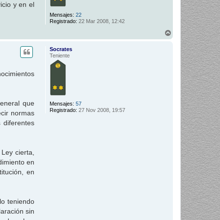
cio y en el
Mensajes:
22
Registrado:
22 Mar 2008, 12:42
A
r
r
Socrates
i
Teniente
b
a
nocimientos
General que
Mensajes:
57
Registrado:
27 Nov 2008, 19:57
ecir normas
 diferentes
Ley cierta,
dimiento en
itución, en
lo teniendo
aración sin