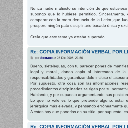
Nunca nadie mafiesto su intención de que estuviese
supongo que lo hubiese permitido. Sinceramente, c
comparar con la mera denuncia de la Lcrim.,que lue
prospere ningún pate disciplinario basado única y ex
Creía que este tema ya estaba superado.
Re: COPIA INFORMACIÓN VERBAL POR L
M
por
Socrates
»
25 Dic 2008, 21:56
e
n
Bueno, sieteleguas, con tu parecer pones de manifie
s
legal y moral., dando copia al interesado de la
a
j
responsabilidades y garantizandole incluso el asesora
e
Por supuesto, otra cosa son las informaciones rese
procedimientos disciplinarios se rigen por su normativ
Hablando, y por supuesto argumentando sus posicione
Lo que no vale es lo que pretende alguno, estar 
jerárquica más elevada, y pensando erróneamente que
A estos hay que ponerlos en su sitio, por supuesto, co
Re: COPIA INFORMACIÓN VERBAL POR L