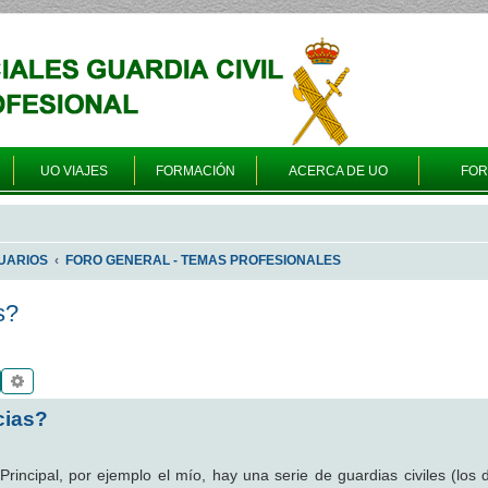
UO VIAJES
FORMACIÓN
ACERCA DE UO
FO
UARIOS
FORO GENERAL - TEMAS PROFESIONALES
s?
Buscar
Búsqueda avanzada
cias?
incipal, por ejemplo el mío, hay una serie de guardias civiles (los 