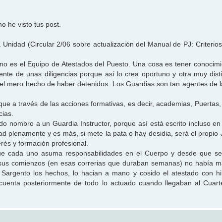
o he visto tus post.
la Unidad (Circular 2/06 sobre actualización del Manual de PJ: Criteri
no es el Equipo de Atestados del Puesto. Una cosa es tener conocimi
te de unas diligencias porque así lo crea oportuno y otra muy dist
 el mero hecho de haber detenidos. Los Guardias son tan agentes de l
que a través de las acciones formativas, es decir, academias, Puertas,
cias.
 nombro a un Guardia Instructor, porque así está escrito incluso en 
 plenamente y es más, si mete la pata o hay desidia, será el propio 
erés y formación profesional.
que cada uno asuma responsabilidades en el Cuerpo y desde que se
 en sus comienzos (en esas correrias que duraban semanas) no había 
l Sargento los hechos, lo hacian a mano y cosido el atestado con hi
cuenta posteriormente de todo lo actuado cuando llegaban al Cuar