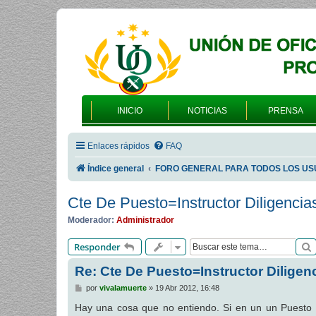
INICIO
NOTICIAS
PRENSA
Enlaces rápidos
FAQ
Índice general
FORO GENERAL PARA TODOS LOS US
Cte De Puesto=Instructor Diligencia
Moderador:
Administrador
Responder
Re: Cte De Puesto=Instructor Diligen
M
por
vivalamuerte
»
19 Abr 2012, 16:48
e
n
Hay una cosa que no entiendo. Si en un un Puesto Pr
s