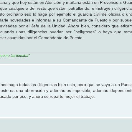
ana y que hoy están en Atención y mañana están en Prevención. Guard
 cualquiera del resto que estan patrullando, e instruyen diligencias
 ordinario eso lo haga por ejemplo el guardia civil de oficina o un
de darle novedades e informar a su Comandante de Puesto y por supue
isadas por el Jefe de la Unidad. Ahora bien, considero que ética
 cuando unas diligencias puedan ser "peligrosas" o haya que tom
 ser asumidas por el Comandante de Puesto.
que no las tomaba"
s haga todas las diligencias bien esta, pero que se vaya a un Pues
Puesto es una aberración y además es imposible, además idependien
sado por eso, y ahora se reparte mejor el trabajo.