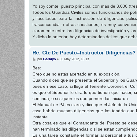
e
n
Yo soy comte. puesto principal con más de 3.000 (tre
s
Todos los Guardias Civiles somos funcionarios de poli
a
j
y facultados para la instrucción de diligencias poli
e
trascencendia u otras cuestiones, es muy convenien
claramente entre las diligencias de investigación y la
Y dicho lo anterior, hay determinados delitos que debe
Re: Cte De Puesto=Instructor Diligencias?
M
por
Garbiyo
»
03 May 2012, 18:13
e
n
Bes:
s
Creo que no estás acertado en tu exposición.
a
j
Cuando dices que se presenta el Superior y los Guardi
e
pues en ese caso, si llega el Teniente Coronel, el Com
es que el Superior le dirá lo que tienen que hacer, si
continua, o si siguen los que primero las iniciaron.
El Manual de PJ es claro y dice que el Jefe de la Unid
caso habría muchas diligencias que las tendría que 
instante.
Otra cosa es que el Comandante del Puesto se dese
han terminado las diligencias o si se están cumpliendo
Es una tarea constante el formar al personal a tus ó