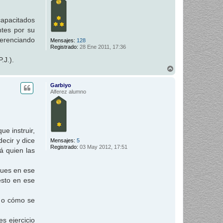
a
capacitados
ntes por su
ferenciando
Mensajes:
128
Registrado:
28 Ene 2011, 17:36
.J.).
A
r
r
Garbiyo
i
Alferez alumno
b
a
e instruir,
decir y dice
Mensajes:
5
Registrado:
03 May 2012, 17:51
rá quien las
 pues en ese
esto en ese
e o cómo se
s ejercicio