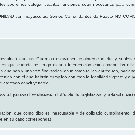
os podremos delegar cuantas funciones sean necesarias para cumpl
DE UNIDAD con mayúsculas. Somos Comandantes de Puesto NO CO
guirias que tus Guardias estuviesen totalmente al día y supiese
 es que cuando se tenga alguna intervención estos hagan las dili
s que son y una vez finalizadas las mismas te las entreguen, hacien
tenido con el que habrán cumplido con toda la legalidad vigente y a pa
l atestado concluyendolo.
do el personal totalmente al día de la legislación y además está
gación, que como digo es inescusable y de obligado cumplimiento, 
que en su caso corresponda)