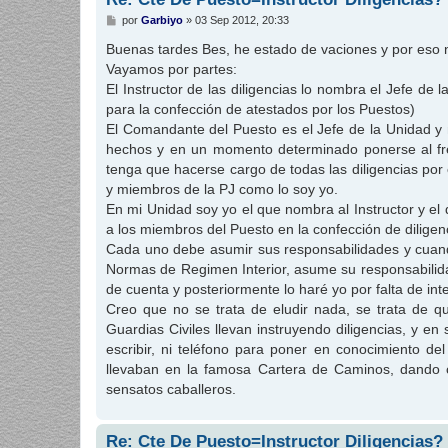
M
por
Garbiyo
»
03 Sep 2012, 20:33
e
n
Buenas tardes Bes, he estado de vaciones y por eso n
s
Vayamos por partes:
a
j
El Instructor de las diligencias lo nombra el Jefe de 
e
para la confección de atestados por los Puestos)
El Comandante del Puesto es el Jefe de la Unidad y 
hechos y en un momento determinado ponerse al fren
tenga que hacerse cargo de todas las diligencias por
y miembros de la PJ como lo soy yo.
En mi Unidad soy yo el que nombra al Instructor y el 
a los miembros del Puesto en la confección de diligen
Cada uno debe asumir sus responsabilidades y cuando
Normas de Regimen Interior, asume su responsabilidad
de cuenta y posteriormente lo haré yo por falta de int
Creo que no se trata de eludir nada, se trata de 
Guardias Civiles llevan instruyendo diligencias, y
escribir, ni teléfono para poner en conocimiento de
llevaban en la famosa Cartera de Caminos, dando 
sensatos caballeros.
Re: Cte De Puesto=Instructor Diligencias?