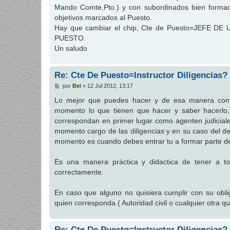
Mando Comte,Pto.) y con subordinados bien formad
objetivos marcados al Puesto.
Hay que cambiar el chip, Cte de Puesto=JEFE 
PUESTO.
Un saludo
Re: Cte De Puesto=Instructor Diligencias?
M
por
Bel
»
12 Jul 2012, 13:17
e
n
Lo mejor que puedes hacer y de esa manera conse
s
momento lo que tienen que hacer y saber hacerlo,
a
j
correspondan en primer lugar como agenten judiciale
e
momento cargo de las diligencias y en su caso del de
momento es cuando debes entrar tu a formar parte de
Es una manera práctica y didactica de tener a to
correctamente.
En caso que alguno no quisiera cumplir con su obli
quien corresponda ( Autoridad civil o cualquier otra 
Re: Cte De Puesto=Instructor Diligencias?