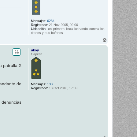
Mensajes:
6234
Registrado:
21 Nov 2005, 02:00
Ubicación:
en primera linea luchando contra los
tiranos y sus bufones
A
r
r
ukoy
i
Capitan
b
a
 patrulla X
mandante de
Mensajes:
133
Registrado:
13 Oct 2010, 17:39
 denuncias