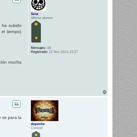
i
b
a
Sura
Alferez alumno
l ha subido
 el tiempo)
Mensajes:
10
Registrado:
12 Nov 2013, 22:27
nción mucha
A
r
r
i
b
a
 se para la
depeche
Coronel