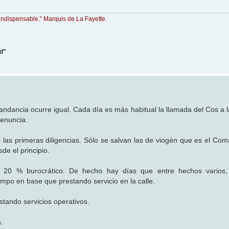
indispensable." Marquis de La Fayette.
ad"
dancia ocurre igual. Cada día es más habitual la llamada del Cos a la
denuncia.
e las primeras diligencias. Sólo se salvan las de viogén que es el Co
de el principio.
y 20 % burocrático. De hecho hay días que entre hechos varios,
mpo en base que prestando servicio en la calle.
ando servicios operativos.
.