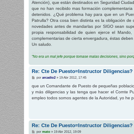
Atención), que están destinados en Seguridad Ciudad
a
j
que no han recibido mas formación complementaria que
e
detenidos. ¿Qué problema hay para que en un Puesto
Patrulla? Otra cosa bien distinta es la obligación 
novedades antes de mandarlas por SIGO sean superv
propia responsabilidad de quien ejerce el Mando,
complementarias de cierta envergadura, éstas deben
Un saludo.
"No era un mal jefe porque tomase malas decisiones, sino por
Re: Cte De Puesto=Instructor Diligencias?
M
por
arcadio2
»
19 Abr 2012, 17:45
e
n
que un Comandante de Puesto de pequeñas poblacione
s
y más diligencias y las tenga que hacer el Comte 
a
j
empleo todos somos agentes de la Autoridad, yo he pa
e
Re: Cte De Puesto=Instructor Diligencias?
M
por
mato
»
19 Abr 2012, 19:09