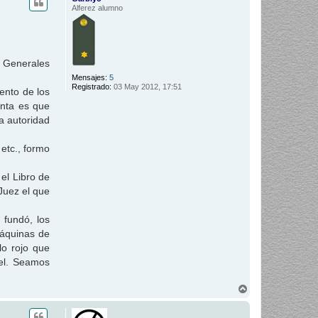
i
Alferez alumno
b
a
os Generales
Mensajes:
5
Registrado:
03 May 2012, 17:51
ento de los
inta es que
a autoridad
 etc., formo
el Libro de
Juez el que
 fundó, los
máquinas de
lo rojo que
tel. Seamos
A
r
r