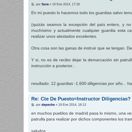
M
por
Sura
»
19 Ene 2014, 17:26
e
n
En mi puesto lo hacemos todo los guardias salvo tem
s
a
j
(quizás seamos la excepción del país entero, y no 
e
muchísimo y actualmente cualquier guardia esta cap
realizar unos atestados excelentes.
Otra cosa son las ganas de instruir que se tengan. D
Y si, no es de recibo dejar la demarcación sin patru
instrucción a posterior...
resultado: 12 guardias -1.600 diligencias por año... ha
Re: Cte De Puesto=Instructor Diligencias?
M
por
depeche
»
19 Ene 2014, 18:13
e
n
en muchos pueblos de madrid pasa lo mismo, una vez t
s
patrulla para realizar por dichos componentes los tram
a
j
e
saludos.