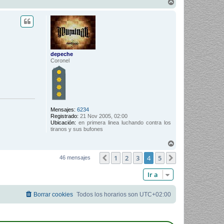
A
r
r
i
b
a
depeche
Coronel
Mensajes:
6234
Registrado:
21 Nov 2005, 02:00
Ubicación:
en primera linea luchando contra los
tiranos y sus bufones
A
r
1
2
3
4
5
r
Anterior
Siguiente
46 mensajes
i
b
Ir a
a
Borrar cookies
Todos los horarios son
UTC+02:00