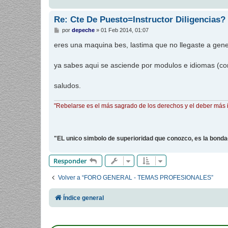
Re: Cte De Puesto=Instructor Diligencias?
M
por
depeche
»
01 Feb 2014, 01:07
e
n
eres una maquina bes, lastima que no llegaste a gene
s
a
j
ya sabes aqui se asciende por modulos e idiomas (co
e
saludos.
"Rebelarse es el más sagrado de los derechos y el deber más 
"EL unico simbolo de superioridad que conozco, es la bond
Responder
Volver a “FORO GENERAL - TEMAS PROFESIONALES”
Índice general