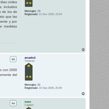
ias civiles
, incluidos
Mensajes:
29
o de los de
Registrado:
21 Nov 2009, 23:54
sto que las
mente y por
ar medidas
A
r
r
arcadio2
i
Teniente
b
a
to con 2000
temente del
Mensajes:
82
Registrado:
10 Sep 2009, 20:48
A
r
r
mato
i
Capitan
b