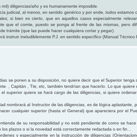
s mil) diligencias/año y es humanamente imposible.
cía judicial, al menos, en sentido genérico y por ende, todos estamos 
ciales; si bien es cierto, que en aquellos casos especialmente releva
te que el comte, puesto se ponga al frente de las mismas, pero di
s de trámite (que las puede hacer cualquiera cortar y pegar).
rá instruir ineludiblemente P.J. en sentido específico (Manual Técnico P
as se ponen a su disposición, no quiere decir que el Superior tenga qu
te. , Capitán , Tte, etc, también tendrían que hacerlo. Lo que quiere 
 el superior quiere se hará cargo de las diligencias, si quiere ordena
ad nombrará al Instructor de las diligencias, es de lógica aplastante,
hacer cualquier superior (hasta el General) que apareciera por el Pu
ntienda de su responsabilidad y no esté pendiente de como se hac
 los plazos o si la novedad está correctamente redactada o en fin...
rdenes y especialmente en la instrucción de diligencias (Orientacione