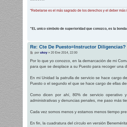
"Rebelarse es el más sagrado de los derechos y el deber más 
"EL unico simbolo de superioridad que conozco, es la bond
Re: Cte De Puesto=Instructor Diligencias?
M
por
ukoy
»
20 Ene 2014, 22:00
e
n
Por lo que yo conozco, en la demarcación de mi Coman
s
para que se desplace a su Puesto para recoger una 
a
j
e
En mi Unidad la patrulla de servicio se hace cargo d
Puesto o el segundo el que se hace cargo de ellas des
Como dicen por ahí, 80% de servicio operativo 
administrativas y denuncias penales, me paso más tie
Cada vez somos menos y estamos menos tiempo prest
En fin, la cuadratura del círculo en versión Benemérita