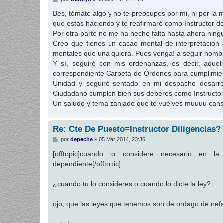
e
n
Bes, tómate algo y no te preocupes por mi, ni por la 
s
que estás haciendo y te reafirmaré como Instructor d
a
j
Por otra parte no me ha hecho falta hasta ahora ningun
e
Creo que tienes un cacao mental de interpretación 
mentales que una quiera. Pues venga! a seguir hombr
Y sí, seguiré con mis ordenanzas, es decir, aque
correspondiente Carpeta de Órdenes para cumplimien
Unidad y seguiré sentado en mi despacho desarroll
Ciudadano cumplen bien sus deberes como Instructor
Un saludo y tema zanjado que te vuelves muuuu cans
Re: Cte De Puesto=Instructor Diligencias?
M
por
depeche
»
05 Mar 2014, 23:36
e
n
[offtopic]cuando lo considere necesario en l
s
dependiente[/offtopic]
a
j
e
¿cuando tu lo consideres o cuando lo dicte la ley?
ojo, que las leyes que tenemos son de ordago de nefa