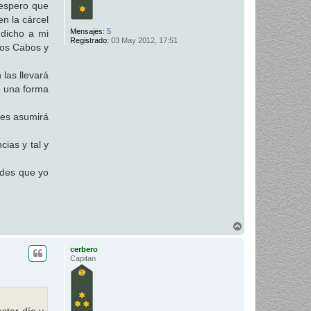
 espero que
en la cárcel
Mensajes:
5
 dicho a mi
Registrado:
03 May 2012, 17:51
los Cabos y
 las llevará
e una forma
pues asumirá
ias y tal y
ades que yo
A
r
r
cerbero
i
Capitan
b
a