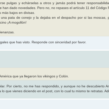
rse pulgas y echárselas a otros y jamás podrá tener responsabilid
le han dado novedades. Pero no, no repases el artículo 11 del Código 
s más bajos en divisas.
na pata de conejo y la dejaba en el despacho por si las moscas, 
ecino ¡A mogollón!
denanzas.
ales que has visto. Responde con sinceridad por favor.
América que ya llegaron los vikingos y Colón.
blar. Por cierto, no me has respondido, y aunque no he descubierto A
 lo que vienes diciendo en el post, con lo cual tu mismo te retratas. Ad