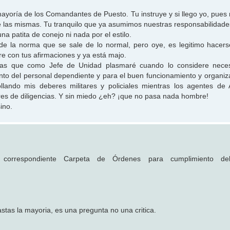
mayoría de los Comandantes de Puesto. Tu instruye y si llego yo, pues 
e las mismas. Tu tranquilo que ya asumimos nuestras responsabilidade
a patita de conejo ni nada por el estilo.
de la norma que se sale de lo normal, pero oye, es legitimo hacers
e con tus afirmaciones y ya está majo.
llas que como Jefe de Unidad plasmaré cuando lo considere neces
to del personal dependiente y para el buen funcionamiento y organiz
ando mis deberes militares y policiales mientras los agentes de 
es de diligencias. Y sin miedo ¿eh? ¡que no pasa nada hombre!
ino.
a correspondiente Carpeta de Órdenes para cumplimiento de
stas la mayoria, es una pregunta no una critica.