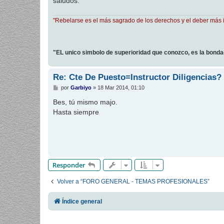
saludos.
"Rebelarse es el más sagrado de los derechos y el deber más 
"EL unico simbolo de superioridad que conozco, es la bond
Re: Cte De Puesto=Instructor Diligencias?
M
por
Garbiyo
»
18 Mar 2014, 01:10
e
n
Bes, tú mismo majo.
s
Hasta siempre
a
j
e
Responder
Volver a “FORO GENERAL - TEMAS PROFESIONALES”
Índice general