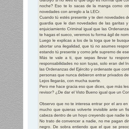
Garbiyo si no lees lo que digo es normal que con
e
noche? Eso te lo sacas de la manga como otras
novedades con arreglo a la LECr.
Cuando tú estés presente y te den novedades de l
guardia que le dan novedades de las garitas y 
enjuiciamiento Criminal igual que las Ordenanza
te hagas el sueco, veremos tu forma ágil de nombr
Luego le explicas a los de la toga que te busque
abortar una ilegalidad, que tú no asumes responsa
estando tú presente y como jefe supremo de ese
Más te vale a ti, que sepas llevar tu respon
responsabilidades no son tuyas, solo eran del In
las Ordenanzas del Ejército y ordenaste que conti
personas que nunca debieron entrar privados de 
Lejos llegarás, con mucha suerte.
Pero me hace gracia eso que dices, que más les
revisor? ¿De dar el Visto Bueno igual que un Coron
Observo que no te interesa entrar por el aro e
mucho que quieras volverte invisible ante un f
cabeza dentro de un hoyo creyendo que nadie lo di
No trato de convencer a nadie, no me pagan dine
negro. De sobra entiendo que el que se preo