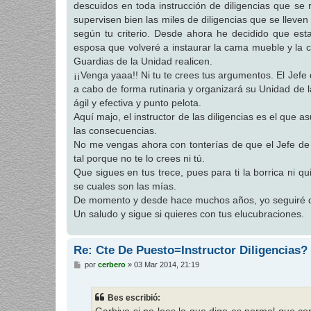
descuidos en toda instrucción de diligencias que s
a
j
supervisen bien las miles de diligencias que se lleven
e
según tu criterio. Desde ahora he decidido que est
esposa que volveré a instaurar la cama mueble y la co
Guardias de la Unidad realicen.
¡¡Venga yaaa!! Ni tu te crees tus argumentos. El Jefe 
a cabo de forma rutinaria y organizará su Unidad de
ágil y efectiva y punto pelota.
Aquí majo, el instructor de las diligencias es el que 
las consecuencias.
No me vengas ahora con tonterías de que el Jefe de la
tal porque no te lo crees ni tú.
Que sigues en tus trece, pues para ti la borrica ni 
se cuales son las mías.
De momento y desde hace muchos años, yo seguiré dici
Un saludo y sigue si quieres con tus elucubraciones.
Re: Cte De Puesto=Instructor Diligencias?
M
por
cerbero
»
03 Mar 2014, 21:19
e
n
s
Bes escribió:
a
j