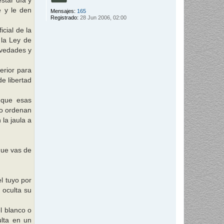
star día y
e y le den
Mensajes:
165
Registrado:
28 Jun 2006, 02:00
cial de la
 la Ley de
ovedades y
erior para
de libertad
z que esas
mo ordenan
 la jaula a
que vas de
l tuyo por
 oculta su
l blanco o
lta en un