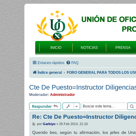
INICIO
NOTICIAS
PRENSA
Enlaces rápidos
FAQ
Índice general
FORO GENERAL PARA TODOS LOS US
Cte De Puesto=Instructor Diligencia
Moderador:
Administrador
Responder
Re: Cte De Puesto=Instructor Diligen
M
por
Garbiyo
»
25 Feb 2014, 21:10
e
n
Querido bes, según tu afirmación, los jefes de Un
s