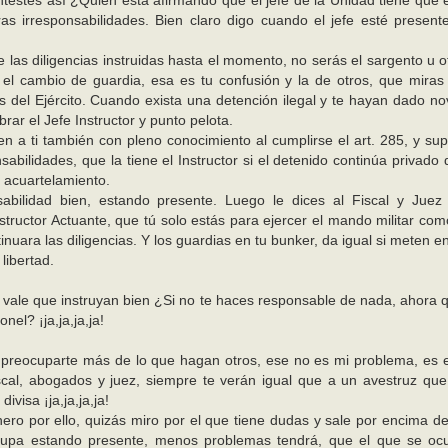
testes así ¿Quién está afirmando que el jefe de la Unidad tiene que e
 irresponsabilidades. Bien claro digo cuando el jefe esté present
as diligencias instruidas hasta el momento, no serás el sargento u ofi
el cambio de guardia, esa es tu confusión y la de otros, que miras
s del Ejército. Cuando exista una detención ilegal y te hayan dado n
ar el Jefe Instructor y punto pelota.
n a ti también con pleno conocimiento al cumplirse el art. 285, y sup
bilidades, que la tiene el Instructor si el detenido continúa privado 
 acuartelamiento.
sabilidad bien, estando presente. Luego le dices al Fiscal y Jue
structor Actuante, que tú solo estás para ejercer el mando militar co
nuara las diligencias. Y los guardias en tu bunker, da igual si meten en
libertad.
 vale que instruyan bien ¿Si no te haces responsable de nada, ahora 
el? ¡ja,ja,ja,ja!
n preocuparte más de lo que hagan otros, ese no es mi problema, es e
iscal, abogados y juez, siempre te verán igual que a un avestruz que
visa ¡ja,ja,ja,ja!
ro por ello, quizás miro por el que tiene dudas y sale por encima de
cupa estando presente, menos problemas tendrá, que el que se ocu