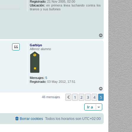
Registrado:
21 Nov 2005, 02:00
Ubicación:
en primera linea luchando contra los
tiranos y sus bufones
A
r
r
Garbiyo
i
Alferez alumno
b
a
Mensajes:
5
Registrado:
03 May 2012, 17:51
A
r
1
2
3
4
5
r
Anterior
46 mensajes
i
b
Ir a
a
Borrar cookies
Todos los horarios son
UTC+02:00