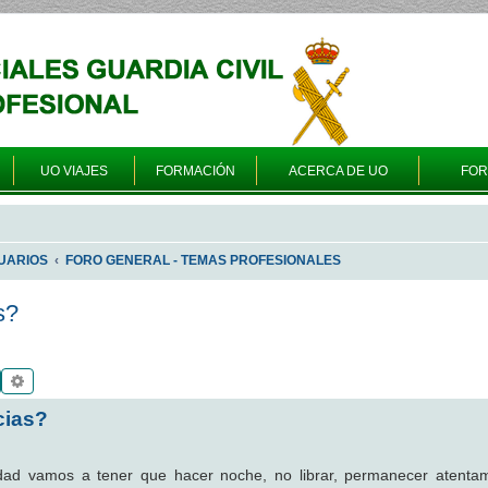
UO VIAJES
FORMACIÓN
ACERCA DE UO
FO
UARIOS
FORO GENERAL - TEMAS PROFESIONALES
s?
Buscar
Búsqueda avanzada
cias?
idad vamos a tener que hacer noche, no librar, permanecer atenta