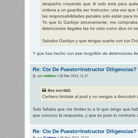
despacho creyendo que él solo está para quita
ordena a un guardia ser Instructor, una vez que 
las responsabilidades penales solo están para lo
Yo que tú Garbiyo sinceramente, me compraba u
detenciones ilegales las he visto como dice mi v
Saludos Garbiyo y que tengas suerte con tus Or
Y que has hecho con ese mogollón de detenciones ileg
Re: Cte De Puesto=Instructor Diligencias?
M
por
cerbero
»
05 Mar 2014, 11:17
e
n
s
Bes escribió:
a
j
Cerbero limítate al post y no vengas a descubrir 
e
Solo faltaba que me limites tu a lo que tengo que ha
que conozco la respuesta, y que es justo lo contrario a
Re: Cte De Puesto=Instructor Diligencias?
M
por
Garbiyo
»
05 Mar 2014, 22:01