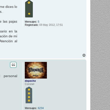
a
me dices lo
s.
e las pajas
Mensajes:
5
Registrado:
03 May 2012, 17:51
ario en la
ación de mi
Atención al
A
r
r
i
b
a
l personal
depeche
Coronel
Mensajes:
6234