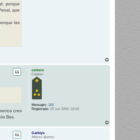
ad, porque
Penal, que
porque las
A
r
r
cerbero
i
Capitan
b
a
Mensajes:
165
Registrado:
28 Jun 2006, 02:00
merica creo
iós Bes.
A
r
r
Garbiyo
i
Alferez alumno
b