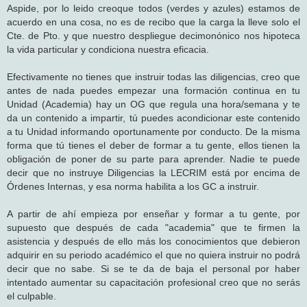
n
Aspide, por lo leido creoque todos (verdes y azules) estamos de
s
acuerdo en una cosa, no es de recibo que la carga la lleve solo el
a
j
Cte. de Pto. y que nuestro despliegue decimonónico nos hipoteca
e
la vida particular y condiciona nuestra eficacia.
Efectivamente no tienes que instruir todas las diligencias, creo que
antes de nada puedes empezar una formación continua en tu
Unidad (Academia) hay un OG que regula una hora/semana y te
da un contenido a impartir, tú puedes acondicionar este contenido
a tu Unidad informando oportunamente por conducto. De la misma
forma que tú tienes el deber de formar a tu gente, ellos tienen la
obligación de poner de su parte para aprender. Nadie te puede
decir que no instruye Diligencias la LECRIM está por encima de
Órdenes Internas, y esa norma habilita a los GC a instruir.
A partir de ahí empieza por enseñar y formar a tu gente, por
supuesto que después de cada "academia" que te firmen la
asistencia y después de ello más los conocimientos que debieron
adquirir en su periodo académico el que no quiera instruir no podrá
decir que no sabe. Si se te da de baja el personal por haber
intentado aumentar su capacitación profesional creo que no serás
el culpable.