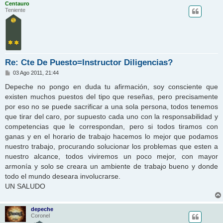
Centauro
Teniente
Re: Cte De Puesto=Instructor Diligencias?
M
03 Ago 2011, 21:44
e
n
Depeche no pongo en duda tu afirmación, soy consciente que
s
existen muchos puestos del tipo que reseñas, pero precisamente
a
j
por eso no se puede sacrificar a una sola persona, todos tenemos
e
que tirar del caro, por supuesto cada uno con la responsabilidad y
competencias que le correspondan, pero si todos tiramos con
ganas y en el horario de trabajo hacemos lo mejor que podamos
nuestro trabajo, procurando solucionar los problemas que esten a
nuestro alcance, todos viviremos un poco mejor, con mayor
armonía y solo se creara un ambiente de trabajo bueno y donde
todo el mundo deseara involucrarse.
UN SALUDO
depeche
Coronel