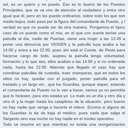
sol, es un quiero y no puedo. Eso es lo bueno de los Puestos
Principales, que se va uno de atención al ciudadano y entra otro
igual que él, pero en los puesto ordinarios, sobre todo los que son
medio-bajos, todo pasa por la figura del comandante de Puesto, y l
verdad es que no puede ser de otra manera. Pongamos el típico
caso de un puesto como el mio, en el que con suerte tenías una
patrulla al día, nadie de Puertas, viene una mujer a las 13.45 a
poner una denuncia por VIOGEN y la patrulla tuya acaba a las
14.00 y entra a las 22.00, pues ahí está el Comte. de Pesto para
hacerse cargo de todo, auqneu la patrulla tenga voluntadad,
formación y lo que sea, ellos acaban a las 14.00 y si no ordenada
nada, hasta las 22.00. Además que llegado el caso hay que
coordinar patrullas de custodia, traer mamparas, que en todos los
sitios no hay, quedar con el juzgado, poner patrulla para eñ
traslado y un largo etc., que los Guardias, qunque sepan, estando
el comandante de Puesto no lo van a hacer, vamos yo no permitía
que lo hiciesen, para eso estaba yo. Lo malo es un día y otro día y
otro dí y la mujer hasta los cataplines de la situación, pero bueno
no hay nadie que venga a hacerte el relevo. Encima si alguno de
los Guardias lo da de baja el médico, pues nada que salga el
Sargento sino esa noche no hay nadie en el núcleo operativo.
Todo se resume en que mientras no exista una reorganización