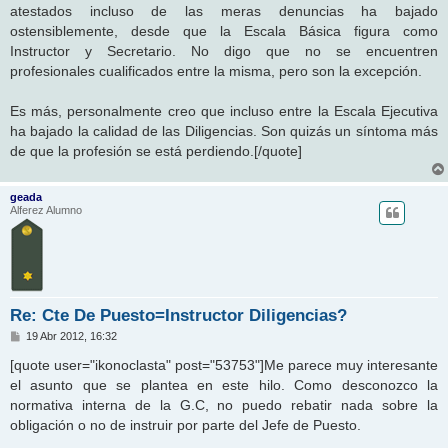
atestados incluso de las meras denuncias ha bajado
ostensiblemente, desde que la Escala Básica figura como
Instructor y Secretario. No digo que no se encuentren
profesionales cualificados entre la misma, pero son la excepción.
Es más, personalmente creo que incluso entre la Escala Ejecutiva
ha bajado la calidad de las Diligencias. Son quizás un síntoma más
de que la profesión se está perdiendo.[/quote]
geada
Alferez Alumno
Re: Cte De Puesto=Instructor Diligencias?
M
19 Abr 2012, 16:32
e
n
[quote user="ikonoclasta" post="53753"]Me parece muy interesante
s
el asunto que se plantea en este hilo. Como desconozco la
a
j
normativa interna de la G.C, no puedo rebatir nada sobre la
e
obligación o no de instruir por parte del Jefe de Puesto.