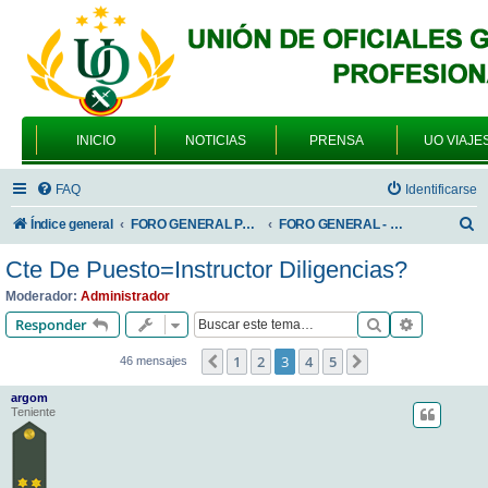
INICIO
NOTICIAS
PRENSA
UO VIAJE
FAQ
Identificarse
B
Índice general
FORO GENERAL PARA TODOS LOS USUARIOS
FORO GENERAL - TEMAS PROFESIONALES
u
Cte De Puesto=Instructor Diligencias?
s
Moderador:
Administrador
c
Buscar
Búsqueda 
Responder
a
1
2
3
4
5
Anterior
Siguiente
46 mensajes
r
argom
Teniente