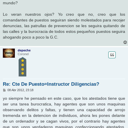
mundo?
Lo veran nuestros ojos? Yo creo que no, creo que los
comandantes de puestos seguiran siendo molestados para recojer
denuncias, las patrullas de prevencion se les seguira quitando de
las calles y la burocracia de todos estos pequeños puestos seguira
ahogando poco a poco la G.C.
depeche
Coronel
Re: Cte De Puesto=Instructor Diligencias?
M
08 Abr 2012, 23:18
e
n
yo siempre he pensado en este caso, que los atestados tiene que
s
ser una tarea burocratica, hay agentes que son unos maquinas
a
j
observando delitos y faltas, y tienen una capacidad de arrojo
e
tremenda en la detencion de individuos, ahora les pones delante
de un ordenador y se cagan vivos, por el contrario hay agentes
que son unos verdaderos maquinas confeccionando atestados,