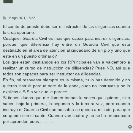
M
03 Ago 2011, 18:32
e
n
El comte de puesto debe ser el instructor de las diligencias cuando
s
lo crea oportuno.
a
j
Cualquier Guardia Civil es más que capaz para instruir diligencias,
e
porque, qué diferencia hay entre un Guardia Civil que está
destinado en el área de atención al ciudadano de un p.p y uno que
esté en un puesto ordinario?
Los que están destiandos en los P.Principales van a Valdemoro a
realizar un curso de instrucción de diligencias? Pues NO, así que
todos son capaces para ser instructor de diligencias.
En fin, mi respuesta siempre es la misma, tu lo has detenido y no
quieres instruir porque note da la gana, pues no instruyas y se lo
explicas a S.S a ver que le parece.
Si tienen dudas que me llamen todoas la veces que quieran, sino
saben bajo la primera, la segunda y la tercera vez, pero cuando
instruyo el Guardia Civil que no sabía se queda a mi lado para que
se quede con el cante. Cuando van cuatro y no se ha preocupado
por aprender, pues.............