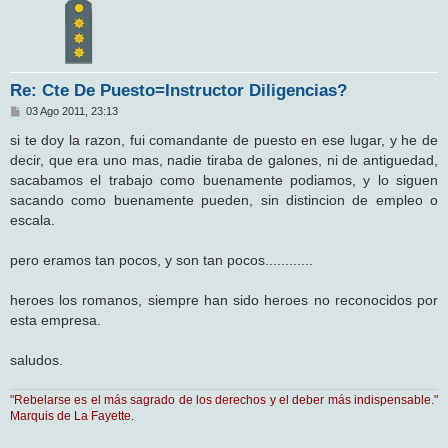
Re: Cte De Puesto=Instructor Diligencias?
M
03 Ago 2011, 23:13
e
n
si te doy la razon, fui comandante de puesto en ese lugar, y he de
s
decir, que era uno mas, nadie tiraba de galones, ni de antiguedad,
a
j
sacabamos el trabajo como buenamente podiamos, y lo siguen
e
sacando como buenamente pueden, sin distincion de empleo o
escala.
pero eramos tan pocos, y son tan pocos............
heroes los romanos, siempre han sido heroes no reconocidos por
esta empresa.
saludos.
"Rebelarse es el más sagrado de los derechos y el deber más indispensable."
Marquis de La Fayette.