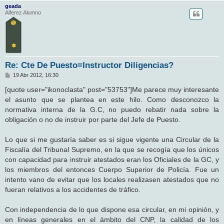
geada
Alferez Alumno
Re: Cte De Puesto=Instructor Diligencias?
M
19 Abr 2012, 16:30
e
n
[quote user="ikonoclasta" post="53753"]Me parece muy interesante
s
el asunto que se plantea en este hilo. Como desconozco la
a
j
normativa interna de la G.C, no puedo rebatir nada sobre la
e
obligación o no de instruir por parte del Jefe de Puesto.
Lo que si me gustaría saber es si sigue vigente una Circular de la
Fiscalía del Tribunal Supremo, en la que se recogía que los únicos
con capacidad para instruir atestados eran los Oficiales de la GC, y
los miembros del entonces Cuerpo Superior de Policía. Fue un
intento vano de evitar que los locales realizasen atestados que no
fueran relativos a los accidentes de tráfico.
Con independencia de lo que dispone esa circular, en mi opinión, y
en líneas generales en el ámbito del CNP, la calidad de los