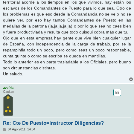
territorial acorde a los tiempos en los que vivimos, hay están los
esclavos de los Comandantes de Puesto para lo que sea. Otro de
los problemas es que eso desde la Comandancia no se ve o no se
quiere ver, por eso hay tantos Comandantes de Puesto en las
medallas de la patrona (ja,ja,ja,ja,ja) o por lo que sea no caes bien
y fuera productiviada y resulta que todo quisqui cobra más que tu.
Ojo que en esta empresa hay gente que vive bien cualquier lugar
de España, con independencia de la carga de trabajo, por se la
repampinfla todo un poco, pero como seas un poco responsable,
cunta quinte o como se escriba se queda en mantillas.
Todo lo anterior es en parte trasladable a los Oficiales, pero bueno
son circunstancias distintas.
Un saludo.
avefria
Capitan
Re: Cte De Puesto=Instructor Diligencias?
M
04 Ago 2011, 14:04
e