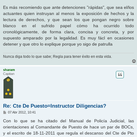
Es más recomiendo que ante detenciones "rápidas", que sea el/los
actuantes quien instruyan al menos la exposición de hechos y la
lectura de derechos, y que sean los que pongan negro sobre
blanco en el sufrido papel cómo ha ocurrido todo
cronológicamente, de forma clara, concisa y concreta, y por
supuesto amparado por la legalidad. Es muy fácl en ocasiones
detener y que otro lo explique porque yo sigo de patrulla
Nunca diga todo lo que sabe; Regla para tener éxito en esta vida.
sharam
Capitan
Re: Cte De Puesto=Instructor Diligencias?
M
07 Abr 2012, 10:41
e
n
Con lo que se ha citado del Manual de Policía Judicial, las
s
orientaciones al Comandante de Puesto de hace un par de BOCs,
a
j
y el escrito de 18-11-2011 que regula el descanso del Cte de Pto
e