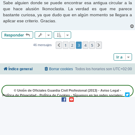
Sabe alguien donde se puede encontrar esa antigua circular a la
que hace alusión Ikonoclasta. La verdad es que me parece
bastante curiosa, ya que dudo que en algún momento se llegara a
aplicar ese criterio. Gracias.
Responder
1
2
3
4
5
Anterior
Siguiente
46 mensajes
Ir a
Índice general
Borrar cookies
Todos los horarios son
UTC+02:00
© Unión de Oficiales Guardia Civil Profesional (2013) -
Aviso Legal
-
Política de Privacidad
-
Política de Cookies
- Síguenos en las redes sociales: