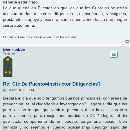
debería estar claro.
Lo que queda en Puestos en que los que los Guardias no estén
acostumbrados a instruir diligencias es enseñarles, y exigirles,
prestándoles apoyo y asesoramiento decreciente hasta que tengan
cierta autonomía.
El Sentido Común es el menos común de los sentidos.
john_macklein
Teniente
Re: Cte De Puesto=Instructor Diligencias?
M
08 Abr 2012, 19:14
e
n
Llegara el dia que solo tengamos puestos principales, con areas de
s
prevencion, at. al ciudadano e investigacion? Llegara el dia que las
a
j
patrullas, no tengan que venir al puesto y dejar la calle con otra
e
patrulla menos, para recojer una perdida de DNI? Llegara el dia
que cada componente de un puesto, tenga una funcion bien
definida y no seamos el cuerpo policial mas desorganizado del