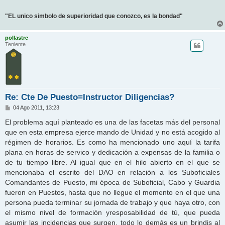
"EL unico simbolo de superioridad que conozco, es la bondad"
pollastre
Teniente
Re: Cte De Puesto=Instructor Diligencias?
M
04 Ago 2011, 13:23
e
n
El problema aquí planteado es una de las facetas más del personal
s
que en esta empresa ejerce mando de Unidad y no está acogido al
a
j
régimen de horarios. Es como ha mencionado uno aquí la tarifa
e
plana en horas de servico y dedicación a expensas de la familia o
de tu tiempo libre. Al igual que en el hilo abierto en el que se
mencionaba el escrito del DAO en relación a los Suboficiales
Comandantes de Puesto, mi época de Suboficial, Cabo y Guardia
fueron en Puestos, hasta que no llegue el momento en el que una
persona pueda terminar su jornada de trabajo y que haya otro, con
el mismo nivel de formación yresposabilidad de tú, que pueda
asumir las incidencias que surgen, todo lo demás es un brindis al