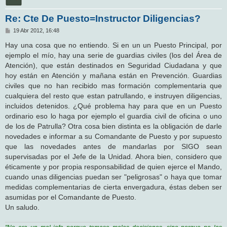
Re: Cte De Puesto=Instructor Diligencias?
M
19 Abr 2012, 16:48
e
n
Hay una cosa que no entiendo. Si en un un Puesto Principal, por
s
ejemplo el mío, hay una serie de guardias civiles (los del Área de
a
j
Atención), que están destinados en Seguridad Ciudadana y que
e
hoy están en Atención y mañana están en Prevención. Guardias
civiles que no han recibido mas formación complementaria que
cualquiera del resto que estan patrullando, e instruyen diligencias,
incluidos detenidos. ¿Qué problema hay para que en un Puesto
ordinario eso lo haga por ejemplo el guardia civil de oficina o uno
de los de Patrulla? Otra cosa bien distinta es la obligación de darle
novedades e informar a su Comandante de Puesto y por supuesto
que las novedades antes de mandarlas por SIGO sean
supervisadas por el Jefe de la Unidad. Ahora bien, considero que
éticamente y por propia responsabilidad de quien ejerce el Mando,
cuando unas diligencias puedan ser "peligrosas" o haya que tomar
medidas complementarias de cierta envergadura, éstas deben ser
asumidas por el Comandante de Puesto.
Un saludo.