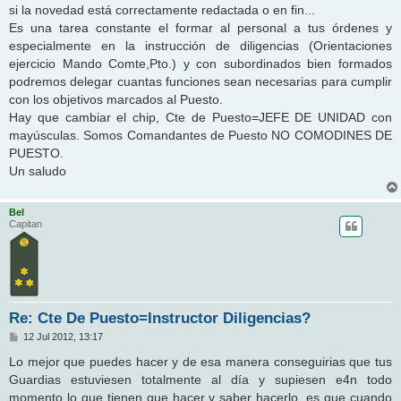
si la novedad está correctamente redactada o en fin...
Es una tarea constante el formar al personal a tus órdenes y
especialmente en la instrucción de diligencias (Orientaciones
ejercicio Mando Comte,Pto.) y con subordinados bien formados
podremos delegar cuantas funciones sean necesarias para cumplir
con los objetivos marcados al Puesto.
Hay que cambiar el chip, Cte de Puesto=JEFE DE UNIDAD con
mayúsculas. Somos Comandantes de Puesto NO COMODINES DE
PUESTO.
Un saludo
Bel
Capitan
Re: Cte De Puesto=Instructor Diligencias?
M
12 Jul 2012, 13:17
e
n
Lo mejor que puedes hacer y de esa manera conseguirias que tus
s
Guardias estuviesen totalmente al día y supiesen e4n todo
a
j
momento lo que tienen que hacer y saber hacerlo, es que cuando