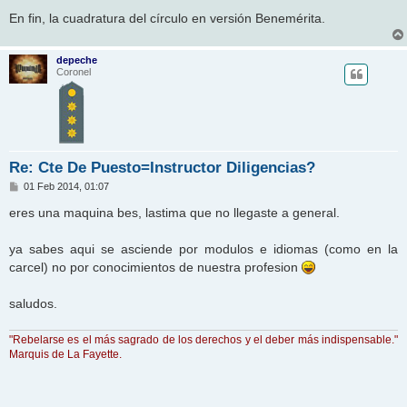
En fin, la cuadratura del círculo en versión Benemérita.
depeche
Coronel
Re: Cte De Puesto=Instructor Diligencias?
M
01 Feb 2014, 01:07
e
n
eres una maquina bes, lastima que no llegaste a general.
s
a
j
ya sabes aqui se asciende por modulos e idiomas (como en la
e
carcel) no por conocimientos de nuestra profesion
saludos.
"Rebelarse es el más sagrado de los derechos y el deber más indispensable."
Marquis de La Fayette.