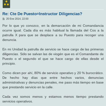
Re: Cte De Puesto=Instructor Diligencias?
M
20 Ene 2014, 22:00
e
n
Por lo que yo conozco, en la demarcación de mi Comandancia
s
ocurre igual. Cada día es más habitual la llamada del Cos a la
a
j
patrulla X para que se desplace a su Puesto para recoger una
e
denuncia.
En mi Unidad la patrulla de servicio se hace cargo de las primeras
diligencias. Sólo se salvan las de viogén que es el Comandante de
Puesto o el segundo el que se hace cargo de ellas desde el
principio.
Como dicen por ahí, 80% de servicio operativo y 20 % burocrático.
De hecho hay días que entre hechos varios, denuncias
administrativas y denuncias penales, me paso más tiempo en base
que prestando servicio en la calle.
Cada vez somos menos y estamos menos tiempo prestando
servicios operativos.