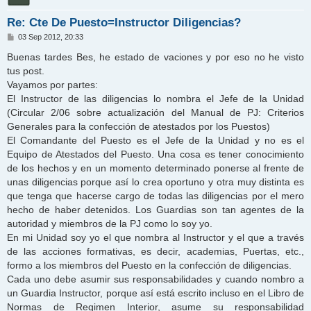
Re: Cte De Puesto=Instructor Diligencias?
M
03 Sep 2012, 20:33
e
n
Buenas tardes Bes, he estado de vaciones y por eso no he visto
s
tus post.
a
j
Vayamos por partes:
e
El Instructor de las diligencias lo nombra el Jefe de la Unidad
(Circular 2/06 sobre actualización del Manual de PJ: Criterios
Generales para la confección de atestados por los Puestos)
El Comandante del Puesto es el Jefe de la Unidad y no es el
Equipo de Atestados del Puesto. Una cosa es tener conocimiento
de los hechos y en un momento determinado ponerse al frente de
unas diligencias porque así lo crea oportuno y otra muy distinta es
que tenga que hacerse cargo de todas las diligencias por el mero
hecho de haber detenidos. Los Guardias son tan agentes de la
autoridad y miembros de la PJ como lo soy yo.
En mi Unidad soy yo el que nombra al Instructor y el que a través
de las acciones formativas, es decir, academias, Puertas, etc.,
formo a los miembros del Puesto en la confección de diligencias.
Cada uno debe asumir sus responsabilidades y cuando nombro a
un Guardia Instructor, porque así está escrito incluso en el Libro de
Normas de Regimen Interior, asume su responsabilidad