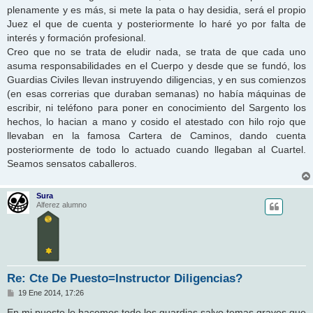
plenamente y es más, si mete la pata o hay desidia, será el propio
Juez el que de cuenta y posteriormente lo haré yo por falta de
interés y formación profesional.
Creo que no se trata de eludir nada, se trata de que cada uno
asuma responsabilidades en el Cuerpo y desde que se fundó, los
Guardias Civiles llevan instruyendo diligencias, y en sus comienzos
(en esas correrias que duraban semanas) no había máquinas de
escribir, ni teléfono para poner en conocimiento del Sargento los
hechos, lo hacian a mano y cosido el atestado con hilo rojo que
llevaban en la famosa Cartera de Caminos, dando cuenta
posteriormente de todo lo actuado cuando llegaban al Cuartel.
Seamos sensatos caballeros.
Sura
Alferez alumno
Re: Cte De Puesto=Instructor Diligencias?
M
19 Ene 2014, 17:26
e
n
En mi puesto lo hacemos todo los guardias salvo temas graves que