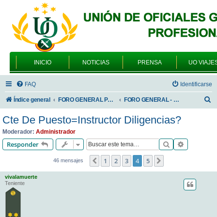
INICIO
NOTICIAS
PRENSA
UO VIAJE
FAQ
Identificarse
B
Índice general
FORO GENERAL PARA TODOS LOS USUARIOS
FORO GENERAL - TEMAS PROFESIONALES
u
Cte De Puesto=Instructor Diligencias?
s
Moderador:
Administrador
c
Buscar
Búsqueda 
Responder
a
1
2
3
4
5
Anterior
Siguiente
46 mensajes
r
vivalamuerte
Teniente