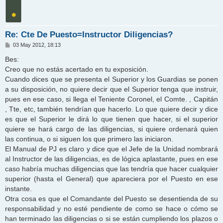
Re: Cte De Puesto=Instructor Diligencias?
M
03 May 2012, 18:13
e
n
Bes:
s
Creo que no estás acertado en tu exposición.
a
j
Cuando dices que se presenta el Superior y los Guardias se ponen
e
a su disposición, no quiere decir que el Superior tenga que instruir,
pues en ese caso, si llega el Teniente Coronel, el Comte. , Capitán
, Tte, etc, también tendrían que hacerlo. Lo que quiere decir y dice
es que el Superior le dirá lo que tienen que hacer, si el superior
quiere se hará cargo de las diligencias, si quiere ordenará quien
las continua, o si siguen los que primero las iniciaron.
El Manual de PJ es claro y dice que el Jefe de la Unidad nombrará
al Instructor de las diligencias, es de lógica aplastante, pues en ese
caso habría muchas diligencias que las tendría que hacer cualquier
superior (hasta el General) que apareciera por el Puesto en ese
instante.
Otra cosa es que el Comandante del Puesto se desentienda de su
responsabilidad y no esté pendiente de como se hace o cómo se
han terminado las diligencias o si se están cumpliendo los plazos o