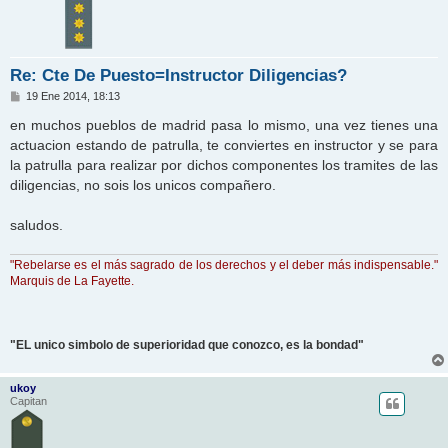
Re: Cte De Puesto=Instructor Diligencias?
M
19 Ene 2014, 18:13
e
n
en muchos pueblos de madrid pasa lo mismo, una vez tienes una
s
actuacion estando de patrulla, te conviertes en instructor y se para
a
j
la patrulla para realizar por dichos componentes los tramites de las
e
diligencias, no sois los unicos compañero.
saludos.
"Rebelarse es el más sagrado de los derechos y el deber más indispensable."
Marquis de La Fayette.
"EL unico simbolo de superioridad que conozco, es la bondad"
ukoy
Capitan