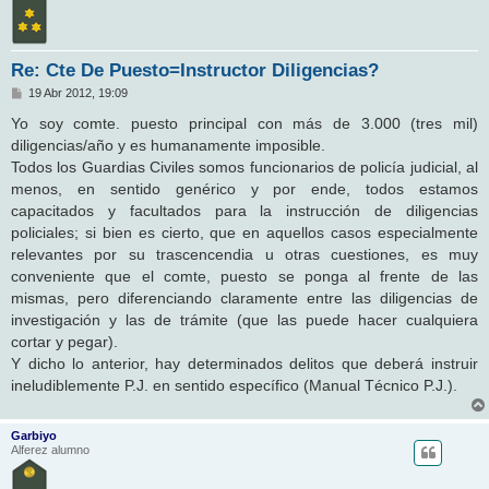
Re: Cte De Puesto=Instructor Diligencias?
M
19 Abr 2012, 19:09
e
n
Yo soy comte. puesto principal con más de 3.000 (tres mil)
s
diligencias/año y es humanamente imposible.
a
j
Todos los Guardias Civiles somos funcionarios de policía judicial, al
e
menos, en sentido genérico y por ende, todos estamos
capacitados y facultados para la instrucción de diligencias
policiales; si bien es cierto, que en aquellos casos especialmente
relevantes por su trascencendia u otras cuestiones, es muy
conveniente que el comte, puesto se ponga al frente de las
mismas, pero diferenciando claramente entre las diligencias de
investigación y las de trámite (que las puede hacer cualquiera
cortar y pegar).
Y dicho lo anterior, hay determinados delitos que deberá instruir
ineludiblemente P.J. en sentido específico (Manual Técnico P.J.).
Garbiyo
Alferez alumno