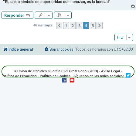
"EL unico simbolo de superioridad que conozco, es la bondad"
Responder
1
2
3
4
5
Anterior
Siguiente
46 mensajes
Ir a
Índice general
Borrar cookies
Todos los horarios son
UTC+02:00
© Unión de Oficiales Guardia Civil Profesional (2013) -
Aviso Legal
-
Política de Privacidad
-
Política de Cookies
- Síguenos en las redes sociales: