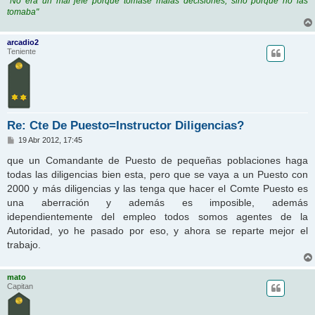
"No era un mal jefe porque tomase malas decisiones, sino porque no las
tomaba"
arcadio2
Teniente
Re: Cte De Puesto=Instructor Diligencias?
M
19 Abr 2012, 17:45
e
n
que un Comandante de Puesto de pequeñas poblaciones haga
s
todas las diligencias bien esta, pero que se vaya a un Puesto con
a
j
2000 y más diligencias y las tenga que hacer el Comte Puesto es
e
una aberración y además es imposible, además
idependientemente del empleo todos somos agentes de la
Autoridad, yo he pasado por eso, y ahora se reparte mejor el
trabajo.
mato
Capitan