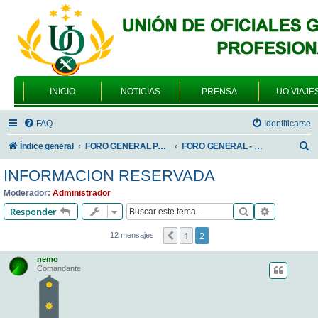
INICIO
NOTICIAS
PRENSA
UO VIAJE
FAQ
Identificarse
B
Índice general
FORO GENERAL PARA TODOS LOS USUARIOS
FORO GENERAL - TEMAS PROFESIONALES
u
INFORMACION RESERVADA
s
Moderador:
Administrador
c
Buscar
Búsqueda 
Responder
a
1
2
Anterior
12 mensajes
r
nemo
Comandante