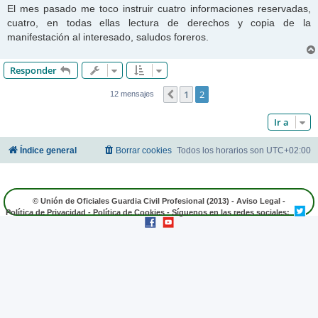
n
El mes pasado me toco instruir cuatro informaciones reservadas,
s
cuatro, en todas ellas lectura de derechos y copia de la
a
j
manifestación al interesado, saludos foreros.
e
Responder
1
2
Anterior
12 mensajes
Ir a
Índice general
Borrar cookies
Todos los horarios son
UTC+02:00
© Unión de Oficiales Guardia Civil Profesional (2013) -
Aviso Legal
-
Política de Privacidad
-
Política de Cookies
- Síguenos en las redes sociales: