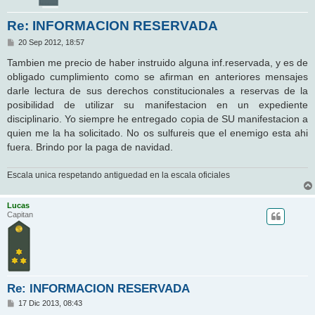
Re: INFORMACION RESERVADA
M
20 Sep 2012, 18:57
e
n
Tambien me precio de haber instruido alguna inf.reservada, y es de
s
obligado cumplimiento como se afirman en anteriores mensajes
a
j
darle lectura de sus derechos constitucionales a reservas de la
e
posibilidad de utilizar su manifestacion en un expediente
disciplinario. Yo siempre he entregado copia de SU manifestacion a
quien me la ha solicitado. No os sulfureis que el enemigo esta ahi
fuera. Brindo por la paga de navidad.
Escala unica respetando antiguedad en la escala oficiales
Lucas
Capitan
Re: INFORMACION RESERVADA
M
17 Dic 2013, 08:43
e