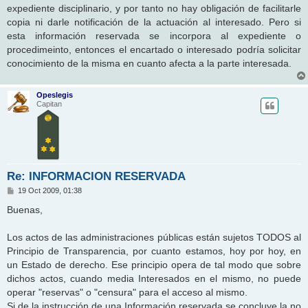
s
expediente disciplinario, y por tanto no hay obligación de facilitarle
a
j
copia ni darle notificación de la actuación al interesado. Pero si
e
esta información reservada se incorpora al expediente o
procedimeinto, entonces el encartado o interesado podría solicitar
conocimiento de la misma en cuanto afecta a la parte interesada.
Opeslegis
Capitan
Re: INFORMACION RESERVADA
M
19 Oct 2009, 01:38
e
n
Buenas,
s
a
j
Los actos de las administraciones públicas están sujetos TODOS al
e
Principio de Transparencia, por cuanto estamos, hoy por hoy, en
un Estado de derecho. Ese principio opera de tal modo que sobre
dichos actos, cuando media Interesados en el mismo, no puede
operar "reservas" o "censura" para el acceso al mismo.
Si de la instrucción de una Información reservada se concluye la no