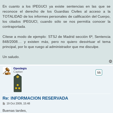
En cuanto a los IPEGUCI ya existe sentencias en las que se
reconoce el derecho de los Guardias Civiles al acceso a la
TOTALIDAD de los informes personales de calificación del Cuerpo,
los citados IPEGUCI, cuando sólo se nos permitía conocer la
contraportada.
Cítese a modo de ejemplo: STSJ de Madrid sección 6ª, Sentencia
848/2008.... y existen más, pero no quiero desvirtuar el tema
principal, por lo que ruego al administrador que me disculpe.
Un saludo.
Opeslegis
Capitan
Re: INFORMACION RESERVADA
M
19 Oct 2009, 15:48
e
n
Buenas tardes,
s