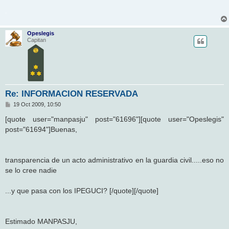
.
Opeslegis
Capitan
Re: INFORMACION RESERVADA
M
19 Oct 2009, 10:50
e
n
[quote user="manpasju" post="61696"][quote user="Opeslegis"
s
post="61694"]Buenas,
a
j
e
transparencia de un acto administrativo en la guardia civil.....eso no
se lo cree nadie
...y que pasa con los IPEGUCI? [/quote][/quote]
Estimado MANPASJU,