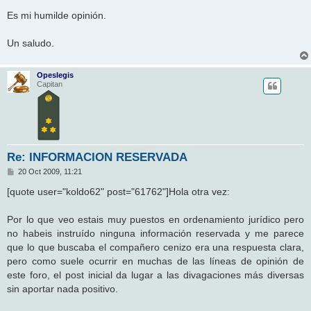
Es mi humilde opinión.
Un saludo.
Opeslegis
Capitan
Re: INFORMACION RESERVADA
M
20 Oct 2009, 11:21
e
n
[quote user="koldo62" post="61762"]Hola otra vez:
s
a
j
Por lo que veo estais muy puestos en ordenamiento jurídico pero
e
no habeis instruído ninguna información reservada y me parece
que lo que buscaba el compañero cenizo era una respuesta clara,
pero como suele ocurrir en muchas de las líneas de opinión de
este foro, el post inicial da lugar a las divagaciones más diversas
sin aportar nada positivo.