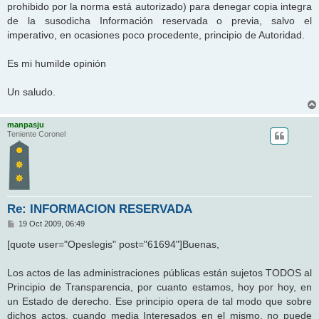
prohibido por la norma está autorizado) para denegar copia integra
de la susodicha Información reservada o previa, salvo el
imperativo, en ocasiones poco procedente, principio de Autoridad.
Es mi humilde opinión
Un saludo.
manpasju
Teniente Coronel
Re: INFORMACION RESERVADA
M
19 Oct 2009, 06:49
e
n
[quote user="Opeslegis" post="61694"]Buenas,
s
a
j
Los actos de las administraciones públicas están sujetos TODOS al
e
Principio de Transparencia, por cuanto estamos, hoy por hoy, en
un Estado de derecho. Ese principio opera de tal modo que sobre
dichos actos, cuando media Interesados en el mismo, no puede