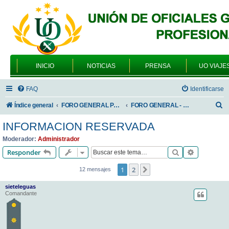
INICIO
NOTICIAS
PRENSA
UO VIAJE
FAQ
Identificarse
B
Índice general
FORO GENERAL PARA TODOS LOS USUARIOS
FORO GENERAL - TEMAS PROFESIONALES
u
INFORMACION RESERVADA
s
Moderador:
Administrador
c
Buscar
Búsqueda 
Responder
a
1
2
Siguiente
12 mensajes
r
sieteleguas
Comandante