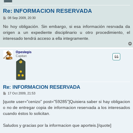
Re: INFORMACION RESERVADA
M
08 Sep 2009, 20:30
e
n
No hoy obligación. Sin embargo, si esa información resrvada da
s
origen a un expediente disciplinario u otro procedimiento, el
a
j
interesado tendrá acceso a ella integramente.
e
Opeslegis
Capitan
Re: INFORMACION RESERVADA
M
17 Oct 2009, 21:53
e
n
[quote user="cenizo" post="59285"]Quisiera saber si hay obligacion
s
o no de entregar copia de informacion reservada a los interesados
a
j
cuando éstos lo solicitan.
e
Saludos y gracias por la informacion que aporteis.[/quote]