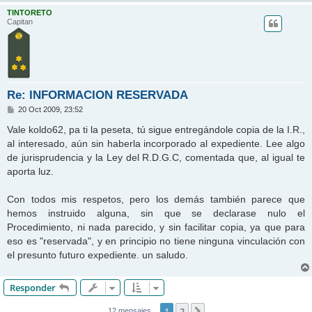
TINTORETO
Capitan
Re: INFORMACION RESERVADA
M
20 Oct 2009, 23:52
e
n
Vale koldo62, pa ti la peseta, tú sigue entregándole copia de la I.R.,
s
al interesado, aún sin haberla incorporado al expediente. Lee algo
a
j
de jurisprudencia y la Ley del R.D.G.C, comentada que, al igual te
e
aporta luz.
Con todos mis respetos, pero los demás también parece que
hemos instruido alguna, sin que se declarase nulo el
Procedimiento, ni nada parecido, y sin facilitar copia, ya que para
eso es "reservada", y en principio no tiene ninguna vinculación con
el presunto futuro expediente. un saludo.
Responder
1
2
Siguiente
12 mensajes