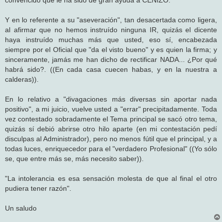
Y en lo referente a su "aseveración", tan desacertada como ligera,
al afirmar que no hemos instruído ninguna IR, quizás el dicente
haya instruído muchas más que usted, eso sí, encabezada
siempre por el Oficial que "da el visto bueno" y es quien la firma; y
sinceramente, jamás me han dicho de rectificar NADA... ¿Por qué
habrá sido?. ((En cada casa cuecen habas, y en la nuestra a
calderas)).
En lo relativo a "divagaciones más diversas sin aportar nada
positivo", a mi juicio, vuelve usted a "errar" precipitadamente. Toda
vez contestado sobradamente el Tema principal se sacó otro tema,
quizás sí debió abrirse otro hilo aparte (en mi contestación pedí
disculpas al Administrador), pero no menos fútil que el principal, y a
todas luces, enriquecedor para el "verdadero Profesional" ((Yo sólo
se, que entre más se, más necesito saber)).
"La intolerancia es esa sensación molesta de que al final el otro
pudiera tener razón".
Un saludo