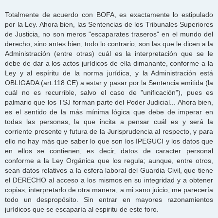
a
j
Totalmente de acuerdo con BOFA, es exactamente lo estipulado
e
por la Ley. Ahora bien, las Sentencias de los Tribunales Superiores
de Justicia, no son meros "escaparates traseros" en el mundo del
derecho, sino antes bien, todo lo contrario, son las que le dicen a la
Administración (entre otras) cuál es la interpretación que se le
debe de dar a los actos jurídicos de ella dimanante, conforme a la
Ley y al espíritu de la norma jurídica, y la Administración está
OBLIGADA (art.118 CE) a estar y pasar por la Sentencia emitida (la
cuál no es recurrible, salvo el caso de "unificación"), pues es
palmario que los TSJ forman parte del Poder Judicial... Ahora bien,
es el sentido de la más mínima lógica que debe de imperar en
todas las personas, la que incita a pensar cuál es y será la
corriente presente y futura de la Jurisprudencia al respecto, y para
ello no hay más que saber lo que son los IPEGUCI y los datos que
en ellos se contienen, es decir, datos de caracter personal
conforme a la Ley Orgánica que los regula; aunque, entre otros,
sean datos relativos a la esfera laboral del Guardia Civil, que tiene
el DERECHO al acceso a los mismos en su integridad y a obtener
copias, interpretarlo de otra manera, a mi sano juicio, me parecería
todo un despropósito. Sin entrar en mayores razonamientos
jurídicos que se escaparía al espiritu de este foro.