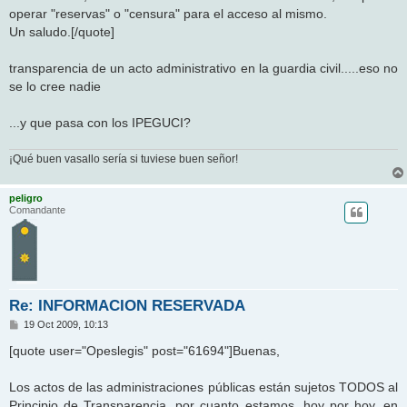
operar "reservas" o "censura" para el acceso al mismo.
Un saludo.[/quote]
transparencia de un acto administrativo en la guardia civil.....eso no
se lo cree nadie
...y que pasa con los IPEGUCI?
¡Qué buen vasallo sería si tuviese buen señor!
peligro
Comandante
Re: INFORMACION RESERVADA
M
19 Oct 2009, 10:13
e
n
[quote user="Opeslegis" post="61694"]Buenas,
s
a
j
Los actos de las administraciones públicas están sujetos TODOS al
e
Principio de Transparencia, por cuanto estamos, hoy por hoy, en