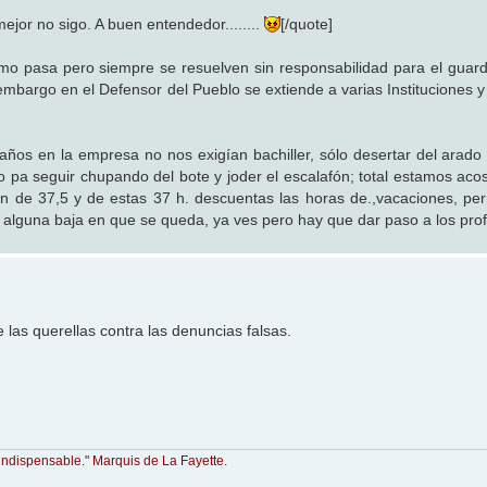
.mejor no sigo. A buen entendedor........
[/quote]
o pasa pero siempre se resuelven sin responsabilidad para el guard
embargo en el Defensor del Pueblo se extiende a varias Instituciones y
años en la empresa no nos exigían bachiller, sólo desertar del arado a
 pa seguir chupando del bote y joder el escalafón; total estamos ac
n de 37,5 y de estas 37 h. descuentas las horas de.,vacaciones, per
 alguna baja en que se queda, ya ves pero hay que dar paso a los prof
e las querellas contra las denuncias falsas.
indispensable." Marquis de La Fayette.