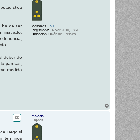
a
estadística
e ha de ser
Mensajes:
150
Registrado:
14 Mar 2010, 18:20
dministrado,
Ubicación:
Unión de Oficiales
e denuncia,
nto.
el deber de
tu parecer,
isma medida
A
r
r
maloda
i
Capitan
b
a
sde luego si
n términos