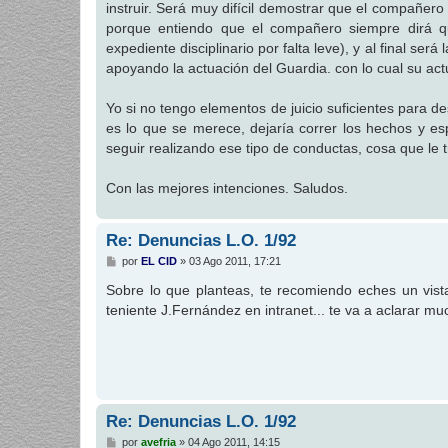
instruir. Será muy difícil demostrar que el compañer
a
j
porque entiendo que el compañero siempre dirá qu
e
expediente disciplinario por falta leve), y al final ser
apoyando la actuación del Guardia. con lo cual su act
Yo si no tengo elementos de juicio suficientes para de
es lo que se merece, dejaría correr los hechos y es
seguir realizando ese tipo de conductas, cosa que le 
Con las mejores intenciones. Saludos.
Re: Denuncias L.O. 1/92
M
por
EL CID
»
03 Ago 2011, 17:21
e
n
Sobre lo que planteas, te recomiendo eches un vist
s
teniente J.Fernández en intranet... te va a aclarar mu
a
j
e
Re: Denuncias L.O. 1/92
M
por
avefria
»
04 Ago 2011, 14:15