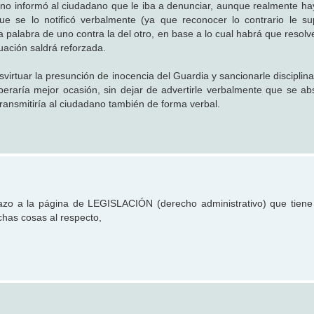
o no informó al ciudadano que le iba a denunciar, aunque realmente hay
e se lo notificó verbalmente (ya que reconocer lo contrario le s
á la palabra de uno contra la del otro, en base a lo cual habrá que resol
uación saldrá reforzada.
svirtuar la presunción de inocencia del Guardia y sancionarle disciplin
peraría mejor ocasión, sin dejar de advertirle verbalmente que se ab
transmitiría al ciudadano también de forma verbal.
azo a la página de LEGISLACIÓN (derecho administrativo) que tiene
chas cosas al respecto,