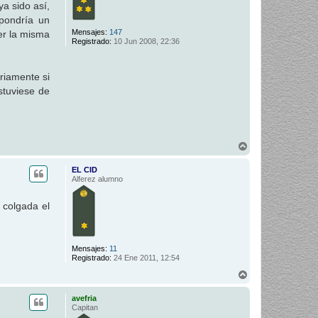
a sido así,
upondría un
Mensajes:
147
ver la misma
Registrado:
10 Jun 2008, 22:36
ariamente si
stuviese de
A
r
r
EL CID
i
Alferez alumno
b
a
 colgada el
Mensajes:
11
Registrado:
24 Ene 2011, 12:54
A
r
r
avefria
i
Capitan
b