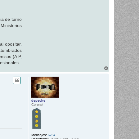
ia de turno
 Ministerios
l opositar,
ostumbrados
misos (A.P,
esionales.
A
r
r
i
b
a
depeche
Coronel
Mensajes:
6234