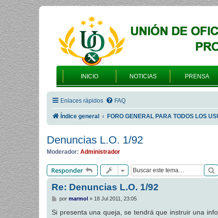
INICIO
NOTICIAS
PRENSA
Enlaces rápidos
FAQ
Índice general
FORO GENERAL PARA TODOS LOS US
Denuncias L.O. 1/92
Moderador:
Administrador
Responder
Re: Denuncias L.O. 1/92
M
por
marmol
»
18 Jul 2011, 23:05
e
n
Si presenta una queja, se tendrá que instruir una in
s