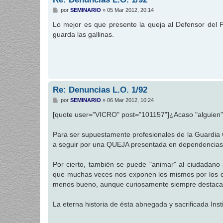
M
por
SEMINARIO
»
05 Mar 2012, 20:14
e
n
Lo mejor es que presente la queja al Defensor del P
s
guarda las gallinas.
a
j
e
Re: Denuncias L.O. 1/92
M
por
SEMINARIO
»
06 Mar 2012, 10:24
e
n
[quote user="VICRO" post="101157"]¿Acaso "alguien"
s
a
j
Para ser supuestamente profesionales de la Guardia Ci
e
a seguir por una QUEJA presentada en dependencias
Por cierto, también se puede "animar" al ciudadan
que muchas veces nos exponen los mismos por los di
menos bueno, aunque curiosamente siempre destaca 
La eterna historia de ésta abnegada y sacrificada Inst