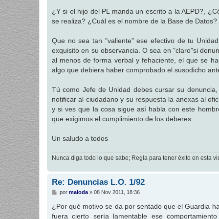
e
n
¿Y si el hijo del PL manda un escrito a la AEPD?, ¿
s
se realiza? ¿Cuál es el nombre de la Base de Datos? ¿
a
j
e
Que no sea tan "valiente" ese efectivo de tu Unidad
exquisito en su observancia. O sea en "claro"si denunc
al menos de forma verbal y fehaciente, el que se ha
algo que debiera haber comprobado el susodicho antes
Tú como Jefe de Unidad debes cursar su denuncia, p
notificar al ciudadano y su respuesta la anexas al of
y si ves que la cosa sigue así habla con este homb
que exigimos el cumplimiento de los deberes.
Un saludo a todos
Nunca diga todo lo que sabe; Regla para tener éxito en esta vi
Re: Denuncias L.O. 1/92
M
por
maloda
»
08 Nov 2011, 18:36
e
n
¿Por qué motivo se da por sentado que el Guardia ha re
s
fuera cierto sería lamentable ese comportamien
a