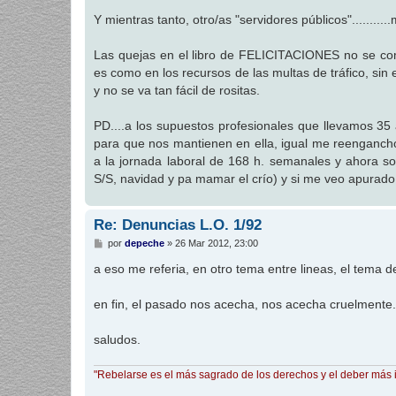
Y mientras tanto, otro/as "servidores públicos"..........
Las quejas en el libro de FELICITACIONES no se com
es como en los recursos de las multas de tráfico, sin 
y no se va tan fácil de rositas.
PD....a los supuestos profesionales que llevamos 35 
para que nos mantienen en ella, igual me reengancho
a la jornada laboral de 168 h. semanales y ahora so
S/S, navidad y pa mamar el crío) y si me veo apurado
Re: Denuncias L.O. 1/92
M
por
depeche
»
26 Mar 2012, 23:00
e
n
a eso me referia, en otro tema entre lineas, el tema d
s
a
j
en fin, el pasado nos acecha, nos acecha cruelmente.
e
saludos.
"Rebelarse es el más sagrado de los derechos y el deber más 