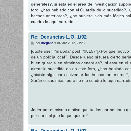
j
generales?, si esta en el área de investigación supo
e
foro, ¿has hablado con el Guardia de lo sucedido?, ¿
hechos anteriores?, ¿no hubiera sido más lógico ha
cuadra lo aquí narrado.
Re: Denuncias L.O. 1/92
M
por
megane
»
04 Mar 2012, 21:28
e
n
[quote user="maloda" post="98157"]¿Por qué motivo se
s
de un policía local?. Desde luego si fuera cierto s
a
j
buen guardia en términos generales?, si esta en el
e
airear lo sucedido en en este foro, ¿has hablado c
¿hiciste algo para solventar los hechos anteriores?,
Serán cosas mías, pero no me cuadra lo aquí narrado
Joder por el mismo motivo que tu das por sentado que
por darle al jefe lo que quiere?
Re: Denuncias L.O. 1/92