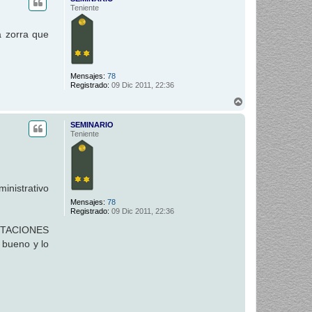
i
Teniente
b
a
a zorra que
Mensajes:
78
Registrado:
09 Dic 2011, 22:36
A
r
r
SEMINARIO
i
Teniente
b
a
inistrativo
Mensajes:
78
Registrado:
09 Dic 2011, 22:36
ICITACIONES
 bueno y lo