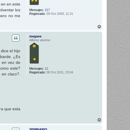
 en en este
lventar los
Mensajes:
217
Registrado:
09 Oct 2009, 11:31
 pero no me
A
r
r
megane
i
Alferez alumno
b
a
ice el hijo
obarde. ¿Es
, en vez de
 como este?
Mensajes:
12
Registrado:
08 Oct 2011, 23:04
 en claro?.
ra que esta
A
r
r
SEMINARIO