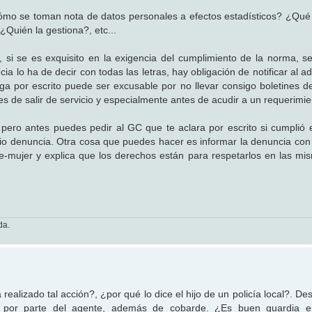
Cómo se toman nota de datos personales a efectos estadísticos? ¿Qué 
Quién la gestiona?, etc...
, si se es exquisito en la exigencia del cumplimiento de la norma, s
ia lo ha de decir con todas las letras, hay obligación de notificar al a
ga por escrito puede ser excusable por no llevar consigo boletines d
 de salir de servicio y especialmente antes de acudir a un requerimie
ero antes puedes pedir al GC que te aclara por escrito si cumplió 
icio denuncia. Otra cosa que puedes hacer es informar la denuncia con 
re-mujer y explica que los derechos están para respetarlos en las m
da.
alizado tal acción?, ¿por qué lo dice el hijo de un policía local?. De
to por parte del agente, además de cobarde. ¿Es buen guardia e